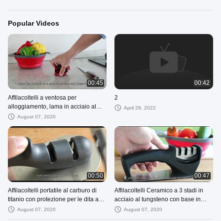
Popular Videos
00:45
00:42
Affilacoltelli a ventosa per
2
alloggiamento, lama in acciaio al
April 28, 2022
tungsteno antiscivolo
August 07, 2020
00:50
00:47
Affilacoltelli portatile al carburo di
Affilacoltelli Ceramico a 3 stadi in
titanio con protezione per le dita a
acciaio al tungsteno con base in
due stadi
gomma
August 07, 2020
August 07, 2020