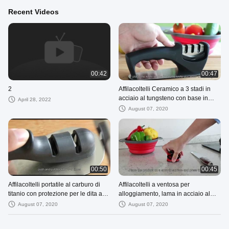
Recent Videos
00:42
00:47
2
Affilacoltelli Ceramico a 3 stadi in
acciaio al tungsteno con base in
April 28, 2022
gomma
August 07, 2020
00:50
00:45
Affilacoltelli portatile al carburo di
Affilacoltelli a ventosa per
titanio con protezione per le dita a
alloggiamento, lama in acciaio al
due stadi
tungsteno antiscivolo
August 07, 2020
August 07, 2020