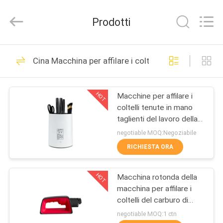
2026
Yuyao
Norton
Prodotti
Electric
Appliance
Co.,
Ltd..
CASA.
All
45
Rights
Cina Macchina per affilare i coltelli elettrica
Reserved.
Macchina per
PRODOTTI
affilare i coltelli
HOT
Macchine per affilare i
coltelli tenute in mano
della famiglia
VIDEO
taglienti del lavoro della
famiglia per il regalo
negotiable MOQ:Negoziabile
promozionale, donne
SU
RICHIESTA ORA
55
DI
Affilatrice del
HOT
Macchina rotonda della
NOI
macchina per affilare i
coltello da cucina
coltelli del carburo di
VISITA
tungsteno per l'affilatura
negotiable MOQ:1 ctn