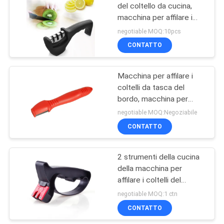
del coltello da cucina,
macchina per affilare i
18
coltelli della ruota di
negotiable MOQ:10pcs
diamante dell'ABS
Whetstone che affila
CONTATTO
pietra
Macchina per affilare i
coltelli da tasca del
bordo, macchina per
affilare i coltelli Choice
negotiable MOQ:Negoziabile
dei cuochi unici
CONTATTO
13
meccanici
Coltello che affila
2 strumenti della cucina
della macchina per
Rod
affilare i coltelli del
carburo di tungsteno
negotiable MOQ:1 ctn
della fase per l'affilatrice
CONTATTO
di forbici del coltello