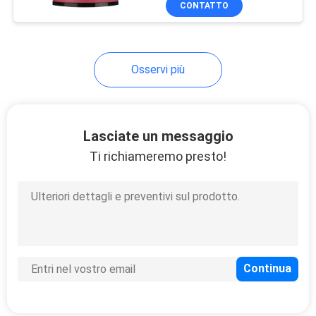
CONTATTO
19
Grandi oggetti di
promozione
Osservi più
Lasciate un messaggio
Ti richiameremo presto!
12
Altri strumenti della
cucina
17