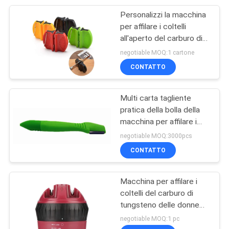
Personalizzi la macchina
16
per affilare i coltelli
Supporto elettrico
all'aperto del carburo di
tungsteno con la
negotiable MOQ:1 cartone
del coltello
dimensione rampicante
CONTATTO
60*75*25mm del gancio
42g
Multi carta tagliente
pratica della bolla della
macchina per affilare i
18
coltelli del carburo di
negotiable MOQ:3000pcs
tungsteno che imballa
CONTATTO
Nuovi arrivi
125*22*15mm
Macchina per affilare i
coltelli del carburo di
tungsteno delle donne
per i coltelli ceramici,
negotiable MOQ:1 pc
61*65 millimetro