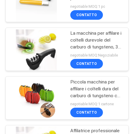
UN
carburo di tungsteno
negotiable MOQ:1 pc
messo per l'affilatura fine
PREVENTIVO
CONTATTO
32
Macchina per
La macchina per affilare i
MAPPA
coltelli durevole del
affilare i coltelli di
DEL
carburo di tungsteno, 3
mette in scena la
SITO
aspirazione
negotiable MOQ:Negoziabile
macchina per affilare i
CONTATTO
coltelli 184g 205 * 50 *
PRIVACY
70mm
Piccola macchina per
POLICY
24
affilare i coltelli dura del
Macchina per
carburo di tungsteno con
la catena per l'escursione
negotiable MOQ:1 cartone
affilare i coltelli
di campeggio di sport
CONTATTO
elettrica
Affilatrice professionale