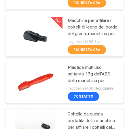
dello strumento del
DELLA
RICHIESTA ORA
coltello
FABBRICA
HOT
Macchina per affilare i
21
coltelli di legno del bordo
CONTROLLO
del grano, macchina per
Macchina per
DELLA
affilare i coltelli tagliente
negotiable MOQ:1 pc
affilare i coltelli
del lavoro ad alta
QUALITÀ
RICHIESTA ORA
resistenza
all'aperto
Plastica multiuso
CONTATTACI
soltanto 17g dell'ABS
della macchina per
24
NOTIZIE
affilare i coltelli del
negotiable MOQ:Negoziabile
carburo di tungsteno con
Macchina per
CONTATTO
qualsiasi colore
CASI
affilare i coltelli
Coltello da cucina
della maniglia
portatile della macchina
CHIEDI
per affilare i coltelli del