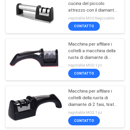
cucina del piccolo
attrezzo con il diamante
18
ricoperto affilando il
negotiable MOQ:Negoziabile
sistema della ruota
Whetstone che affila
CONTATTO
pietra
Macchina per affilare i
coltelli a macchina della
ruota di diamante di
Sharp, macchina per
negotiable MOQ:1 pc
affilare i coltelli
CONTATTO
13
inossidabile
Coltello che affila
Macchina per affilare i
coltelli della ruota di
Rod
diamante di 2 fasi, tirata
tramite la macchina per
negotiable MOQ:1 pz
affilare i coltelli manuale
CONTATTO