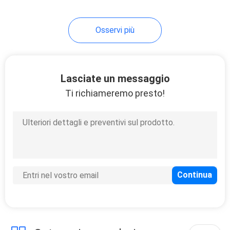
16
Osservi più
Supporto elettrico
del coltello
Lasciate un messaggio
Ti richiameremo presto!
18
Nuovi arrivi