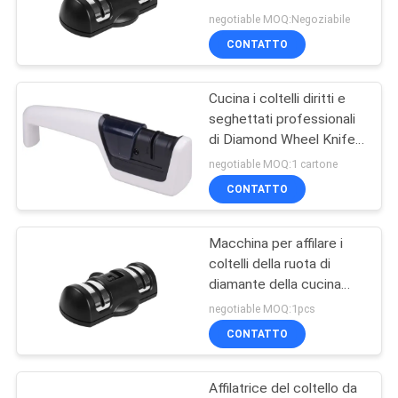
UN
scatola dell'ANIMALE
negotiable MOQ:Negoziabile
DOMESTICO per il regalo
PREVENTIVO
CONTATTO
di Natale
32
Macchina per
Cucina i coltelli diritti e
MAPPA
seghettati professionali
affilare i coltelli di
DEL
di Diamond Wheel Knife
Sharpener For
SITO
aspirazione
negotiable MOQ:1 cartone
CONTATTO
PRIVACY
Macchina per affilare i
POLICY
24
coltelli della ruota di
Macchina per
diamante della cucina
della famiglia con il set di
negotiable MOQ:1pcs
affilare i coltelli
strumenti dei coltelli della
CONTATTO
ventosa
elettrica
Affilatrice del coltello da