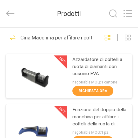
2026
Yuyao
Norton
Prodotti
Electric
Appliance
Co.,
Ltd..
CASA.
All
45
Rights
Cina Macchina per affilare i coltelli della ruota di 
Reserved.
Macchina per
PRODOTTI
affilare i coltelli
HOT
Azzardatore di coltelli a
ruota di diamanti con
della famiglia
VIDEO
cuscino EVA
negotiable MOQ:1 cartone
SU
RICHIESTA ORA
55
DI
Affilatrice del
HOT
Funzione del doppio della
NOI
macchina per affilare i
coltello da cucina
coltelli della ruota di
VISITA
diamante di Poupular con
negotiable MOQ:1 pz