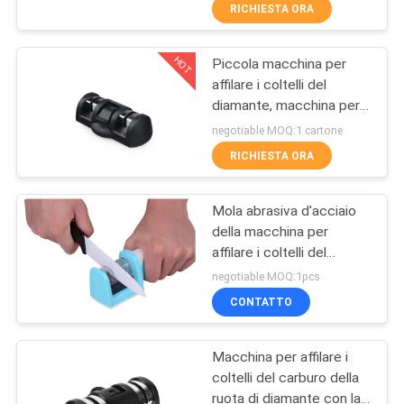
approvato dalla FDA
DELLA
RICHIESTA ORA
FABBRICA
HOT
Piccola macchina per
21
affilare i coltelli del
CONTROLLO
diamante, macchina per
Macchina per
DELLA
affilare i coltelli di caccia
negotiable MOQ:1 cartone
affilare i coltelli
per i coltelli di tasca
QUALITÀ
RICHIESTA ORA
all'aperto
Mola abrasiva d'acciaio
CONTATTACI
della macchina per
affilare i coltelli del
24
NOTIZIE
diamante potente che
negotiable MOQ:1pcs
affila lo strumento di
Macchina per
CONTATTO
pietra della cucina
CASI
affilare i coltelli
Macchina per affilare i
della maniglia
coltelli del carburo della
CHIEDI
ruota di diamante con la