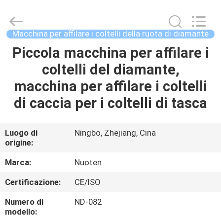
2026
Yuyao
Norton
Electric
Appliance
Macchina per affilare i coltelli della ruota di diamante
Co.,
Ltd..
Piccola macchina per affilare i
CASA.
All
Rights
Reserved.
coltelli del diamante,
PRODOTTI
macchina per affilare i coltelli
di caccia per i coltelli di tasca
VIDEO
Luogo di
Ningbo, Zhejiang, Cina
origine:
SU
DI
Marca:
Nuoten
NOI
Certificazione:
CE/ISO
Numero di
ND-082
VISITA
modello: