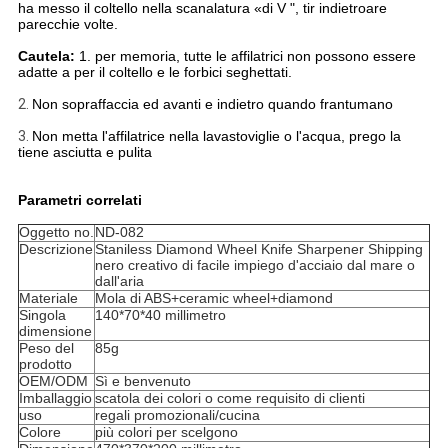
ha messo il coltello nella scanalatura «di V ", tir indietroare
parecchie volte.
Cautela:
1. per memoria, tutte le affilatrici non possono essere
adatte a per il coltello e le forbici seghettati.
2.
Non sopraffaccia ed avanti e indietro quando frantumano
3.
Non metta l'affilatrice nella lavastoviglie o l'acqua, prego la
tiene asciutta e pulita
Parametri correlati
Oggetto no.
ND-082
Descrizione
Staniless Diamond Wheel Knife Sharpener Shipping
nero creativo di facile impiego d'acciaio dal mare o
dall'aria
Materiale
Mola di ABS+ceramic wheel+diamond
Singola
140*70*40 millimetro
dimensione
Peso del
85g
prodotto
OEM/ODM
Sì e benvenuto
Imballaggio
scatola dei colori o come requisito di clienti
uso
regali promozionali/cucina
Colore
più colori per scelgono