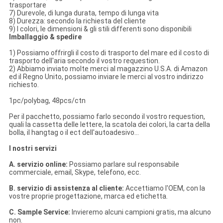
trasportare
7) Durevole, di lunga durata, tempo di lunga vita
8) Durezza: secondo la richiesta del cliente
9) I colori, le dimensioni & gli stili differenti sono disponibili
Imballaggio & spedire
1)
Possiamo offrirgli il costo di trasporto del mare ed il costo di
trasporto dell'aria secondo il vostro requestion.
2) Abbiamo inviato molte merci al magazzino U.S.A. di Amazon
ed il Regno Unito, possiamo inviare le merci al vostro indirizzo
richiesto.
1pc/polybag, 48pcs/ctn
Per il pacchetto, possiamo farlo secondo il vostro requestion,
quali la cassetta delle lettere, la scatola dei colori, la carta della
bolla, il hangtag o il ect dell'autoadesivo…
I nostri servizi
A. servizio online:
Possiamo parlare sul responsabile
commerciale, email, Skype, telefono, ecc.
B. servizio di assistenza al cliente:
Accettiamo l'OEM, con la
vostre proprie progettazione, marca ed etichetta
.
C.
Sample Service:
Invieremo alcuni campioni gratis, ma alcuno
non.