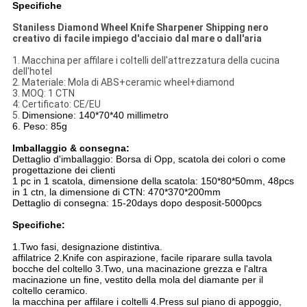
Specifiche
Staniless Diamond Wheel Knife Sharpener Shipping nero
creativo di facile impiego d'acciaio dal mare o dall'aria
1. Macchina per affilare i coltelli dell'attrezzatura della cucina
dell'hotel
2. Materiale: Mola di ABS+ceramic wheel+diamond
3. MOQ: 1 CTN
4: Certificato: CE/EU
5.
Dimensione: 140*70*40 millimetro
6. Peso: 85g
Imballaggio & consegna:
Dettaglio d'imballaggio: Borsa di Opp, scatola dei colori o come
progettazione dei clienti
1 pc in 1 scatola, dimensione della scatola: 150*80*50mm, 48pcs
in 1 ctn, la dimensione di CTN: 470*370*200mm
Dettaglio di consegna: 15-20days dopo desposit-5000pcs
Specifiche:
1.Two fasi, designazione distintiva.
affilatrice 2.Knife con aspirazione, facile riparare sulla tavola
bocche del coltello 3.Two, una macinazione grezza e l'altra
macinazione un fine, vestito della mola del diamante per il
coltello ceramico.
la macchina per affilare i coltelli 4.Press sul piano di appoggio,