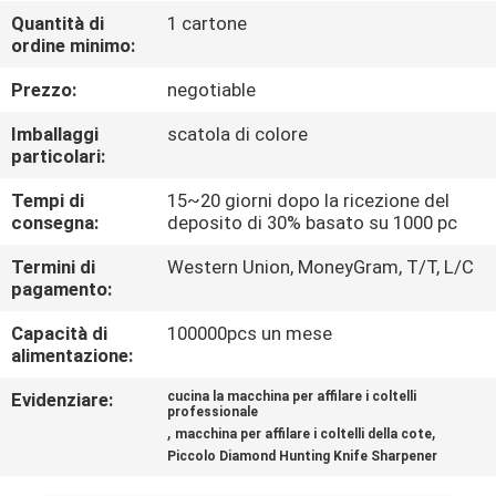
DELLA
Quantità di
1 cartone
ordine minimo:
FABBRICA
Prezzo:
negotiable
CONTROLLO
Imballaggi
scatola di colore
DELLA
particolari:
QUALITÀ
Tempi di
15~20 giorni dopo la ricezione del
consegna:
deposito di 30% basato su 1000 pc
CONTATTACI
Termini di
Western Union, MoneyGram, T/T, L/C
pagamento:
Capacità di
100000pcs un mese
NOTIZIE
alimentazione:
Evidenziare:
cucina la macchina per affilare i coltelli
CASI
professionale
,
,
macchina per affilare i coltelli della cote
Piccolo Diamond Hunting Knife Sharpener
CHIEDI