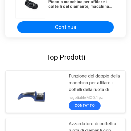
Piccola macchina per affilare i
coltelli del diamante, macchina
per affilare i coltelli di caccia per i
coltelli di tasca
Continua
Top Prodotti
Funzione del doppio della
macchina per affilare i
coltelli della ruota di
diamante di Poupular con
negotiable MOQ:1 pz
approvato dalla FDA
CONTATTO
Azzardatore di coltelli a
ruota di diamanti con