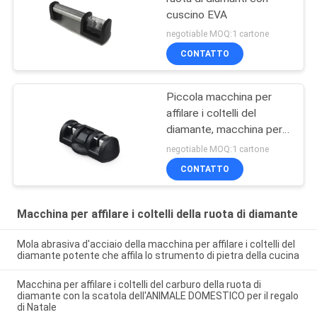
cuscino EVA
negotiable MOQ:1 cartone
CONTATTO
Piccola macchina per
affilare i coltelli del
diamante, macchina per
affilare i coltelli di caccia
negotiable MOQ:1 cartone
per i coltelli di tasca
CONTATTO
Macchina per affilare i coltelli della ruota di diamante
Mola abrasiva d'acciaio della macchina per affilare i coltelli del
diamante potente che affila lo strumento di pietra della cucina
Macchina per affilare i coltelli del carburo della ruota di
diamante con la scatola dell'ANIMALE DOMESTICO per il regalo
di Natale