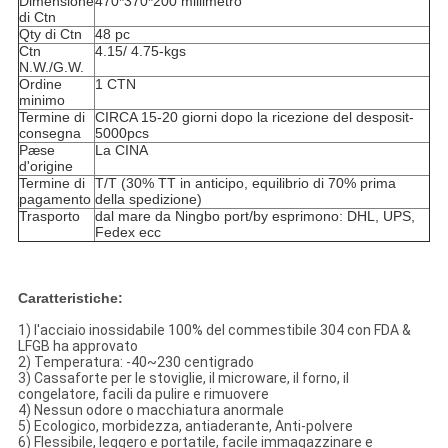
Dimensione
470*370*200 millimetro
di Ctn
Qty di Ctn
48 pc
Ctn
4.15/ 4.75-kgs
N.W./G.W.
Ordine
1 CTN
minimo
Termine di
CIRCA 15-20 giorni dopo la ricezione del desposit-
consegna
5000pcs
Pæse
La CINA
d'origine
Termine di
T/T (30% TT in anticipo, equilibrio di 70% prima
pagamento
della spedizione)
Trasporto
dal mare da Ningbo port/by esprimono: DHL, UPS,
Fedex ecc
Caratteristiche:
1)
l'acciaio inossidabile 100% del commestibile 304 con FDA &
LFGB ha approvato
2) Temperatura: -40~230 centigrado
3) Cassaforte per le stoviglie, il microware, il forno, il
congelatore, facili da pulire e rimuovere
4) Nessun odore o macchiatura anormale
5) Ecologico, morbidezza, antiaderante, Anti-polvere
6) Flessibile, leggero e portatile, facile immagazzinare e