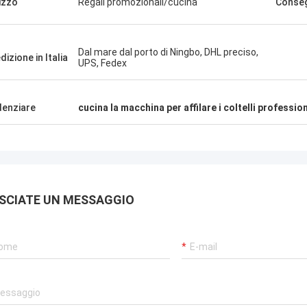
lizzo
Regali promozionali/cucina
Conse
fornitore!
Dal mare dal porto di Ningbo, DHL preciso,
dizione in Italia
UPS, Fedex
denziare
cucina la macchina per affilare i coltelli professio
SCIATE UN MESSAGGIO