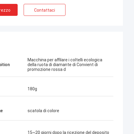
Prezzo
Contattaci
Macchina per affilare i coltelli ecologica
pition
della ruota di diamante di Convient di
promozione rossa d
180g
ge
scatola di colore
15~20 giorni dopo la ricezione del deposito