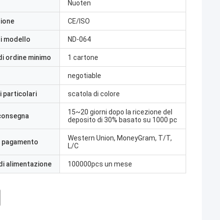
Nuoten
zione
CE/ISO
i modello
ND-064
di ordine minimo
1 cartone
negotiable
 particolari
scatola di colore
15~20 giorni dopo la ricezione del
 consegna
deposito di 30% basato su 1000 pc
Western Union, MoneyGram, T/T,
i pagamento
L/C
di alimentazione
100000pcs un mese