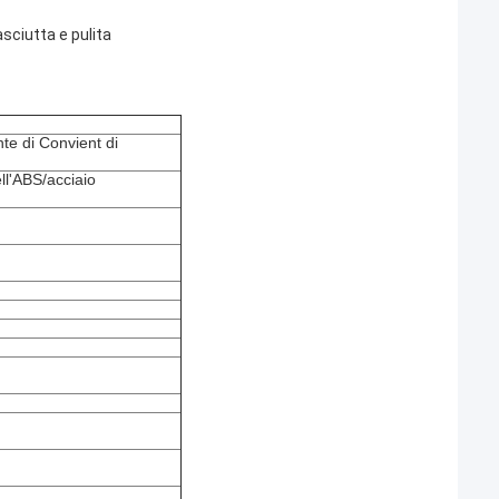
asciutta e pulita
nte di Convient di
ll'ABS/acciaio