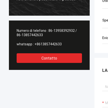
Uti
l'altro 
Spe
Numero di telefono :
86-13958392932 /
86-13857442633
Evi
whatsapp :
+8613857442633
Contatto
LA