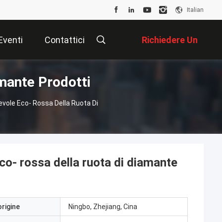
Italian
Eventi
Contattici
Richiedere Un
amante Prodotti
Preventivo
hevole Eco- Rossa Della Ruota Di
eco- rossa della ruota di diamante
origine
Ningbo, Zhejiang, Cina