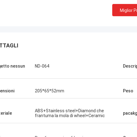
Miglior 
TTAGLI
etto nessun
ND-064
Descri
ensioni
205*65*52mm
Peso
ABS+Stainless steel+Diamond che
eriale
pacak
frantuma la mola di wheel+Ceramic
Scilla di Chris
oltanto Norton, nessun bisogno