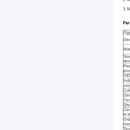
3.
N
Par
Ogg
Des
Mat
Sin
dim
Pes
pro
OE
Imb
uso
Col
Dim
Ctn
Qty
Ctn
N.W
Ord
min
Ter