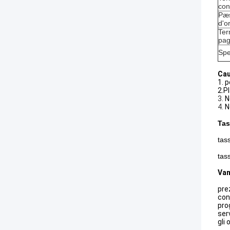
co
Pæ
d'o
Ter
pa
Spe
Cau
1. p
2.P
3.
N
4.
N
Tas
tas
tas
Van
pre
con
pro
ser
gli