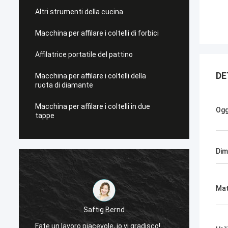
Altri strumenti della cucina
Macchina per affilare i coltelli di forbici
Affilatrice portatile del pattino
DE
Macchina per affilare i coltelli della
ruota di diamante
Macchina per affilare i coltelli in due
Ogg
tappe
Dim
Mat
Saftig Bernd
Ora, s
Fate un lavoro piacevole, io vi gradisco!