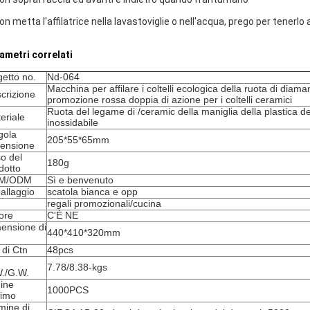
on metta l'affilatrice nella lavastoviglie o nell'acqua, prego per tenerlo 
ametri correlati
etto no.
Nd-064
Macchina per affilare i coltelli ecologica della ruota di diama
crizione
promozione rossa doppia di azione per i coltelli ceramici
Ruota del legame di /ceramic della maniglia della plastica de
eriale
inossidabile
gola
205*55*65mm
ensione
o del
180g
dotto
M/ODM
Sì e benvenuto
allaggio
scatola bianca e opp
regali promozionali/cucina
ore
C'È NE
ensione di
440*410*320mm
 di Ctn
48pcs
7.78/8.38-kgs
./G.W.
ine
1000PCS
imo
mine di