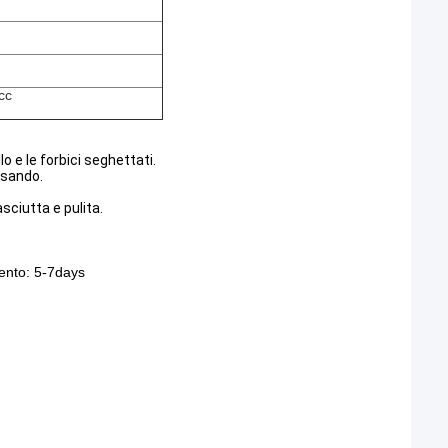
cc
lo e le forbici seghettati.
 usando.
asciutta e pulita.
ento: 5-7days