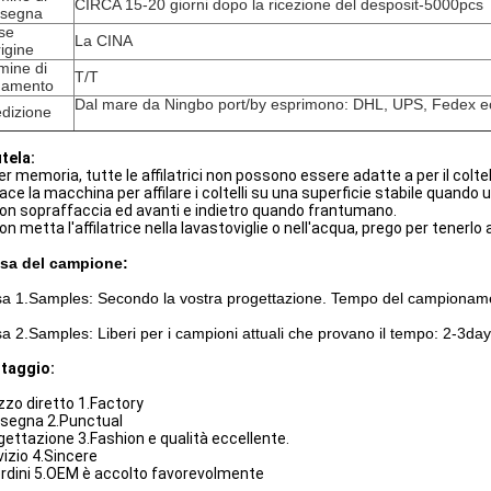
CIRCA 15-20 giorni dopo la ricezione del desposit-5000pcs
nsegna
se
La CINA
rigine
mine di
T/T
gamento
Dal mare da Ningbo port/by esprimono: DHL, UPS, Fedex e
dizione
tela:
er memoria, tutte le affilatrici non possono essere adatte a per il coltel
lace la macchina per affilare i coltelli su una superficie stabile quando
on sopraffaccia ed avanti e indietro quando frantumano.
on metta l'affilatrice nella lavastoviglie o nell'acqua, prego per tenerlo 
sa del campione:
sa 1.Samples: Secondo la vostra progettazione. Tempo del campionam
sa 2.Samples: Liberi per i campioni attuali che provano il tempo: 2-3day
taggio:
zzo diretto 1.Factory
segna 2.Punctual
gettazione 3.Fashion e qualità eccellente.
vizio 4.Sincere
 ordini 5.OEM è accolto favorevolmente