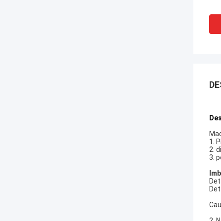
DE
Des
Mac
1.
P
2.
d
3.
p
Imb
Det
Det
Cau
2.
N