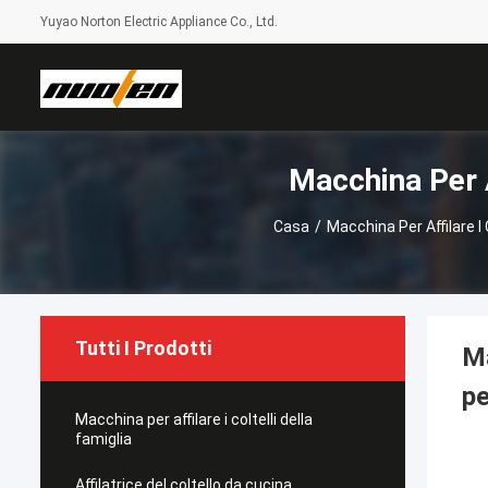
Yuyao Norton Electric Appliance Co., Ltd.
Macchina Per A
Casa
/
Macchina Per Affilare I 
Tutti I Prodotti
Ma
pe
Macchina per affilare i coltelli della
famiglia
Affilatrice del coltello da cucina