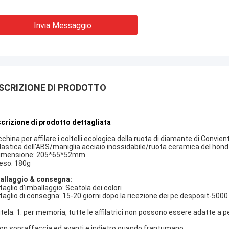
Invia Messaggio
SCRIZIONE DI PRODOTTO
crizione di prodotto dettagliata
china per affilare i coltelli ecologica della ruota di diamante di Convien
lastica dell'ABS/maniglia acciaio inossidabile/ruota ceramica del hond
imensione: 205*65*52mm
eso: 180g
allaggio & consegna:
taglio d'imballaggio: Scatola dei colori
taglio di consegna: 15-20 giorni dopo la ricezione dei pc desposit-5000
tela: 1. per memoria, tutte le affilatrici non possono essere adatte a pe
on sopraffaccia ed avanti e indietro quando frantumano