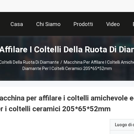
Casa
Chi Siamo
Prodotti
Video
ffilare I Coltelli Della Ruota Di Di
Coltelli Della Ruota Di Diamante
/
Macchina Per Affilare I Coltelli Amic
Diamante Per I Coltelli Ceramici 205*65*52mm
cchina per affilare i coltelli amichevole 
r i coltelli ceramici 205*65*52mm
Luogo di 