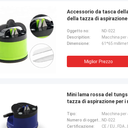
Accessorio da tasca della 
della tazza di aspirazione
Oggetto no:
ND-022
Descripition:
Dimensione:
61*65 millime
Miglior Prezzo
Mini lama rossa del tungst
tazza di aspirazione per i
Tipo:
Macchina per af
Scilla di Chris
Numero di oggetto:
ND-022
oltanto Norton, nessun bisogno
Certificazione:
CE / EU , FDA ,