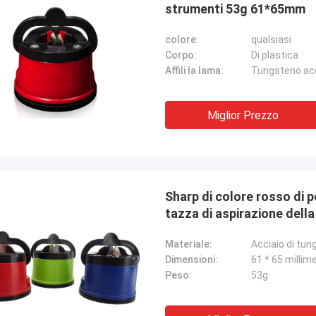
strumenti 53g 61*65mm
colore:
qualsiasi
Corpo:
Di plastica
Affili la lama:
Tungsteno acc
Miglior Prezzo
Sharp di colore rosso di po
tazza di aspirazione dell
Materiale:
Acciaio di tun
Dimensioni:
61 * 65 millime
Peso:
53g