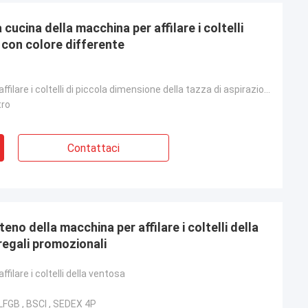
cucina della macchina per affilare i coltelli
 con colore differente
Macchina per affilare i coltelli di piccola dimensione della tazza di aspirazione di 61*65mm Amazon
tro
Contattaci
eno della macchina per affilare i coltelli della
 regali promozionali
filare i coltelli della ventosa
 LFGB , BSCI , SEDEX 4P