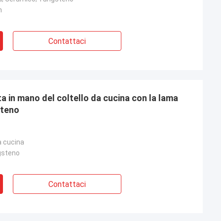
m
Contattaci
uta in mano del coltello da cucina con la lama
steno
c
la cucina
ngsteno
Contattaci