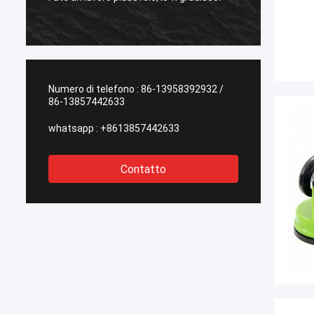
l'altro 
Numero di telefono :
86-13958392932 /
86-13857442633
whatsapp :
+8613857442633
Contatto