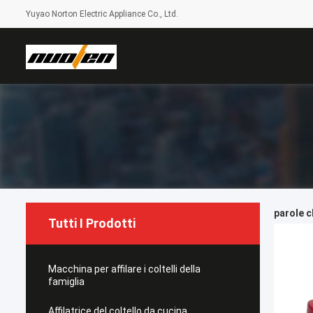
Yuyao Norton Electric Appliance Co., Ltd.
parole c
Tutti I Prodotti
Macchina per affilare i coltelli della
famiglia
Affilatrice del coltello da cucina