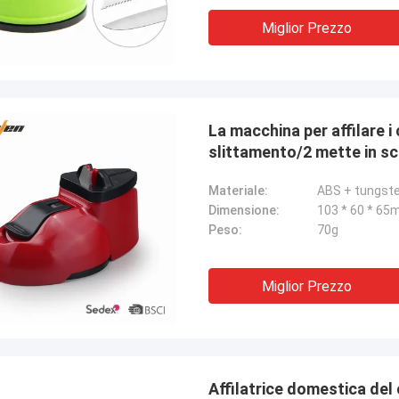
Miglior Prezzo
La macchina per affilare i 
slittamento/2 mette in scen
coltello del metallo
Materiale:
ABS + tungst
Dimensione:
103 * 60 * 6
Peso:
70g
Miglior Prezzo
Affilatrice domestica del 