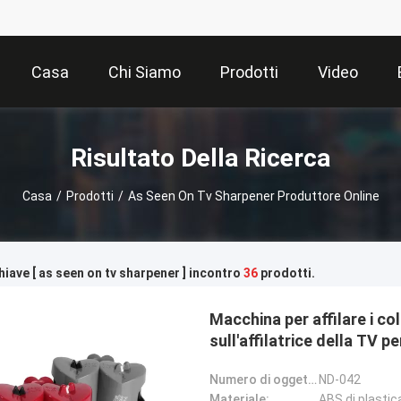
Casa
Chi Siamo
Prodotti
Video
Risultato Della Ricerca
Casa
/
Prodotti
/
As Seen On Tv Sharpener Produttore Online
hiave [ as seen on tv sharpener ] incontro
36
prodotti.
Macchina per affilare i co
sull'affilatrice della TV p
Numero di oggetto:
ND-042
Materiale:
ABS di plasti