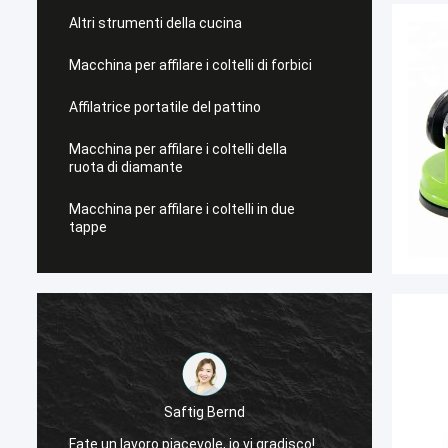
Altri strumenti della cucina
Macchina per affilare i coltelli di forbici
Affilatrice portatile del pattino
Macchina per affilare i coltelli della
ruota di diamante
Macchina per affilare i coltelli in due
tappe
Saftig Bernd
Ora, s
Fate un lavoro piacevole, io vi gradisco!