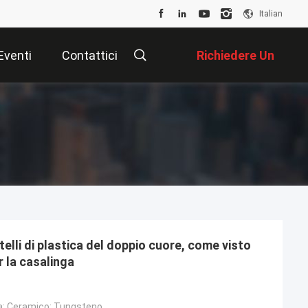
Italian
Eventi
Contattici
Richiedere Un
Preventivo
ltelli di plastica del doppio cuore, come visto
er la casalinga
ca; Ceramico; Tungsteno