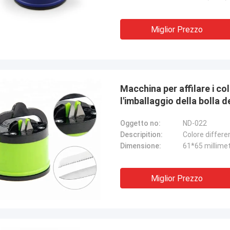
fornitore!
Miglior Prezzo
Macchina per affilare i co
l'imballaggio della bolla 
Oggetto no:
ND-022
Descripition:
Dimensione:
61*65 millime
Miglior Prezzo