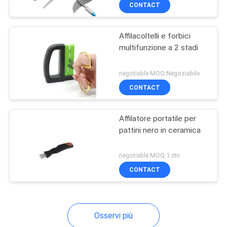
DELLA
CONTACT
FABBRICA
Affilacoltelli e forbici
multifunzione a 2 stadi
CONTROLLO
DELLA
negotiable MOQ:Negoziabile
QUALITÀ
CONTACT
Affilatore portatile per
CONTATTACI
pattini nero in ceramica
NOTIZIE
negotiable MOQ:1 ctn
CONTACT
CASI
Osservi più
CHIEDI