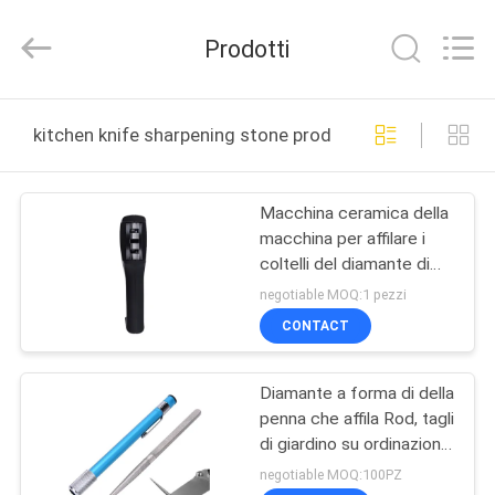
2025
Yuyao
Norton
Prodotti
Electric
Appliance
Co.,
Ltd..
CASA.
All
Rights
kitchen knife sharpening stone produzione online
Reserved.
PRODOTTI
Macchina ceramica della
macchina per affilare i
VIDEO
coltelli del diamante di
plastica del tungsteno
negotiable MOQ:1 pezzi
dell'ABS con la maniglia
SU
CONTACT
DI
Diamante a forma di della
NOI
penna che affila Rod, tagli
di giardino su ordinazione
VISITA
che affilano strumento
negotiable MOQ:100PZ