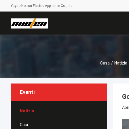
Yuyao Norton Electric Appliance Co., Ltd.
Casa
/
Notizia
Eventi
Go
Apr
Notizia
Casi