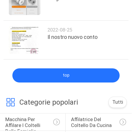
UN
PREVENTIVO
2022-08-25
MAPPA
Il nostro nuovo conto
DEL
SITO
PRIVACY
top
POLICY
Categorie popolari
Tutti
Macchina Per 
Affilatrice Del 
Affilare I Coltelli 
Coltello Da Cucina
Della Famiglia