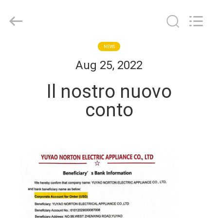
2026
Yuyao
Norton
Electric
Appliance
Co.,
Ltd..
CASA.
NEWS
All
Rights
Aug 25, 2022
Reserved.
PRODOTTI
Il nostro nuovo
conto
VIDEO
SU
DI
NOI
VISITA