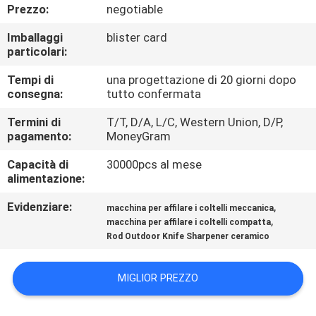
DELLA
Prezzo:
negotiable
FABBRICA
Imballaggi
blister card
particolari:
CONTROLLO
Tempi di
una progettazione di 20 giorni dopo
consegna:
tutto confermata
DELLA
Termini di
T/T, D/A, L/C, Western Union, D/P,
QUALITÀ
pagamento:
MoneyGram
Capacità di
30000pcs al mese
CONTATTACI
alimentazione:
Evidenziare:
,
macchina per affilare i coltelli meccanica
NOTIZIE
,
macchina per affilare i coltelli compatta
Rod Outdoor Knife Sharpener ceramico
CASI
MIGLIOR PREZZO
CHIEDI