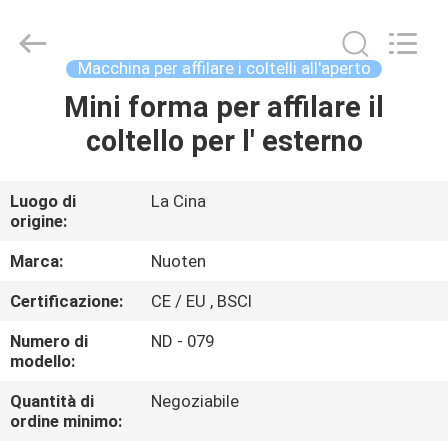
2026
Yuyao
Norton
Electric
Appliance
Macchina per affilare i coltelli all'aperto
Co.,
Ltd..
Mini forma per affilare il
CASA.
All
Rights
Reserved.
coltello per l' esterno
PRODOTTI
Luogo di
La Cina
origine:
VIDEO
Marca:
Nuoten
SU
Certificazione:
CE / EU , BSCI
DI
Numero di
ND - 079
NOI
modello:
Quantità di
Negoziabile
ordine minimo:
VISITA