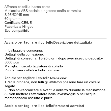
Affronto coltelli a basso costo
M:plastica ABS;acciaio tungsteno;staffa ceramica
S:95*52*45 mm
60 grammi.
Certificato:CE/UE
Fabbrica a Ningbo
Eco-compatibile
Acciaio per tagliare il coltello
Descrizione dettagliata
Imballaggio e consegna:
Dettagli della confezione:
Dettagli di consegna: 15-20 giorni dopo aver ricevuto deposito-
5000 pcs
Maniglia Incircolo tagliatore di coltello
Può tagliare coltelli e forbici ordinari.
Acciaio per tagliare il coltello
Attenzione:
1Per la cronaca, non tutti gli affilatori possono fare un coltello
segato.
2. Non sovraccaricare e avanti e indietro durante la macinazione
3- Non mettere l'afferratore nella lavastoviglie o nell'acqua,
mantenendolo asciutto e pulito
Acciaio per tagliare il coltello
Parametri correlati