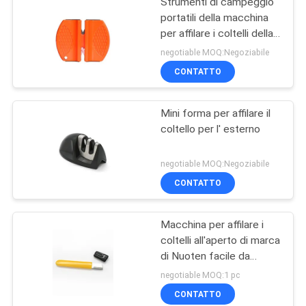
Strumenti di campeggio
portatili della macchina
per affilare i coltelli della
fase della plastica 2 con
negotiable MOQ:Negoziabile
asciutto e pulito
CONTATTO
Mini forma per affilare il
coltello per l' esterno
negotiable MOQ:Negoziabile
CONTATTO
Macchina per affilare i
coltelli all'aperto di marca
di Nuoten facile da
prendere con piccola
negotiable MOQ:1 pc
dimensione
CONTATTO
105*12*5MM