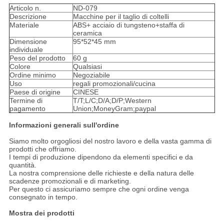
Articolo n.
ND-079
Descrizione
Macchine per il taglio di coltelli
Materiale
ABS+ acciaio di tungsteno+staffa di
ceramica
Dimensione
95*52*45 mm
individuale
Peso del prodotto
60 g
Colore
Qualsiasi
Ordine minimo
Negoziabile
Uso
regali promozionali/cucina
Paese di origine
CINESE
Termine di
T/T;L/C;D/A;D/P;Western
pagamento
Union;MoneyGram;paypal
Informazioni generali sull'ordine
Siamo molto orgogliosi del nostro lavoro e della vasta gamma di
prodotti che offriamo.
I tempi di produzione dipendono da elementi specifici e da
quantità.
La nostra comprensione delle richieste e della natura delle
scadenze promozionali e di marketing.
Per questo ci assicuriamo sempre che ogni ordine venga
consegnato in tempo.
Mostra dei prodotti