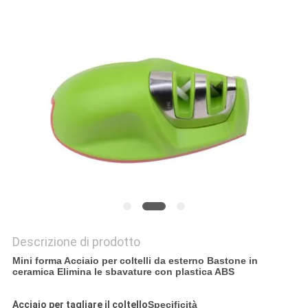
UN
PREVENTIVO
MAPPA
DEL
SITO
PRIVACY
POLICY
Descrizione di prodotto
Mini forma Acciaio per coltelli da esterno Bastone in
ceramica Elimina le sbavature con plastica ABS
Acciaio per tagliare il coltello
Specificità