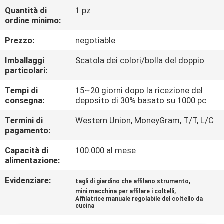
DELLA
Quantità di
1 pz
ordine minimo:
FABBRICA
Prezzo:
negotiable
CONTROLLO
Imballaggi
Scatola dei colori/bolla del doppio
DELLA
particolari:
QUALITÀ
Tempi di
15~20 giorni dopo la ricezione del
consegna:
deposito di 30% basato su 1000 pc
CONTATTACI
Termini di
Western Union, MoneyGram, T/T, L/C
pagamento:
Capacità di
100.000 al mese
NOTIZIE
alimentazione:
Evidenziare:
,
tagli di giardino che affilano strumento
CASI
,
mini macchina per affilare i coltelli
Affilatrice manuale regolabile del coltello da
cucina
CHIEDI