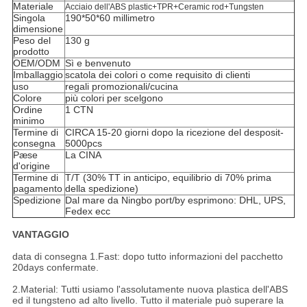
Materiale
Acciaio dell'ABS plastic+TPR+Ceramic rod+Tungsten
Singola
190*50*60 millimetro
dimensione
Peso del
130 g
prodotto
OEM/ODM
Sì e benvenuto
Imballaggio
scatola dei colori o come requisito di clienti
uso
regali promozionali/cucina
Colore
più colori per scelgono
Ordine
1 CTN
minimo
Termine di
CIRCA 15-20 giorni dopo la ricezione del desposit-
consegna
5000pcs
Pæse
La CINA
d'origine
Termine di
T/T (30% TT in anticipo, equilibrio di 70% prima
pagamento
della spedizione)
Spedizione
Dal mare da Ningbo port/by esprimono: DHL, UPS,
Fedex ecc
VANTAGGIO
data di consegna 1.Fast: dopo tutto informazioni del pacchetto
20days confermate.
2.Material: Tutti usiamo l'assolutamente nuova plastica dell'ABS
ed il tungsteno ad alto livello. Tutto il materiale può superare la