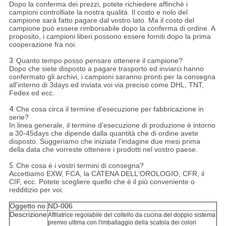
Dopo la conferma dei prezzi, potete richiedere affinchè i
campioni controlliate la nostra qualità. Il costo e nolo del
campione sarà fatto pagare dal vostro lato. Ma il costo del
campione può essere rimborsabile dopo la conferma di ordine. A
proposito, i campioni liberi possono essere forniti dopo la prima
cooperazione fra noi.
3.
Quanto tempo posso pensare ottenere il campione?
Dopo che siete disposto a pagare trasporto ed inviarci hanno
confermato gli archivi, i campioni saranno pronti per la consegna
all'interno di 3days ed inviata voi via preciso come DHL, TNT,
Fedex ed ecc.
4.
Che cosa circa il termine d'esecuzione per fabbricazione in
serie?
In linea generale, il termine d'esecuzione di produzione è intorno
a 30-45days che dipende dalla quantità che di ordine avete
disposto. Suggeriamo che iniziate l'indagine due mesi prima
della data che vorreste ottenere i prodotti nel vostro paese.
5.
Che cosa è i vostri termini di consegna?
Accettiamo EXW, FCA, la CATENA DELL'OROLOGIO, CFR, il
CIF, ecc. Potete scegliere quello che è il più conveniente o
redditizio per voi.
Oggetto no.
ND-006
Descrizione
Affilatrice regolabile del coltello da cucina del doppio sistema
premio ultima con l'imballaggio della scatola dei colori