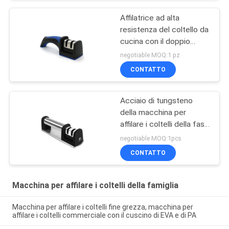
Affilatrice ad alta
resistenza del coltello da
cucina con il doppio
sistema premio
negotiable MOQ:1 pz
regolabile
CONTATTO
Acciaio di tungsteno
della macchina per
affilare i coltelli della fase
del manuale 2 e Cermaic
negotiable MOQ:1pcs
che affilano Rohi
CONTATTO
Macchina per affilare i coltelli della famiglia
Macchina per affilare i coltelli fine grezza, macchina per
affilare i coltelli commerciale con il cuscino di EVA e di PA