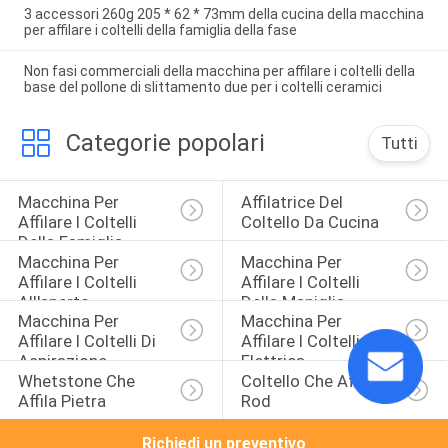
3 accessori 260g 205 * 62 * 73mm della cucina della macchina
per affilare i coltelli della famiglia della fase
Non fasi commerciali della macchina per affilare i coltelli della
base del pollone di slittamento due per i coltelli ceramici
Categorie popolari
Tutti
Macchina Per 
Affilatrice Del 
Affilare I Coltelli 
Coltello Da Cucina
Della Famiglia
Macchina Per 
Macchina Per 
Affilare I Coltelli 
Affilare I Coltelli 
All'aperto
Della Maniglia
Macchina Per 
Macchina Per 
Affilare I Coltelli Di 
Affilare I Coltelli 
Aspirazione
Elettrica
Whetstone Che 
Coltello Che Affila 
Affila Pietra
Rod
Richiedi un preventivo