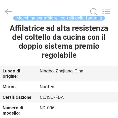
2026
Yuyao
Norton
Electric
Appliance
Macchina per affilare i coltelli della famiglia
Co.,
Ltd..
Affilatrice ad alta resistenza
CASA.
All
Rights
Reserved.
del coltello da cucina con il
PRODOTTI
doppio sistema premio
regolabile
VIDEO
Luogo di
Ningbo, Zhejiang, Cina
origine:
SU
DI
Marca:
Nuoten
NOI
Certificazione:
CE/ISO/FDA
Numero di
ND-006
VISITA
modello: