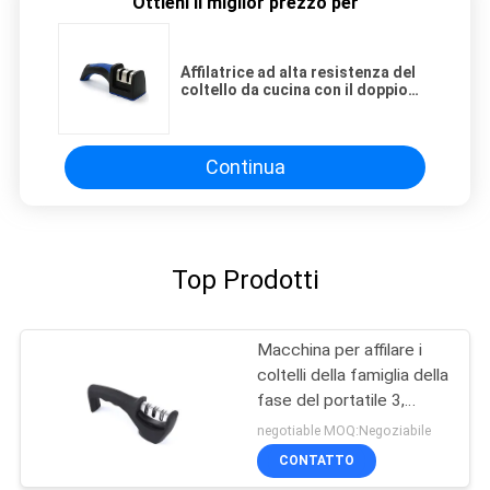
Ottieni il miglior prezzo per
Affilatrice ad alta resistenza del
coltello da cucina con il doppio
sistema premio regolabile
Continua
Top Prodotti
Macchina per affilare i
coltelli della famiglia della
fase del portatile 3,
affilatrice tenuta in mano
negotiable MOQ:Negoziabile
del carburo di tungsteno
CONTATTO