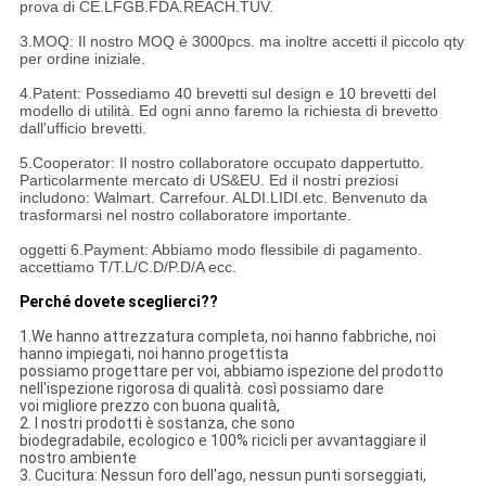
prova di CE.LFGB.FDA.REACH.TUV.
3.MOQ: Il nostro MOQ è 3000pcs. ma inoltre accetti il piccolo qty
per ordine iniziale.
4.Patent: Possediamo 40 brevetti sul design e 10 brevetti del
modello di utilità. Ed ogni anno faremo la richiesta di brevetto
dall'ufficio brevetti.
5.Cooperator: Il nostro collaboratore occupato dappertutto.
Particolarmente mercato di US&EU. Ed il nostri preziosi
includono: Walmart. Carrefour. ALDI.LIDI.etc. Benvenuto da
trasformarsi nel nostro collaboratore importante.
oggetti 6.Payment: Abbiamo modo flessibile di pagamento.
accettiamo T/T.L/C.D/P.D/A ecc.
Perché dovete sceglierci??
1.We hanno attrezzatura completa, noi hanno fabbriche, noi
hanno impiegati, noi hanno progettista
possiamo progettare per voi, abbiamo ispezione del prodotto
nell'ispezione rigorosa di qualità. così possiamo dare
voi migliore prezzo con buona qualità,
2.
I nostri prodotti è sostanza, che sono
biodegradabile, ecologico e 100% ricicli per avvantaggiare il
nostro ambiente
3.
Cucitura: Nessun foro dell'ago, nessun punti sorseggiati,