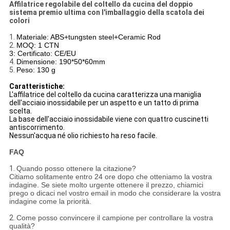
Affilatrice regolabile del coltello da cucina del doppio
sistema premio ultima con l'imballaggio della scatola dei
colori
1.
Materiale: ABS+tungsten steel+Ceramic Rod
2.
MOQ: 1 CTN
3: Certificato: CE/EU
4.
Dimensione: 190*50*60mm
5.
Peso: 130 g
Caratteristiche:
L'affilatrice del coltello da cucina caratterizza una maniglia
dell'acciaio inossidabile per un aspetto e un tatto di prima
scelta.
La base dell'acciaio inossidabile viene con quattro cuscinetti
antiscorrimento.
Nessun'acqua né olio richiesto ha reso facile.
FAQ
1.
Quando posso ottenere la citazione?
Citiamo solitamente entro 24 ore dopo che otteniamo la vostra
indagine. Se siete molto urgente ottenere il prezzo, chiamici
prego o dicaci nel vostro email in modo che considerare la vostra
indagine come la priorità.
2.
Come posso convincere il campione per controllare la vostra
qualità?