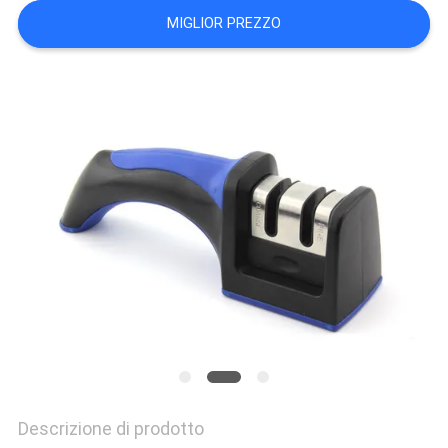
UN
MIGLIOR PREZZO
PREVENTIVO
MAPPA
DEL
SITO
PRIVACY
POLICY
Descrizione di prodotto