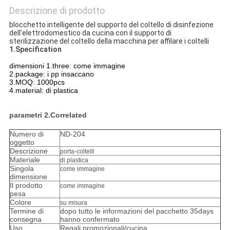
Descrizione di prodotto
blocchetto intelligente del supporto del coltello di disinfezione
dell'elettrodomestico da cucina con il supporto di
sterilizzazione del coltello della macchina per affilare i coltelli
1.Specification
dimensioni 1.three: come immagine
2.package: i pp insaccano
3.MOQ: 1000pcs
4.material: di plastica
parametri 2.Correlated
Numero di
ND-204
oggetto
Descrizione
porta-coltelli
Materiale
di plastica
Singola
come immagine
dimensione
Il prodotto
come immagine
pesa
Colore
su misura
Termine di
dopo tutto le informazioni del pacchetto 35days
consegna
hanno confermato
Uso
Regali promozionali/cucina