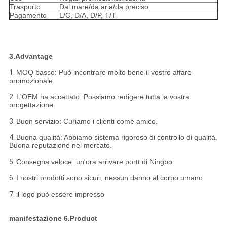
Trasporto
Dal mare/da aria/da preciso
Pagamento
L/C, D/A, D/P, T/T
3.Advantage
1.
MOQ basso: Può incontrare molto bene il vostro affare
promozionale.
2.
L'OEM ha accettato: Possiamo redigere tutta la vostra
progettazione.
3.
Buon servizio: Curiamo i clienti come amico.
4.
Buona qualità: Abbiamo sistema rigoroso di controllo di qualità.
Buona reputazione nel mercato.
5.
Consegna veloce: un'ora arrivare portt di Ningbo
6.
I nostri prodotti sono sicuri, nessun danno al corpo umano
7.
il logo può essere impresso
manifestazione 6.Product