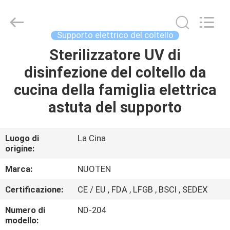
2026
Yuyao
Norton
Electric
Appliance
Supporto elettrico del coltello
Co.,
Ltd..
Sterilizzatore UV di
CASA.
All
Rights
Reserved.
disinfezione del coltello da
PRODOTTI
cucina della famiglia elettrica
astuta del supporto
VIDEO
Luogo di
La Cina
origine:
SU
DI
Marca:
NUOTEN
NOI
Certificazione:
CE / EU , FDA , LFGB , BSCI , SEDEX
Numero di
ND-204
VISITA
modello: