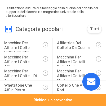
Disinfezione astuta di stoccaggio della cucina del coltello del
supporto del blocchetto magnetico universale dello
sterilizzatore
Categorie popolari
Tutti
Macchina Per 
Affilatrice Del 
Affilare I Coltelli 
Coltello Da Cucina
Della Famiglia
Macchina Per 
Macchina Per 
Affilare I Coltelli 
Affilare I Coltelli 
All'aperto
Della Maniglia
Macchina Per 
Macchina Per 
Affilare I Coltelli Di 
Affilare I Coltelli 
Aspirazione
Elettrica
Whetstone Che 
Coltello Che Affila 
Affila Pietra
Rod
Richiedi un preventivo