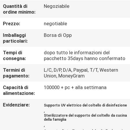
DELLA
Quantità di
Negoziabile
ordine minimo:
FABBRICA
Prezzo:
negotiable
CONTROLLO
Imballaggi
Borsa di Opp
DELLA
particolari:
QUALITÀ
Tempi di
dopo tutto le informazioni del
consegna:
pacchetto 35days hanno confermato
CONTATTACI
Termini di
L/C, D/P, D/A, Paypal, T/T, Western
pagamento:
Union, MoneyGram
Capacità di
100000 + pc + alla settimana
NOTIZIE
alimentazione:
Evidenziare:
Supporto UV elettrico del coltello di disinfezione
CASI
,
Sterilizzatore del supporto del coltello da cucina
della famiglia
CHIEDI
,