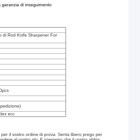
la garanzia di inseguimento
nio di Rod Knife Sharpener For
00pcs
spedizione)
dex ecc
er il vostro ordine di prova. Senta libero prego per
spondere al vostro qty. E speriamo che il vostro abbia