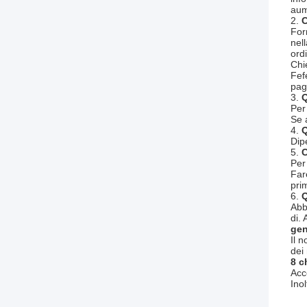
aum
2.
C
For
nel
ord
Chi
Fef
pag
3.
Q
Per 
Se 
4.
Q
Dip
5.
C
Per
Far
pri
6.
Q
Abb
di.
gen
Il 
dei 
8 c
Acc
Ino