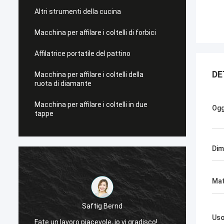
Altri strumenti della cucina
Macchina per affilare i coltelli di forbici
Affilatrice portatile del pattino
DE
Macchina per affilare i coltelli della
ruota di diamante
Macchina per affilare i coltelli in due
Ogg
tappe
Dim
Mat
Saftig Bernd
Ora, s
Us
Fate un lavoro piacevole, io vi gradisco!