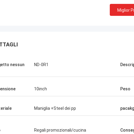
Miglior 
TTAGLI
etto nessun
ND-0R1
Descri
ensione
10inch
Peso
eriale
Maniglia +Steel dei pp
pacak
Scilla di Chris
oltanto Norton, nessun bisogno
o
Regali promozionali/cucina
Conse