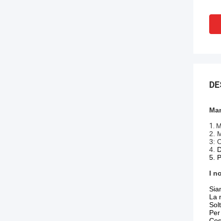
DE
Man
1.
M
2. 
3: 
4.
D
5. 
I no
Sia
La 
Solt
Per
Cos