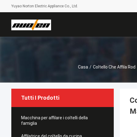
Yuyao Norton Electric Appliance Co., Ltd.
Casa
/
Coltello Che Affila Rod
Tutti I Prodotti
Co
Ma
Macchina per affilare i coltelli della
famiglia
Affilatrice del coltello da cucina