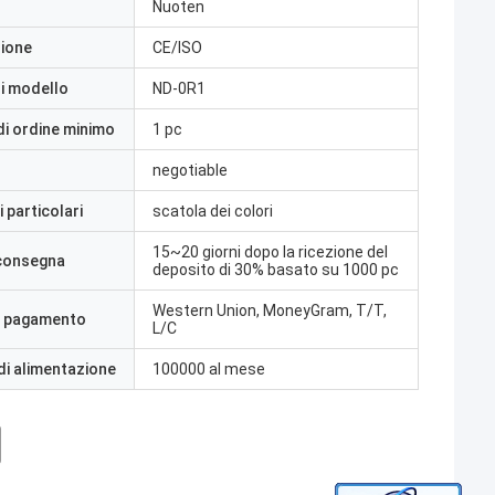
Nuoten
zione
CE/ISO
i modello
ND-0R1
di ordine minimo
1 pc
negotiable
 particolari
scatola dei colori
15~20 giorni dopo la ricezione del
 consegna
deposito di 30% basato su 1000 pc
Western Union, MoneyGram, T/T,
i pagamento
L/C
di alimentazione
100000 al mese