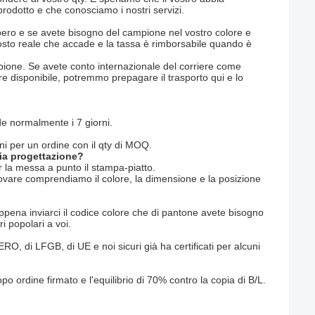
prodotto e che conosciamo i nostri servizi.
ibero e se avete bisogno del campione nel vostro colore e
osto reale che accade e la tassa è rimborsabile quando è
ione. Se avete conto internazionale del corriere come
e disponibile, potremmo prepagare il trasporto qui e lo
de normalmente i 7 giorni.
ni per un ordine con il qty di MOQ.
ria progettazione?
r la messa a punto il stampa-piatto.
rovare comprendiamo il colore, la dimensione e la posizione
ppena inviarci il codice colore che di pantone avete bisogno
 popolari a voi.
ERO, di LFGB, di UE e noi sicuri già ha certificati per alcuni
ordine firmato e l'equilibrio di 70% contro la copia di B/L.