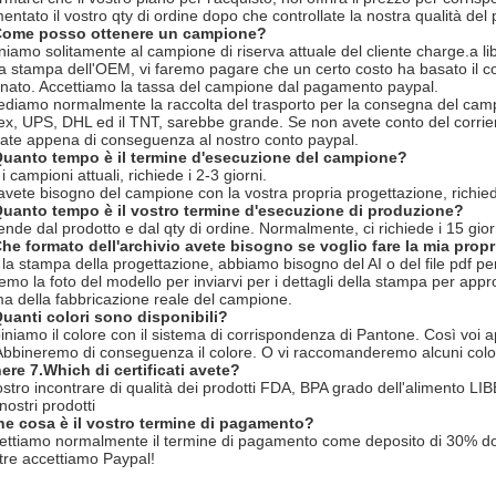
entato il vostro qty di ordine dopo che controllate la nostra qualità del 
ome posso ottenere un campione?
niamo solitamente al campione di riserva attuale del cliente charge.a l
la stampa dell'OEM, vi faremo pagare che un certo costo ha basato il c
inato. Accettiamo la tassa del campione dal pagamento paypal.
ediamo normalmente la raccolta del trasporto per la consegna del camp
ex, UPS, DHL ed il TNT, sarebbe grande. Se non avete conto del corrier
ate appena di conseguenza al nostro conto paypal.
uanto tempo è il termine d'esecuzione del campione?
i campioni attuali, richiede i 2-3 giorni.
avete bisogno del campione con la vostra propria progettazione, richie
uanto tempo è il vostro termine d'esecuzione di produzione?
ende dal prodotto e dal qty di ordine. Normalmente, ci richiede i 15 gior
he formato dell'archivio avete bisogno se voglio fare la mia prop
 la stampa della progettazione, abbiamo bisogno del AI o del file pdf pe
emo la foto del modello per inviarvi per i dettagli della stampa per app
ma della fabbricazione reale del campione.
uanti colori sono disponibili?
iniamo il colore con il sistema di corrispondenza di Pantone. Così voi a
 Abbineremo di conseguenza il colore. O vi raccomanderemo alcuni colori
ere 7.Which di certificati avete?
nostro incontrare di qualità dei prodotti FDA, BPA grado dell'alimento LIB
nostri prodotti
he cosa è il vostro termine di pagamento?
ettiamo normalmente il termine di pagamento come deposito di 30% dopo 
ltre accettiamo Paypal!