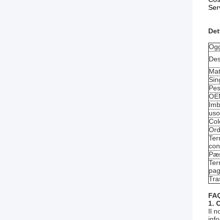
Ser
Det
Ogg
Des
Mat
Sin
Pes
OE
Imb
uso
Col
Ord
Ter
co
Pæs
Ter
pa
Tra
FA
1. 
Il 
info