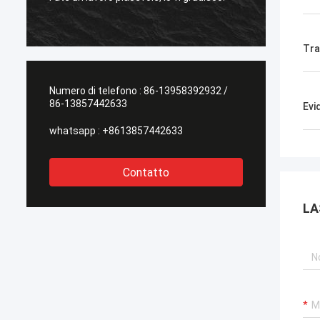
l'altro 
Tra
Numero di telefono :
86-13958392932 /
86-13857442633
Evi
whatsapp :
+8613857442633
Contatto
LA