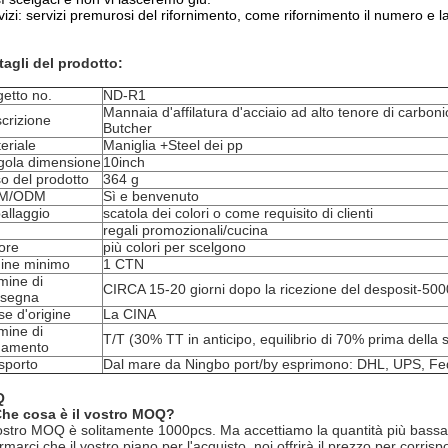
vizi: servizi premurosi del rifornimento, come rifornimento il numero e 
tagli del prodotto:
etto no.
ND-R1
Mannaia d'affilatura d'acciaio ad alto tenore di carbo
crizione
Butcher
eriale
Maniglia +Steel dei pp
gola dimensione
10inch
o del prodotto
364 g
M/ODM
Sì e benvenuto
allaggio
scatola dei colori o come requisito di clienti
regali promozionali/cucina
ore
più colori per scelgono
ine minimo
1 CTN
mine di
CIRCA 15-20 giorni dopo la ricezione del desposit-50
nsegna
e d'origine
La CINA
mine di
T/T (30% TT in anticipo, equilibrio di 70% prima della 
gamento
sporto
Dal mare da Ningbo port/by esprimono: DHL, UPS, Fe
Q
Che cosa è il vostro MOQ?
nostro MOQ è solitamente 1000pcs. Ma accettiamo la quantità più bassa p
rmarci che il vostro piano per l'acquisto, noi offrirà il prezzo per corri