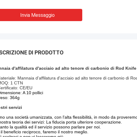
Invia Messaggio
SCRIZIONE DI PRODOTTO
naia d'affilatura d'acciaio ad alto tenore di carbonio di Rod Knif
ateriale: Mannaia d'affilatura d'acciaio ad alto tenore di carbonio di 
MOQ: 1 CTN
Certificato: CE/EU
imensione: A 10 pollici
Peso: 364g
stri servizi
mo una società umanizzata, con l'alta flessibilità, in modo da proveremo i
nostra teoria dei servizi: La fiducia porta ulteriore cooperazione.
anto la qualità ed il servizio possono parlare per noi.
 il beneficio reciproco, faremo il nostro meglio.
ì scelgaci e non vi lasceremo giù.