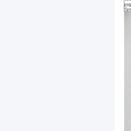
pa
Spe