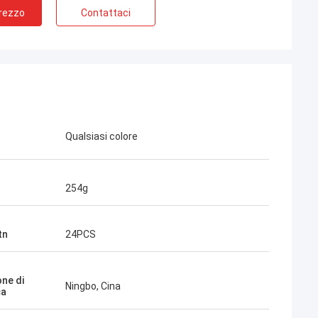
Prezzo
Contattaci
Qualsiasi colore
254g
tn
24PCS
one di
hris
Ningbo, Cina
ca
essun bisogno