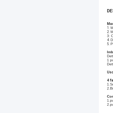
DE
Mac
1.
M
2.
M
3: 
4.
D
5.
P
Imb
Det
1 p
Det
Us
4 f
1.Sm
2.Bi
Co
1.pu
2.p