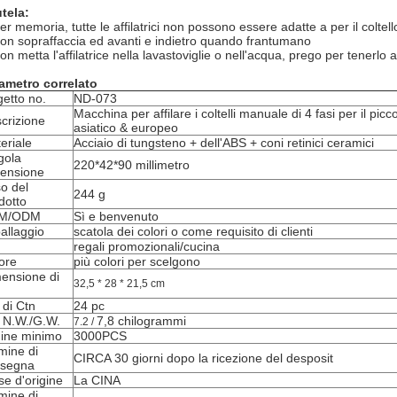
tela:
er memoria, tutte le affilatrici non possono essere adatte a per il coltello
on sopraffaccia ed avanti e indietro quando frantumano
on metta l'affilatrice nella lavastoviglie o nell'acqua, prego per tenerlo a
ametro correlato
etto no.
ND-073
Macchina per affilare i coltelli manuale di 4 fasi per il pic
crizione
asiatico & europeo
eriale
Acciaio di tungsteno + dell'ABS + coni retinici ceramici
gola
220*42*90 millimetro
ensione
o del
244 g
dotto
M/ODM
Sì e benvenuto
allaggio
scatola dei colori o come requisito di clienti
regali promozionali/cucina
ore
più colori per scelgono
ensione di
32,5 * 28 * 21,5 cm
 di Ctn
24 pc
 N.W./G.W.
7,8 chilogrammi
7.2 /
ine minimo
3000PCS
mine di
CIRCA 30 giorni dopo la ricezione del desposit
nsegna
e d'origine
La CINA
mine di