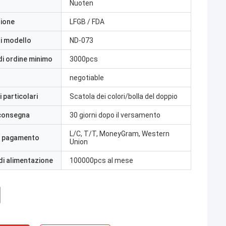
Nuoten
zione
LFGB / FDA
i modello
ND-073
di ordine minimo
3000pcs
negotiable
 particolari
Scatola dei colori/bolla del doppio
 consegna
30 giorni dopo il versamento
L/C, T/T, MoneyGram, Western
i pagamento
Union
di alimentazione
100000pcs al mese