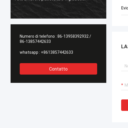
l'altro fornitore!
Evi
Numero di telefono :
86-13958392932 /
86-13857442633
LA
whatsapp :
+8613857442633
Contatto