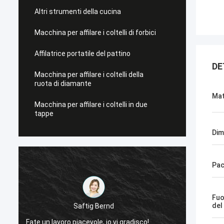
Altri strumenti della cucina
Macchina per affilare i coltelli di forbici
Affilatrice portatile del pattino
DE
Macchina per affilare i coltelli della
ruota di diamante
Mat
Macchina per affilare i coltelli in due
tappe
Dim
Pac
Fuo
Scilla di Chris
del
Ora, soltanto Norton, nessun bisogno
Fate un