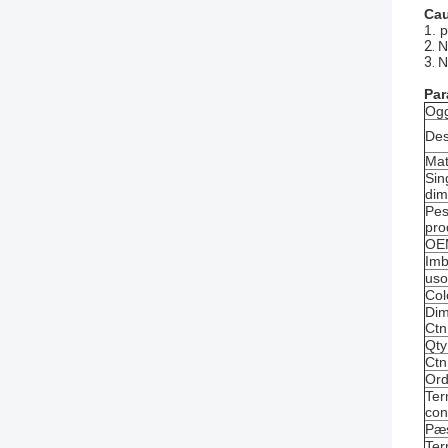
Cau
1. p
2.
N
3.
N
Par
Ogg
Des
Mat
Sin
dim
Pes
pro
OE
Imb
uso
Col
Dim
Ctn
Qty
Ctn
Ord
Ter
co
Pæs
Ter