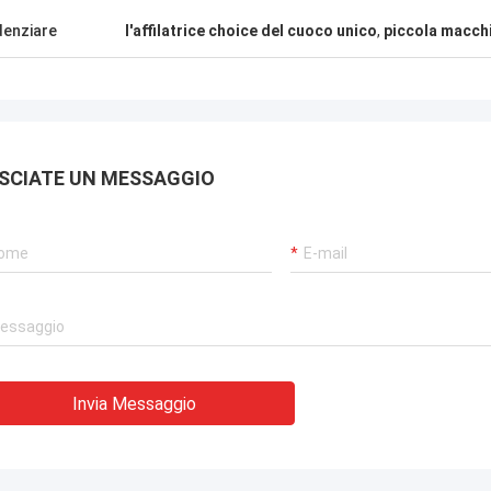
l'altro fornitore!
denziare
l'affilatrice choice del cuoco unico
,
piccola macchin
SCIATE UN MESSAGGIO
Invia Messaggio