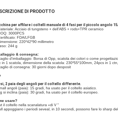
SCRIZIONE DI PRODOTTO
china per affilare i coltelli manuale di 4 fasi per il piccolo angolo 1
ateriale: Acciaio di tungsteno + dell'ABS + rods+TPR ceramico
OQ: 3000PCS
Certificato: FDA/LFGB
imensione: 220*42*90 millimetro
eso: 244 g
allaggio & consegna:
taglio d'imballaggio: Borsa di Opp, scatola dei colori o come progettazio
c in 1 scatola, dimensione della scatola: 230*55*100mm, 24pcs in 1 ct
taglio di consegna: 30 giorni dopo desposit
o
asi, 2 paia degli angoli per il coltello differente.
all angoli (paia): 15 gradi, ha usato per il coltello asiatico.
g si inclina (paia): 30 gradi, ha usato per il coltello europeo.
me usare?
t il coltello nella scanalatura «di V "
ull appoggiano i periodi seveal, in 10 secondi, possono fare lo sharp del 