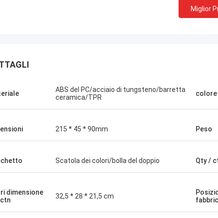
Miglior 
TTAGLI
ABS del PC/acciaio di tungsteno/barretta
eriale
colore
ceramica/TPR
ensioni
215 * 45 * 90mm
Peso
chetto
Scatola dei colori/bolla del doppio
Qty / c
ri dimensione
Posizi
Scilla di C
32,5 * 28 * 21,5 cm
 ctn
fabbri
Saftig Bernd
Ora, soltanto Norton, n
 lavoro piacevole, io vi gradisco!