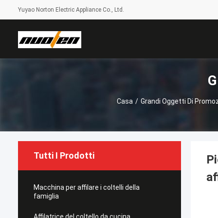
Yuyao Norton Electric Appliance Co., Ltd.
G
Casa
/
Grandi Oggetti Di Promo
Tutti I Prodotti
Pi
af
Macchina per affilare i coltelli della
famiglia
Affilatrice del coltello da cucina