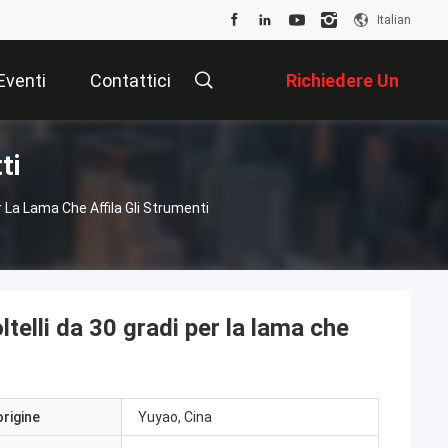
Italian
Eventi
Contattici
Richiedere Un
ti
Preventivo
r La Lama Che Affila Gli Strumenti
ltelli da 30 gradi per la lama che
origine
Yuyao, Cina