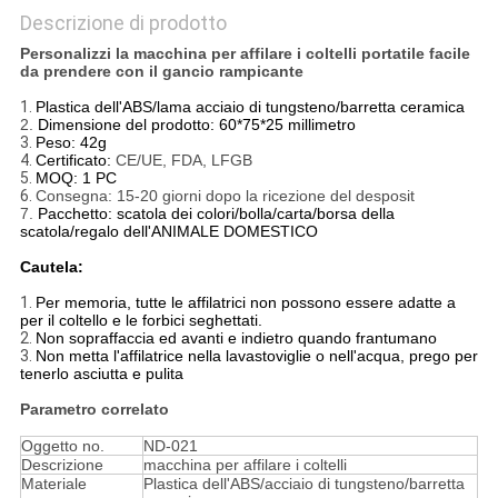
Descrizione di prodotto
Personalizzi la macchina per affilare i coltelli portatile facile
da prendere con il gancio rampicante
1.
Plastica dell'ABS/lama acciaio di tungsteno/barretta ceramica
2.
Dimensione del prodotto: 60*75*25 millimetro
3.
Peso: 42g
4.
Certificato:
CE/UE, FDA, LFGB
5.
MOQ: 1 PC
6.
Consegna: 15-20 giorni dopo la ricezione del desposit
7.
Pacchetto: scatola dei colori/bolla/carta/borsa della
scatola/regalo dell'ANIMALE DOMESTICO
Cautela:
1.
Per memoria, tutte le affilatrici non possono essere adatte a
per il coltello e le forbici seghettati.
2.
Non sopraffaccia ed avanti e indietro quando frantumano
3.
Non metta l'affilatrice nella lavastoviglie o nell'acqua, prego per
tenerlo asciutta e pulita
Parametro correlato
Oggetto no.
ND-021
Descrizione
macchina per affilare i coltelli
Materiale
Plastica dell'ABS/acciaio di tungsteno/barretta