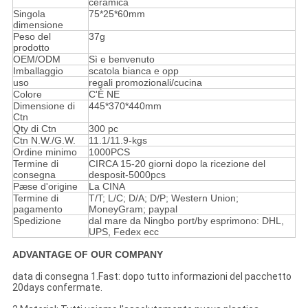
ceramica
Singola
75*25*60mm
dimensione
Peso del
37g
prodotto
OEM/ODM
Sì e benvenuto
Imballaggio
scatola bianca e opp
uso
regali promozionali/cucina
Colore
C'È NE
Dimensione di
445*370*440mm
Ctn
Qty di Ctn
300 pc
Ctn N.W./G.W.
11.1/11.9-kgs
Ordine minimo
1000PCS
Termine di
CIRCA 15-20 giorni dopo la ricezione del
consegna
desposit-5000pcs
Pæse d'origine
La CINA
Termine di
T/T; L/C; D/A; D/P; Western Union;
pagamento
MoneyGram; paypal
Spedizione
dal mare da Ningbo port/by esprimono: DHL,
UPS, Fedex ecc
ADVANTAGE OF OUR COMPANY
data di consegna 1.Fast: dopo tutto informazioni del pacchetto
20days confermate.