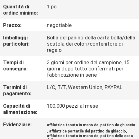
DELLA
Quantità di
1 pc
ordine minimo:
FABBRICA
Prezzo:
negotiable
CONTROLLO
Imballaggi
Bolla del panino della carta bolla/della
DELLA
particolari:
scatola dei colori/contenitore di
regalo
QUALITÀ
Tempi di
3 giorni per ordine del campione, 15
consegna:
giorni dopo tutto confermati per
CONTATTACI
fabbricazione in serie
Termini di
L/C, T/T, Western Union, PAYPAL
pagamento:
NOTIZIE
Capacità di
100.000 pezzi al mese
alimentazione:
CASI
Evidenziare:
affilatrice tenuta in mano del pattino da ghiaccio
,
,
affilatrice portatile del pattino da ghiaccio
CHIEDI
affilatrice tenuta in mano del pattino della casa