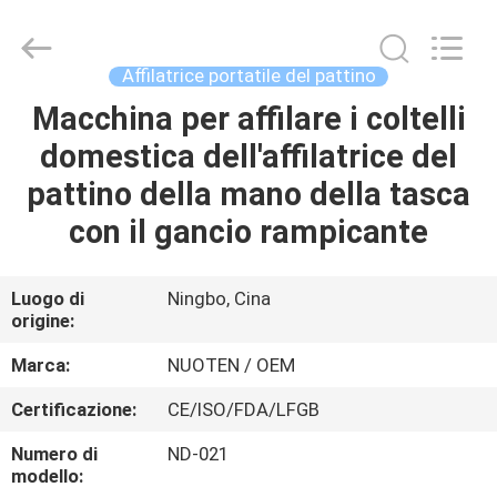
2026
Yuyao
Norton
Electric
Appliance
Affilatrice portatile del pattino
Co.,
Ltd..
Macchina per affilare i coltelli
CASA.
All
Rights
Reserved.
domestica dell'affilatrice del
PRODOTTI
pattino della mano della tasca
con il gancio rampicante
VIDEO
Luogo di
Ningbo, Cina
origine:
SU
DI
Marca:
NUOTEN / OEM
NOI
Certificazione:
CE/ISO/FDA/LFGB
Numero di
ND-021
VISITA
modello: