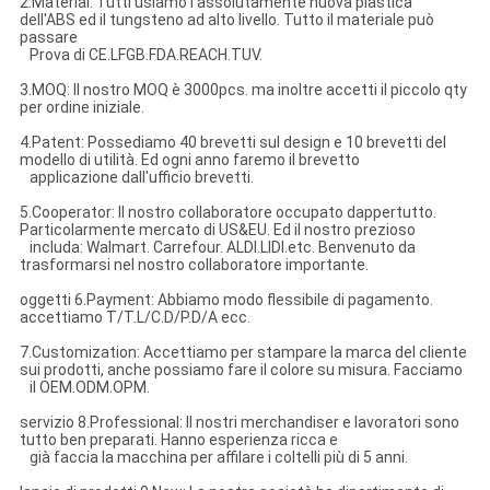
2.Material: Tutti usiamo l'assolutamente nuova plastica
dell'ABS ed il tungsteno ad alto livello. Tutto il materiale può
passare
Prova di CE.LFGB.FDA.REACH.TUV.
3.MOQ: Il nostro MOQ è 3000pcs. ma inoltre accetti il piccolo qty
per ordine iniziale.
4.Patent: Possediamo 40 brevetti sul design e 10 brevetti del
modello di utilità. Ed ogni anno faremo il brevetto
applicazione dall'ufficio brevetti.
5.Cooperator: Il nostro collaboratore occupato dappertutto.
Particolarmente mercato di US&EU. Ed il nostro prezioso
includa: Walmart. Carrefour. ALDI.LIDI.etc. Benvenuto da
trasformarsi nel nostro collaboratore importante.
oggetti 6.Payment: Abbiamo modo flessibile di pagamento.
accettiamo T/T.L/C.D/P.D/A ecc.
7.Customization: Accettiamo per stampare la marca del cliente
sui prodotti, anche possiamo fare il colore su misura. Facciamo
il OEM.ODM.OPM.
servizio 8.Professional: Il nostri merchandiser e lavoratori sono
tutto ben preparati. Hanno esperienza ricca e
già faccia la macchina per affilare i coltelli più di 5 anni.