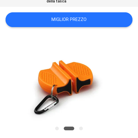
della tasca
UN
PREVENTIVO
MIGLIOR PREZZO
MAPPA
DEL
SITO
PRIVACY
POLICY