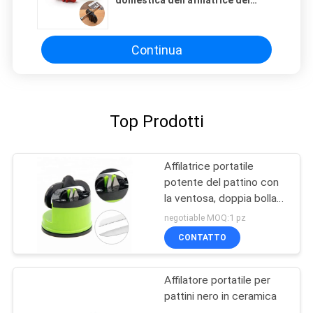
domestica dell'affilatrice del
pattino della mano della tasca con
il gancio rampicante
Continua
Top Prodotti
Affilatrice portatile
potente del pattino con
la ventosa, doppia bolla
Pacakge
negotiable MOQ:1 pz
CONTATTO
Affilatore portatile per
pattini nero in ceramica