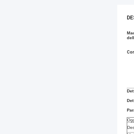
DE
Mac
del
Com
Det
Det
Par
Ogg
Des