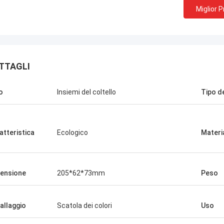
Miglior 
TTAGLI
o
Insiemi del coltello
Tipo d
atteristica
Ecologico
Materi
ensione
205*62*73mm
Peso
Scilla di Chris
allaggio
Scatola dei colori
Uso
oltanto Norton, nessun bisogno