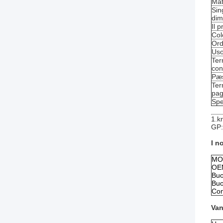
Mat
Sin
dim
Il 
Col
Ord
Us
Ter
co
Pæs
Ter
pa
Spe
1.k
GP:
I no
MO
OEM
Buo
Buo
Con
Van