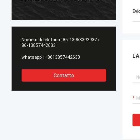
l'altro 
Evi
Numero di telefono :
86-13958392932 /
86-13857442633
LA
whatsapp :
+8613857442633
Contatto