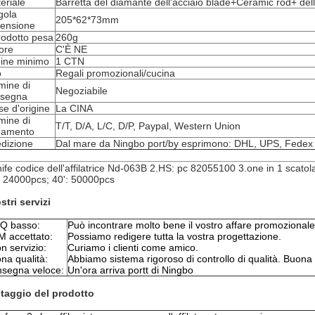
eriale
Barretta del diamante dell'acciaio blade+Ceramic rod+ del
gola
205*62*73mm
ensione
prodotto pesa
260g
ore
C'È NE
ine minimo
1 CTN
o
Regali promozionali/cucina
mine di
Negoziabile
nsegna
e d'origine
La CINA
mine di
T/T, D/A, L/C, D/P, Paypal, Western Union
gamento
dizione
Dal mare da Ningbo port/by esprimono: DHL, UPS, Fedex
nife codice dell'affilatrice Nd-063B 2.HS: pc 82055100 3.one in 1 scat
 24000pcs; 40': 50000pcs
stri servizi
Q basso:
Può incontrare molto bene il vostro affare promozionale
 accettato:
Possiamo redigere tutta la vostra progettazione.
n servizio:
Curiamo i clienti come amico.
na qualità:
Abbiamo sistema rigoroso di controllo di qualità. Buona
segna veloce:
Un'ora arriva portt di Ningbo
taggio del prodotto