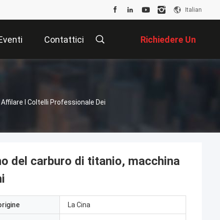
Italian
Eventi
Contattici
Richiedere Un
Preventivo
ffilare I Coltelli Professionale Dei
no del carburo di titanio, macchina
i
origine
La Cina