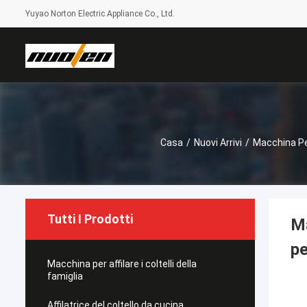
Yuyao Norton Electric Appliance Co., Ltd.
Casa
/
Nuovi Arrivi
/
Macchina Per 
Tutti I Prodotti
Ma
pe
Macchina per affilare i coltelli della
famiglia
Affilatrice del coltello da cucina