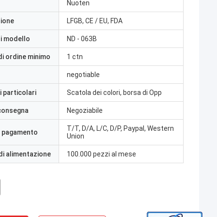
Nuoten
zione
LFGB, CE / EU, FDA
i modello
ND - 063B
di ordine minimo
1 ctn
negotiable
 particolari
Scatola dei colori, borsa di Opp
 consegna
Negoziabile
T/T, D/A, L/C, D/P, Paypal, Western
i pagamento
Union
di alimentazione
100.000 pezzi al mese