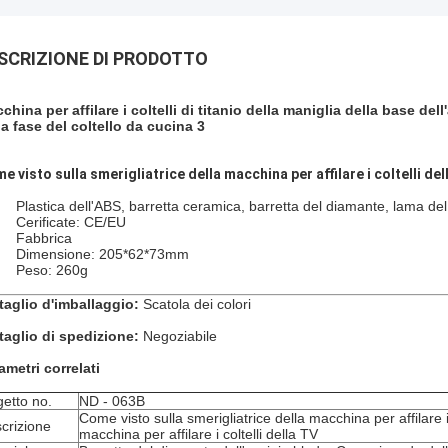
SCRIZIONE DI PRODOTTO
china per affilare i coltelli di titanio della maniglia della base dell
la fase del coltello da cucina 3
e visto sulla smerigliatrice della macchina per affilare i coltelli dell
Plastica dell'ABS, barretta ceramica, barretta del diamante, lama de
Cerificate: CE/EU
Fabbrica
Dimensione: 205*62*73mm
Peso: 260g
taglio d'imballaggio:
Scatola dei colori
taglio di spedizione:
Negoziabile
ametri correlati
etto no.
ND - 063B
Come visto sulla smerigliatrice della macchina per affilare i 
crizione
macchina per affilare i coltelli della TV