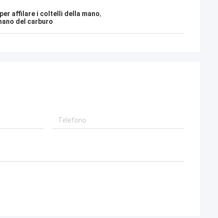
er affilare i coltelli della mano
,
n mano del carburo