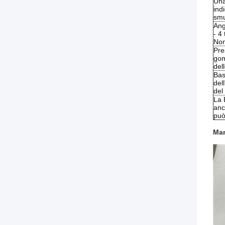
Una
ind
smu
Ang
- 4 
Non
Pre
gom
del
Bas
del
del
La 
anc
può
Man