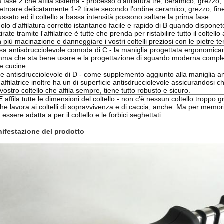
 fase 2 che affila sistema - processo d'affilatura tre, ceramico, grezzo, f
ietroare delicatamente 1-2 tirate secondo l'ordine ceramico, grezzo, fine.
ssato ed il coltello a bassa intensità possono saltare la prima fase.
olo d'affilatura corretto istantaneo facile e rapido di B quando disponete
tirate tramite l'affilatrice è tutte che prenda per ristabilire tutto il coltel
 più macinazione e danneggiare i vostri coltelli preziosi con le pietre t
sa antisdrucciolevole comoda di C - la maniglia progettata ergonomica
ma che sta bene usare e la progettazione di sguardo moderna compl
le cucine.
e antisdrucciolevole di D - come supplemento aggiunto alla maniglia an
l'affilatrice inoltre ha un di superficie antisdrucciolevole assicurandosi ch
 vostro coltello che affila sempre, tiene tutto robusto e sicuro.
E affila tutte le dimensioni del coltello - non c'è nessun coltello troppo
he lavora ai coltelli di sopravvivenza e di caccia, anche. Ma per memori
 essere adatta a per il coltello e le forbici seghettati.
ifestazione del prodotto