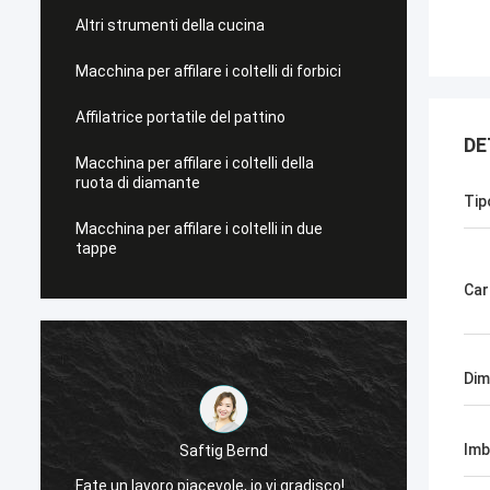
Altri strumenti della cucina
Macchina per affilare i coltelli di forbici
Affilatrice portatile del pattino
DE
Macchina per affilare i coltelli della
ruota di diamante
Tip
Macchina per affilare i coltelli in due
tappe
Car
Dim
Imb
Saftig Bernd
Ora, s
Fate un lavoro piacevole, io vi gradisco!