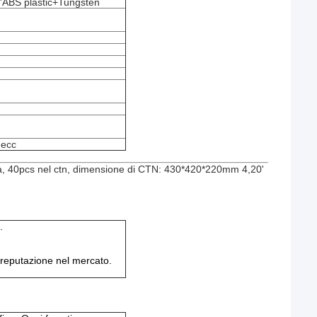
l'ABS plastic+Tungsten
 ecc
ola, 40pcs nel ctn, dimensione di CTN: 430*420*220mm 4,20'
.
 reputazione nel mercato.