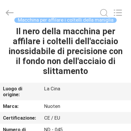
2026
Yuyao
Norton
Electric
Appliance
Macchina per affilare i coltelli della maniglia
Co.,
Ltd..
Il nero della macchina per
CASA.
All
Rights
Reserved.
affilare i coltelli dell'acciaio
PRODOTTI
inossidabile di precisione con
il fondo non dell'acciaio di
VIDEO
slittamento
SU
Luogo di
La Cina
origine:
DI
NOI
Marca:
Nuoten
Certificazione:
CE / EU
VISITA
Numero di
ND - 045