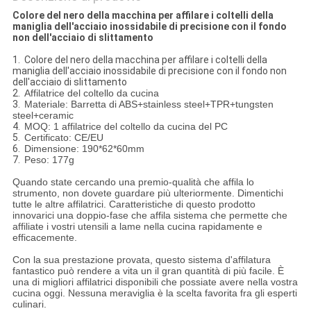
Colore del nero della macchina per affilare i coltelli della
maniglia dell'acciaio inossidabile di precisione con il fondo
non dell'acciaio di slittamento
1. Colore del nero della macchina per affilare i coltelli della
maniglia dell'acciaio inossidabile di precisione con il fondo non
dell'acciaio di slittamento
2.
Affilatrice del coltello da cucina
3.
Materiale: Barretta di ABS+stainless steel+TPR+tungsten
steel+ceramic
4.
MOQ: 1 affilatrice del coltello da cucina del PC
5.
Certificato: CE/EU
6.
Dimensione: 190*62*60mm
7.
Peso: 177g
Quando state cercando una premio-qualità che affila lo
strumento, non dovete guardare più ulteriormente. Dimentichi
tutte le altre affilatrici. Caratteristiche di questo prodotto
innovarici una doppio-fase che affila sistema che permette che
affiliate i vostri utensili a lame nella cucina rapidamente e
efficacemente.
Con la sua prestazione provata, questo sistema d'affilatura
fantastico può rendere a vita un il gran quantità di più facile. È
una di migliori affilatrici disponibili che possiate avere nella vostra
cucina oggi. Nessuna meraviglia è la scelta favorita fra gli esperti
culinari.