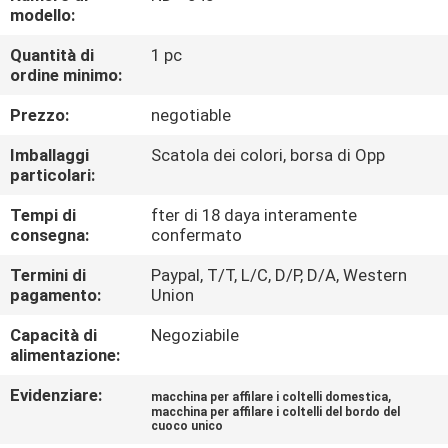
DELLA
modello:
FABBRICA
Quantità di
1 pc
ordine minimo:
CONTROLLO
Prezzo:
negotiable
DELLA
Imballaggi
Scatola dei colori, borsa di Opp
QUALITÀ
particolari:
Tempi di
fter di 18 daya interamente
consegna:
confermato
CONTATTACI
Termini di
Paypal, T/T, L/C, D/P, D/A, Western
pagamento:
Union
NOTIZIE
Capacità di
Negoziabile
alimentazione:
CASI
Evidenziare:
,
macchina per affilare i coltelli domestica
macchina per affilare i coltelli del bordo del
cuoco unico
CHIEDI