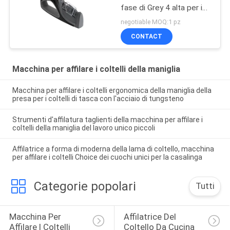
fase di Grey 4 alta per i
coltelli asiatici ed europei
negotiable MOQ:1 pz
CONTACT
Macchina per affilare i coltelli della maniglia
Macchina per affilare i coltelli ergonomica della maniglia della
presa per i coltelli di tasca con l'acciaio di tungsteno
Strumenti d'affilatura taglienti della macchina per affilare i
coltelli della maniglia del lavoro unico piccoli
Affilatrice a forma di moderna della lama di coltello, macchina
per affilare i coltelli Choice dei cuochi unici per la casalinga
Categorie popolari
Tutti
Macchina Per 
Affilatrice Del 
Affilare I Coltelli 
Coltello Da Cucina