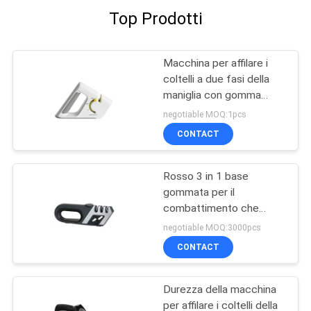
Top Prodotti
Macchina per affilare i
coltelli a due fasi della
maniglia con gomma
antisdrucciolevole per il
negotiable MOQ:1pcs
coltello di tasca
CONTACT
Rosso 3 in 1 base
gommata per il
combattimento che
scolpisce, raccordo della
negotiable MOQ:3000pcs
macchina per affilare i
CONTACT
coltelli della maniglia
Durezza della macchina
per affilare i coltelli della