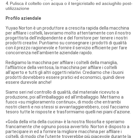
4.
Pulisca il coltello con acqua o il tergicristallo ed asciughilo post-
utilizzazione
Profilo aziendale
Yuyao Norton è un produttore a crescita rapida della macchina
per affilare i coltelli, lavoriamo molto attentamente con il nostro
progettista dell'indipendente e del fornitore per tenere i nostri
prodotti creativi. Puntiamo su consegnare i prodotti di qualità
con il prezzo ragionevole e fornire il servizio efficiente per fare
concorrenza nell'ambiente aziendale rapido.
Redigiamo la macchina per affilare i coltelli della maniglia,
l'affilatrice della ventosa, la macchina per affilare i coltelli
all'aperto e tutti gli altri oggetti relativi. Crediamo che i buoni
prodotti dovrebbero essere pratici ed economici, quindi deve
essere durevole anche!
Siamo seri nel controllo di qualità, dal materiale ricevuto a
produzione, poi all'imballaggio ed all'imballaggio. Mettiamo a
fuoco «su miglioramento continuo», di modo che entrambi
nostri clienti e noi stessi si avvantaggierebbero, così facciamo
tesoro tutte le risposte e trasformiamo quelli nei piani d'azione.
«Goda della vita della cucina» è la nostra filosofia e speriamo
francamente che ognuno possa avvertirlo. Norton è disposto a
partecipare in ed a fornire la migliore macchina per affilare i
coltelli, di modo che l'utente troverebbe più piacevole durante la