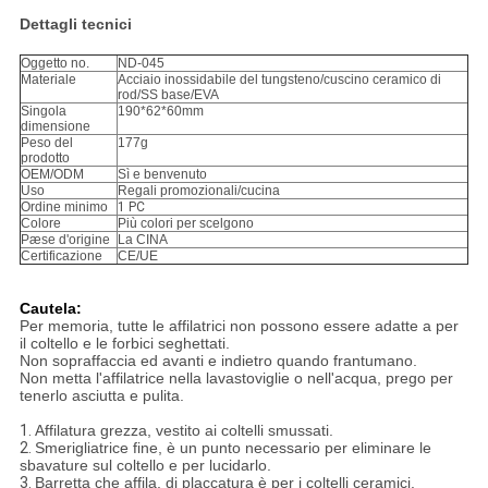
Dettagli tecnici
Oggetto no.
ND-045
Materiale
Acciaio inossidabile del tungsteno/cuscino ceramico di
rod/SS base/EVA
Singola
190*62*60mm
dimensione
Peso del
177g
prodotto
OEM/ODM
Sì e benvenuto
Uso
Regali promozionali/cucina
Ordine minimo
1 PC
Colore
Più colori per scelgono
Pæse d'origine
La CINA
Certificazione
CE/UE
Cautela:
Per memoria, tutte le affilatrici non possono essere adatte a per
il coltello e le forbici seghettati.
Non sopraffaccia ed avanti e indietro quando frantumano.
Non metta l'affilatrice nella lavastoviglie o nell'acqua, prego per
tenerlo asciutta e pulita.
1.
Affilatura grezza, vestito ai coltelli smussati.
2.
Smerigliatrice fine, è un punto necessario per eliminare le
sbavature sul coltello e per lucidarlo.
3.
Barretta che affila, di placcatura è per i coltelli ceramici.