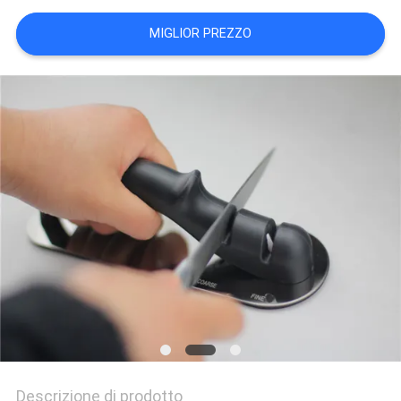
UN
MIGLIOR PREZZO
PREVENTIVO
MAPPA
DEL
SITO
PRIVACY
POLICY
Descrizione di prodotto