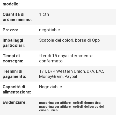
DELLA
modello:
FABBRICA
Quantità di
1 ctn
ordine minimo:
CONTROLLO
Prezzo:
negotiable
DELLA
Imballaggi
Scatola dei colori, borsa di Opp
QUALITÀ
particolari:
Tempi di
fter di 15 daya interamente
consegna:
confermato
CONTATTACI
Termini di
T/T, D/P, Western Union, D/A, L/C,
pagamento:
MoneyGram, Paypal
NOTIZIE
Capacità di
Negoziabile
alimentazione:
CASI
Evidenziare:
,
macchina per affilare i coltelli domestica
macchina per affilare i coltelli del bordo del
cuoco unico
CHIEDI