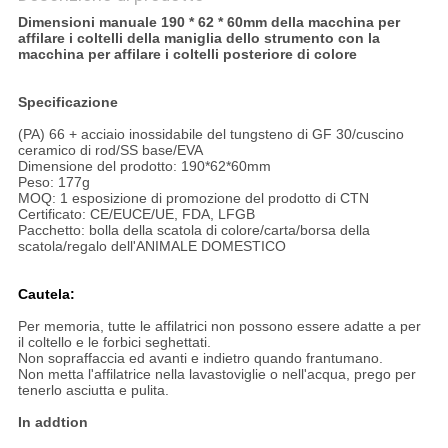
Dimensioni manuale 190 * 62 * 60mm della macchina per
affilare i coltelli della maniglia dello strumento con la
macchina per affilare i coltelli posteriore di colore
Specificazione
(PA) 66 + acciaio inossidabile del tungsteno di GF 30/cuscino
ceramico di rod/SS base/EVA
Dimensione del prodotto: 190*62*60mm
Peso: 177g
MOQ: 1 esposizione di promozione del prodotto di CTN
Certificato: CE/EUCE/UE, FDA, LFGB
Pacchetto: bolla della scatola di colore/carta/borsa della
scatola/regalo dell'ANIMALE DOMESTICO
Cautela:
Per memoria, tutte le affilatrici non possono essere adatte a per
il coltello e le forbici seghettati.
Non sopraffaccia ed avanti e indietro quando frantumano.
Non metta l'affilatrice nella lavastoviglie o nell'acqua, prego per
tenerlo asciutta e pulita.
In addtion