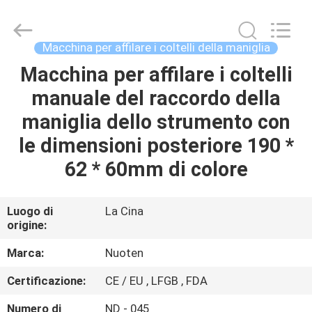
2026
Yuyao
Norton
Electric
Appliance
Macchina per affilare i coltelli della maniglia
Co.,
Ltd..
Macchina per affilare i coltelli
CASA.
All
Rights
Reserved.
manuale del raccordo della
PRODOTTI
maniglia dello strumento con
le dimensioni posteriore 190 *
VIDEO
62 * 60mm di colore
SU
Luogo di
La Cina
origine:
DI
NOI
Marca:
Nuoten
Certificazione:
CE / EU , LFGB , FDA
VISITA
Numero di
ND - 045