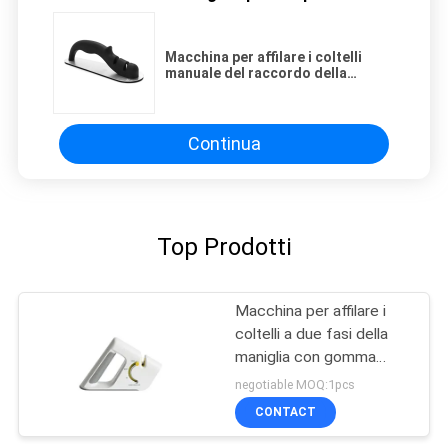
Macchina per affilare i coltelli
manuale del raccordo della
maniglia dello strumento con le
dimensioni posteriore 190 * 62 *
60mm di colore
Continua
Top Prodotti
Macchina per affilare i
coltelli a due fasi della
maniglia con gomma
antisdrucciolevole per il
negotiable MOQ:1pcs
coltello di tasca
CONTACT