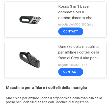
Rosso 3 in 1 base
gommata per il
combattimento che
scolpisce, raccordo della
negotiable MOQ:3000pcs
macchina per affilare i
CONTACT
coltelli della maniglia
Durezza della macchina
per affilare i coltelli della
fase di Grey 4 alta per i
coltelli asiatici ed europei
negotiable MOQ:1 pz
CONTACT
Macchina per affilare i coltelli della maniglia
Macchina per affilare i coltelli ergonomica della maniglia della
presa per i coltelli di tasca con l'acciaio di tungsteno