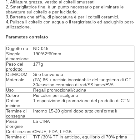
1.
Affilatura grezza, vestito ai coltelli smussati.
2.
Smerigliatrice fine, è un punto necessario per eliminare le
sbavature sul coltello e per lucidarlo.
3.
Barretta che affila, di placcatura è per i coltelli ceramici.
4.
Pulisca il coltello con acqua o il tergicristallo ed asciughilo post-
utilizzazione.
Parametes correlato
Oggetto no.
ND-045
Singola
190*62*60mm
dimensione
Peso del
177g
prodotto
OEM/ODM
Sì e benvenuto
Materiale
(PA) 66 + acciaio inossidabile del tungsteno di GF
30/cuscino ceramico di rod/SS base/EVA
Uso
Regali promozionali/cucina
Colore
Più colori per scelgono
Ordine
1 esposizione di promozione del prodotto di CTN
minimo
Termine di
Intorno 15-20 giorni dopo tutto
confermati
consegna
Pæse
La CINA
d'origine
Certificazione
CE/UE, FDA, LFGB
Termine di
T/T (30% TT in anticipo, equilibrio di 70% prima