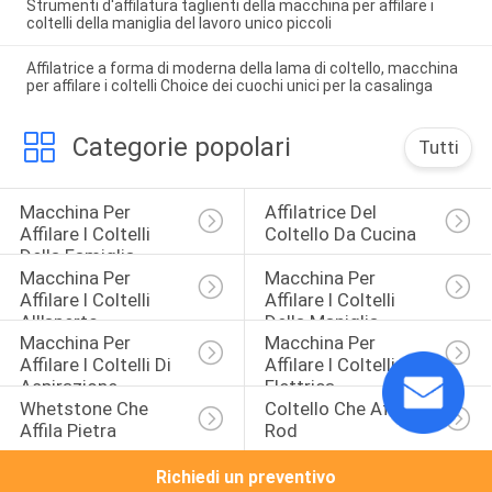
Strumenti d'affilatura taglienti della macchina per affilare i
coltelli della maniglia del lavoro unico piccoli
Affilatrice a forma di moderna della lama di coltello, macchina
per affilare i coltelli Choice dei cuochi unici per la casalinga
Categorie popolari
Tutti
Macchina Per 
Affilatrice Del 
Affilare I Coltelli 
Coltello Da Cucina
Della Famiglia
Macchina Per 
Macchina Per 
Affilare I Coltelli 
Affilare I Coltelli 
All'aperto
Della Maniglia
Macchina Per 
Macchina Per 
Affilare I Coltelli Di 
Affilare I Coltelli 
Aspirazione
Elettrica
Whetstone Che 
Coltello Che Affila 
Affila Pietra
Rod
Richiedi un preventivo