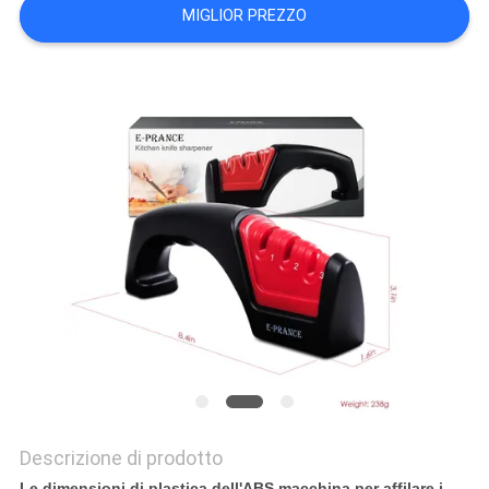
UN
MIGLIOR PREZZO
PREVENTIVO
MAPPA
DEL
SITO
PRIVACY
POLICY
Descrizione di prodotto
Le dimensioni di plastica dell'ABS macchina per affilare i