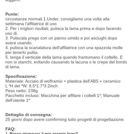
Punte:
circostanze normali 1.Under, consigliamo una volta alla
settimana l'affilatrice di uso.
2. Per i migliori risultati, pulisca la lama prima e dopo facendo
uso di.
3. Puliscala prego con un panno umido e poi asciughi dopo
avere usando.
4. pulisca la scanalatura dell'affilatrice con una spazzola molle
per tenerlo pulita.
5. tenga il verticale della lama quando frantumano il coltello. E
non si stanchi, evitando causando la lacuna o le crepe del bordo
di lama.
Specificazione:
Materiale: Acciaio di wolframio + plastica dell'ABS + ceramico
L *H del *W: 8.5*1.7*3.2inch
Peso netto: 238g
Pacchetto incluso: Macchina per affilare i coltelli 1*; Manuale
dell'utente 1*
Dettaglio di consegna:
25 giorni dopo avere comfirming tutto progetti di progettazione.
FAQ:
1.
Posso stampare il mio proprio logo?