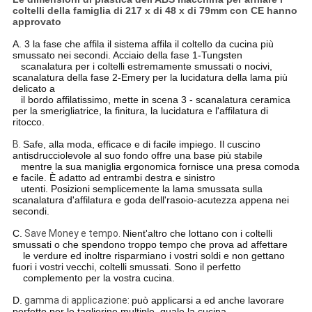
coltelli della famiglia di 217 x di 48 x di 79mm con CE hanno
approvato
A. 3 la fase che affila il sistema affila il coltello da cucina più
smussato nei secondi. Acciaio della fase 1-Tungsten
scanalatura per i coltelli estremamente smussati o nocivi,
scanalatura della fase 2-Emery per la lucidatura della lama più
delicato a
il bordo affilatissimo, mette in scena 3 - scanalatura ceramica
per la smerigliatrice, la finitura, la lucidatura e l'affilatura di
ritocco.
B.
Safe, alla moda, efficace e di facile impiego. Il cuscino
antisdrucciolevole al suo fondo offre una base più stabile
mentre la sua maniglia ergonomica fornisce una presa comoda
e facile. È adatto ad entrambi destra e sinistro
utenti. Posizioni semplicemente la lama smussata sulla
scanalatura d'affilatura e goda dell'rasoio-acutezza appena nei
secondi.
C.
Save Money e tempo.
Nient'altro che lottano con i coltelli
smussati o che spendono troppo tempo che prova ad affettare
le verdure ed inoltre risparmiano i vostri soldi e non gettano
fuori i vostri vecchi, coltelli smussati. Sono il perfetto
complemento per la vostra cucina.
D.
gamma di applicazione:
può applicarsi a ed anche lavorare
perfetto per le taglierine multiple, quale la cucina