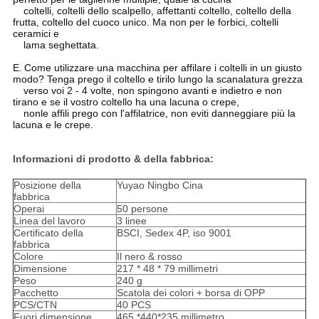
coltelli, coltelli dello scalpello, affettanti coltello, coltello della
frutta, coltello del cuoco unico. Ma non per le forbici, coltelli
ceramici e
lama seghettata.
E.
Come utilizzare una macchina per affilare i coltelli in un giusto
modo? Tenga prego il coltello e tirilo lungo la scanalatura grezza
verso voi 2 - 4 volte, non spingono avanti e indietro e non
tirano e se il vostro coltello ha una lacuna o crepe,
nonle affili prego con l'affilatrice, non eviti danneggiare più la
lacuna e le crepe.
Informazioni di prodotto & della fabbrica:
Posizione della
Yuyao Ningbo Cina
fabbrica
Operai
50 persone
Linea del lavoro
3 linee
Certificato della
BSCI, Sedex 4P, iso 9001
fabbrica
Colore
Il nero & rosso
Dimensione
217 * 48 * 79 millimetri
Peso
240 g
Pacchetto
Scatola dei colori + borsa di OPP
PCS/CTN
40 PCS
Fuori dimensione
465 *440*235 millimetro