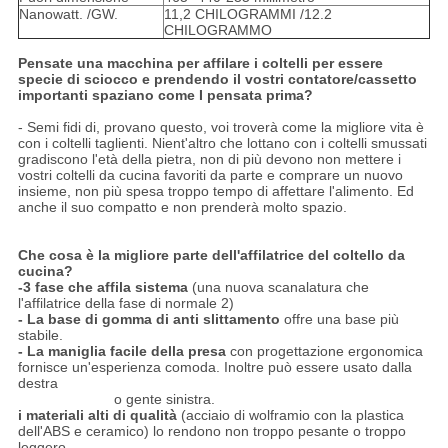
Nanowatt. /GW.
11,2 CHILOGRAMMI /12.2
CHILOGRAMMO
Pensate una macchina per affilare i coltelli per essere
specie di sciocco e prendendo il vostri contatore/cassetto
importanti spaziano come I pensata prima?
- Semi fidi di, provano questo, voi troverà come la migliore vita è
con i coltelli taglienti. Nient'altro che lottano con i coltelli smussati
gradiscono l'età della pietra, non di più devono non mettere i
vostri coltelli da cucina favoriti da parte e comprare un nuovo
insieme, non più spesa troppo tempo di affettare l'alimento. Ed
anche il suo compatto e non prenderà molto spazio.
Che cosa è la migliore parte dell'affilatrice del coltello da
cucina?
-3 fase che affila sistema
(una nuova scanalatura che
l'affilatrice della fase di normale 2)
- La base di gomma di anti slittamento
offre una base più
stabile.
- La maniglia facile della presa
con progettazione ergonomica
fornisce un'esperienza comoda. Inoltre può essere usato dalla
destra
o gente sinistra.
i materiali alti di qualità
(acciaio di wolframio con la plastica
dell'ABS e ceramico) lo rendono non troppo pesante o troppo
leggero.