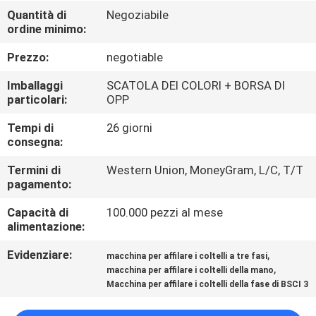
DELLA
Quantità di
Negoziabile
ordine minimo:
FABBRICA
Prezzo:
negotiable
CONTROLLO
Imballaggi
SCATOLA DEI COLORI + BORSA DI
DELLA
particolari:
OPP
QUALITÀ
Tempi di
26 giorni
consegna:
CONTATTACI
Termini di
Western Union, MoneyGram, L/C, T/T
pagamento:
Capacità di
100.000 pezzi al mese
NOTIZIE
alimentazione:
Evidenziare:
,
macchina per affilare i coltelli a tre fasi
CASI
,
macchina per affilare i coltelli della mano
Macchina per affilare i coltelli della fase di BSCI 3
CHIEDI