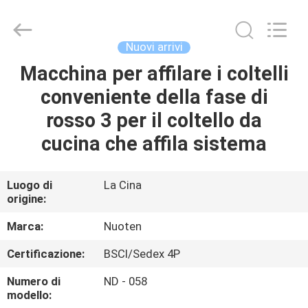
2026
Yuyao
Norton
Electric
Appliance
Nuovi arrivi
Co.,
Ltd..
Macchina per affilare i coltelli
CASA.
All
Rights
Reserved.
conveniente della fase di
PRODOTTI
rosso 3 per il coltello da
cucina che affila sistema
VIDEO
Luogo di
La Cina
origine:
SU
DI
Marca:
Nuoten
NOI
Certificazione:
BSCI/Sedex 4P
Numero di
ND - 058
VISITA
modello: