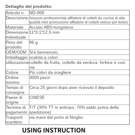
Dettaglio del prodotto:
Articolo n.
ND-008
Descrizione
Amazon professionista affilatore di coltelli da cucina di alta
qualità mini promozione affilatore di coltelli veloce per forbici
Materiale
Acciaio ABS+tungsteno
Dimensione
11*3,1*12,5 mm
individuale
Peso del
96 g
prodotto
OEM/ODM
Si'e benvenuto.
Imballaggio
scatola a colori
utilizzazione
coltello da frutta, coltello da verdura, forbice e così
via
Colore
Più colori da scegliere
Ordine
3000 pezzi
minimo
Tempo di
Circa 25 giorni dopo aver ricevuto il deposito
consegna
Paese di
CINESE
origine
Termine di
T/T (30% TT in anticipo, 70% saldo prima della
pagamento
spedizione)
Trasporti
via mare dal porto di Ningbo
marittimi