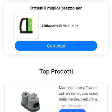
Ottieni il miglior prezzo per
Affilacoltelli da cucina
Continua
Top Prodotti
Macchina per affilare i
coltelli del cuoco unico
della cucina, carburo a
due fasi ed affilatrice
negotiable MOQ:1PC
ceramica