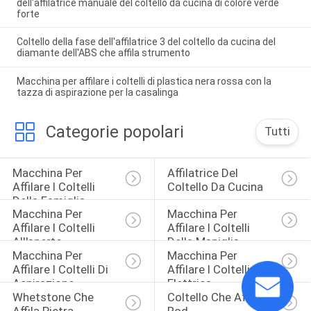
dell'affilatrice manuale del coltello da cucina di colore verde
forte
Coltello della fase dell'affilatrice 3 del coltello da cucina del
diamante dell'ABS che affila strumento
Macchina per affilare i coltelli di plastica nera rossa con la
tazza di aspirazione per la casalinga
Categorie popolari
Tutti
Macchina Per 
Affilatrice Del 
Affilare I Coltelli 
Coltello Da Cucina
Della Famiglia
Macchina Per 
Macchina Per 
Affilare I Coltelli 
Affilare I Coltelli 
All'aperto
Della Maniglia
Macchina Per 
Macchina Per 
Affilare I Coltelli Di 
Affilare I Coltelli 
Aspirazione
Elettrica
Whetstone Che 
Coltello Che Affila 
Affila Pietra
Rod