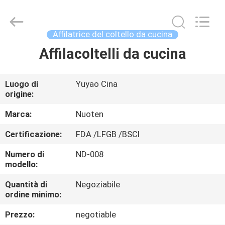
2026
Yuyao
Norton
Electric
Appliance
Affilatrice del coltello da cucina
Co.,
Ltd..
Affilacoltelli da cucina
CASA.
All
Rights
Reserved.
PRODOTTI
Luogo di
Yuyao Cina
origine:
VIDEO
Marca:
Nuoten
Certificazione:
FDA /LFGB /BSCI
SU
Numero di
ND-008
DI
modello:
NOI
Quantità di
Negoziabile
ordine minimo:
VISITA
Prezzo:
negotiable