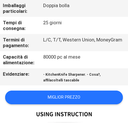
DELLA
Imballaggi
Doppia bolla
particolari:
FABBRICA
Tempi di
25 giorni
consegna:
CONTROLLO
Termini di
L/C, T/T, Western Union, MoneyGram
DELLA
pagamento:
QUALITÀ
Capacità di
80000 pc al mese
alimentazione:
CONTATTACI
Evidenziare:
,
- KitchenKnife Sharpener. - Cosa?
affilacoltelli tascabile
NOTIZIE
MIGLIOR PREZZO
CASI
CHIEDI