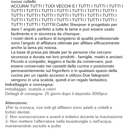
nuovo coltello.
ACCURAI TUTTI I TUOI VECCHI E I TUTTI I TUTTI I TUTTI I
TUTTI I TUTTI I TUTTI I TUTTI I TUTTI I TUTTI I TUTTI I
TUTTI I TUTTI I TUTTI I TUTTI I TUTTI I TUTTI I TUTTI I
TUTTI I TUTTI I TUTTI I TUTTI I TUTTI I TUTTI I TUTTI I
TUTTI I TUTTI I TUTTIIl CuliArt Sherpner è progettato per
dare l' angolo perfetto a tutte le lame e può essere usato
facilmente e in sicurezza da chiunque..
I nostri denti a carburo di tungsteno di qualità professionale
sono l'angolo di affilatura ottimale per affilare efficacemente
anche la lama più noiosa.
La base di presa più ideale per le persone che cercano
sicurezza e durata nei loro prodotti - famiglie, madri e anziani.
Piccolo e compatto, leggero e facile da conservare, può
essere conservato nei cassetti della cucina o posizionato
permanentemente sul frigorifero o in qualsiasi spazio della
cucina per un rapido accesso e utilizzo.Due falegnami
vengono in una scatola, quindi e'un regalo fantastico.
Imballaggio e consegna:
Imballaggio: scatola a colori
Dettagli di consegna: 25 giorni dopo il deposito-3000pcs
Attenzione:
1Per la cronaca, non tutti gli affilatori sono adatti a coltelli e
forbici dentati.
2. Non sovraccaricare e avanti e indietro durante la macinazione
3- Non mettere l'afferratore nella lavastoviglie o nell'acqua,
mantenendolo asciutto e pulito