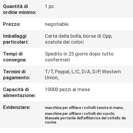
DELLA
Quantità di
1 pc
ordine minimo:
FABBRICA
Prezzo:
negotiable
CONTROLLO
Imballaggi
Carta della bolla, borse di Opp,
DELLA
particolari:
scatola dei colori
QUALITÀ
Tempi di
Spedito in 25 giorni dopo tutto
consegna:
confermati
CONTATTACI
Termini di
T/T, Paypal, L/C, D/A, D/P, Western
pagamento:
Union,
Capacità di
10000 pezzi al mese
NOTIZIE
alimentazione:
Evidenziare:
,
macchina per affilare i coltelli tenuta in mano
CASI
,
macchina per affilare i coltelli dei cuochi
Manuale portatile dell'affilatrice del coltello da
cucina
CHIEDI