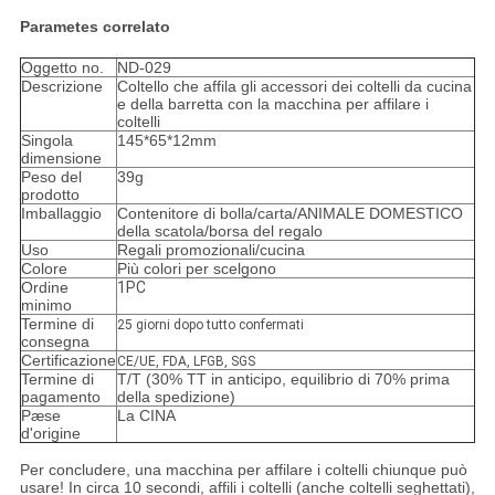
Parametes correlato
Oggetto no.
ND-029
Descrizione
Coltello che affila gli accessori dei coltelli da cucina
e della barretta con la macchina per affilare i
coltelli
Singola
145*65*12mm
dimensione
Peso del
39g
prodotto
Imballaggio
Contenitore di bolla/carta/ANIMALE DOMESTICO
della scatola/borsa del regalo
Uso
Regali promozionali/cucina
Colore
Più colori per scelgono
Ordine
1PC
minimo
Termine di
25 giorni dopo tutto confermati
consegna
Certificazione
CE/UE, FDA, LFGB, SGS
Termine di
T/T (30% TT in anticipo, equilibrio di 70% prima
pagamento
della spedizione)
Pæse
La CINA
d'origine
Per concludere, una macchina per affilare i coltelli chiunque può
usare! In circa 10 secondi, affili i coltelli (anche coltelli seghettati),