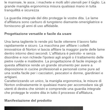
le mannaie, le asce, i machete e molti altri utensili per il taglio. La
grande maniglia ergonomica misura qualsiasi mano in tutta
tranquillità e sicurezza
La guardia integrale del dito protegge le vostre dita. Le lame
d'affilatura sono carburo di tungsteno diamante-smerigliatrice e
forniscono gli anni di uso affidabile.
Progettazione versatile e facile da usare
Una lama tagliente lo rende più facile ottenere il lavoro fatto
rapidamente e sicuro. La macchina per affilare i coltelli
innovatrice di Norton vi lascia affilare la maggior parte delle lame
dentro intorno dieci secondi. L'affilatura è petrolio- e senza
disordine e non richiede l'ipotesi agli angoli o il trattamento delle
pietre ruvide e maldestre. La progettazione di facile impiego di
questa affilatrice rende un grande strumento per avere a
disposizione in cucine professionali e personali come pure ad
una scelta facile per i cacciatori, pescatori e donne, giardinieri e
artigiani.
Caratterizzando un unico, la maniglia ergonomica, le misure di
Norton ordinatamente in qualsiasi mano per accomodare sia gli
utenti di destra che sinistri e comprende una guardia integrale
che protegge le vostre dita in tutto il processo d'affilatura.
Manifestazione del prodotto