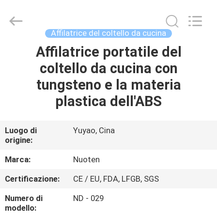
2026
Yuyao
Norton
Electric
Appliance
Affilatrice del coltello da cucina
Co.,
Ltd..
Affilatrice portatile del
CASA.
All
Rights
Reserved.
coltello da cucina con
PRODOTTI
tungsteno e la materia
plastica dell'ABS
VIDEO
Luogo di
Yuyao, Cina
origine:
SU
DI
Marca:
Nuoten
NOI
Certificazione:
CE / EU, FDA, LFGB, SGS
Numero di
ND - 029
VISITA
modello: