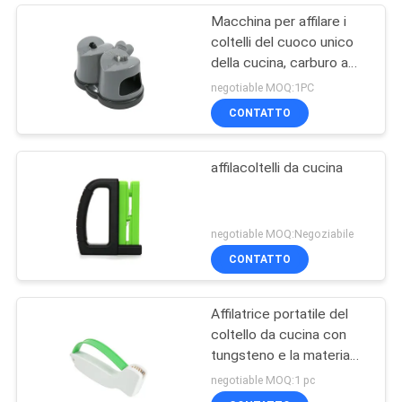
Macchina per affilare i
coltelli del cuoco unico
della cucina, carburo a
due fasi ed affilatrice
negotiable MOQ:1PC
ceramica
CONTATTO
affilacoltelli da cucina
negotiable MOQ:Negoziabile
CONTATTO
Affilatrice portatile del
coltello da cucina con
tungsteno e la materia
plastica dell'ABS
negotiable MOQ:1 pc