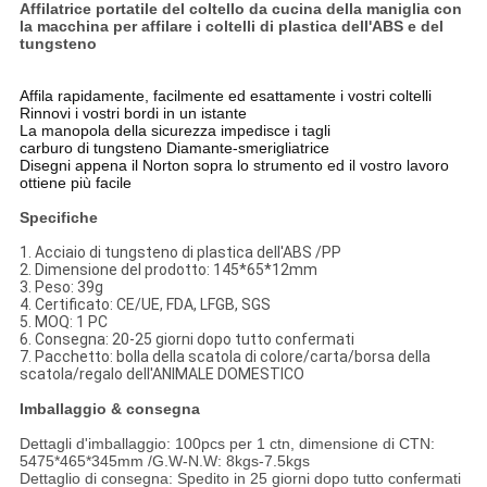
Affilatrice portatile del coltello da cucina della maniglia con
la macchina per affilare i coltelli di plastica dell'ABS e del
tungsteno
Affila rapidamente, facilmente ed esattamente i vostri coltelli
Rinnovi i vostri bordi in un istante
La manopola della sicurezza impedisce i tagli
carburo di tungsteno Diamante-smerigliatrice
Disegni appena il Norton sopra lo strumento ed il vostro lavoro
ottiene più facile
Specifiche
1.
Acciaio di tungsteno di plastica dell'ABS /PP
2.
Dimensione del prodotto: 145*65*12mm
3.
Peso: 39g
4.
Certificato:
CE/UE, FDA, LFGB, SGS
5.
MOQ: 1 PC
6.
Consegna: 20-25 giorni dopo tutto
confermati
7.
Pacchetto: bolla della scatola di colore/carta/borsa della
scatola/regalo dell'ANIMALE DOMESTICO
Imballaggio & consegna
Dettagli d'imballaggio: 100pcs per 1 ctn, dimensione di CTN:
5475*465*345mm /G.W-N.W: 8kgs-7.5kgs
Dettaglio di consegna: Spedito in 25 giorni dopo tutto confermati