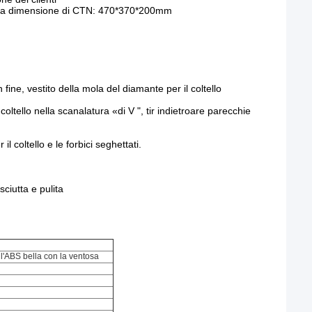
n, la dimensione di CTN: 470*370*200mm
ine, vestito della mola del diamante per il coltello
coltello nella scanalatura «di V ", tir indietroare parecchie
l coltello e le forbici seghettati.
sciutta e pulita
ell'ABS bella con la ventosa