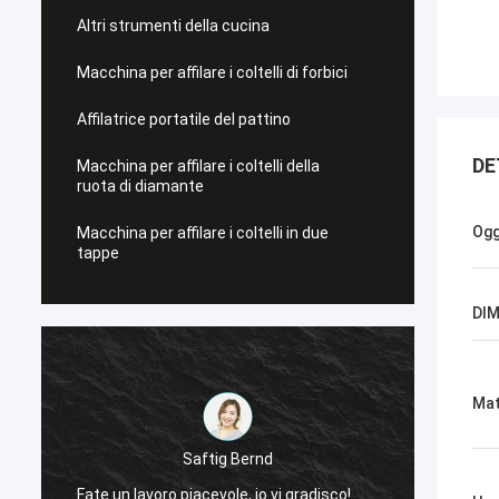
Altri strumenti della cucina
Macchina per affilare i coltelli di forbici
Affilatrice portatile del pattino
DE
Macchina per affilare i coltelli della
ruota di diamante
Ogg
Macchina per affilare i coltelli in due
tappe
DI
Mat
Scilla di Chris
Saftig Bernd
Ora, soltanto Norton, nessun 
o piacevole, io vi gradisco!