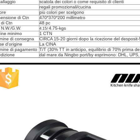
allaggio
scatola dei colori o come requisito di clienti
regali promozionali/cucina
ore
più colori per scelgono
ensione di Ctn
470*370*200 millimetro
 di Ctn
48 pc
 N.W./G.W.
4.75-kgs
4.15/
ine minimo
1 CTN
mine di consegna
CIRCA 15-20 giorni dopo la ricezione del desposit
e d'origine
La CINA
mine di pagamento
T/T (30% TT in anticipo, equilibrio di 70% prima de
dizione
dal mare da Ningbo port/by esprimono: DHL, UPS,