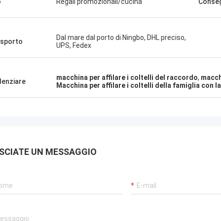
o
Regali promozionali/cucina
Conse
Dal mare dal porto di Ningbo, DHL preciso,
sporto
UPS, Fedex
macchina per affilare i coltelli del raccordo
,
macchi
denziare
Macchina per affilare i coltelli della famiglia con 
SCIATE UN MESSAGGIO