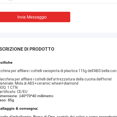
Invia Messaggio
SCRIZIONE DI PRODOTTO
cifiche
hina per affilare i coltelli variopinta di plastica 115g dell'ABS bella co
acchina per affilare i coltelli dell'attrezzatura della cucina dell'hotel
Materiale: Mola di ABS+ceramic wheel+diamond
MOQ: 1 CTN
Certificato: CE/EU
imensione: 140*70*40 millimetro
eso: 85g
allaggio & consegna:
taglio d'imballaggio: Borsa di Opp, scatola dei colori o come progettazio