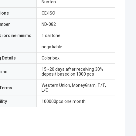
Nuoten
zione
CE/ISO
umber
ND-082
di ordine minimo
1 cartone
negotiable
 Details
Color box
15~20 days after receiving 30%
Time
deposit based on 1000 pcs
Western Union, MoneyGram, T/T,
Terms
L/C
lity
100000pcs one month