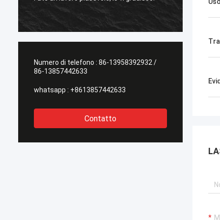
Us
l'altro fornitore!
Tra
Numero di telefono :
86-13958392932 /
86-13857442633
Evi
whatsapp :
+8613857442633
Contatto
LA