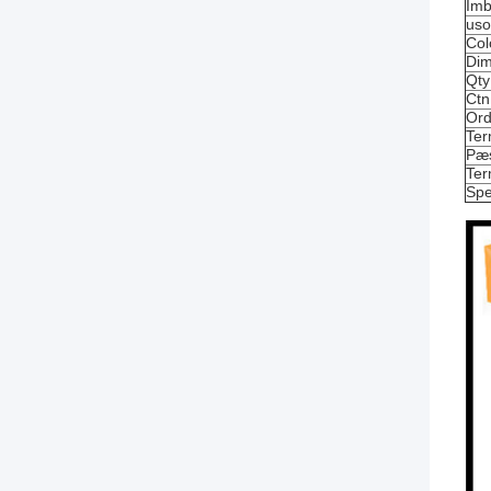
Imb
uso
Col
Dim
Qty
Ctn
Ord
Ter
Pæs
Ter
Spe