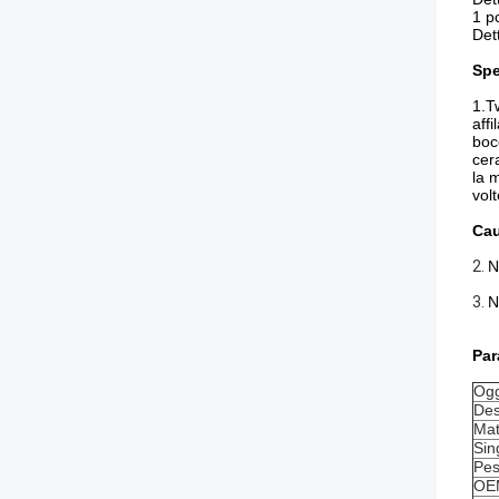
1 p
Det
Spe
1.T
affi
boc
cer
la m
volt
Cau
2.
N
3.
N
Par
Ogg
Des
Mat
Sin
Pes
OE