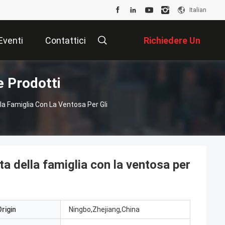
Italian
Eventi
Contattici
Richiedere Un
e Prodotti
Preventivo
ella Famiglia Con La Ventosa Per Gli
nta della famiglia con la ventosa per
rigin
Ningbo,Zhejiang,China