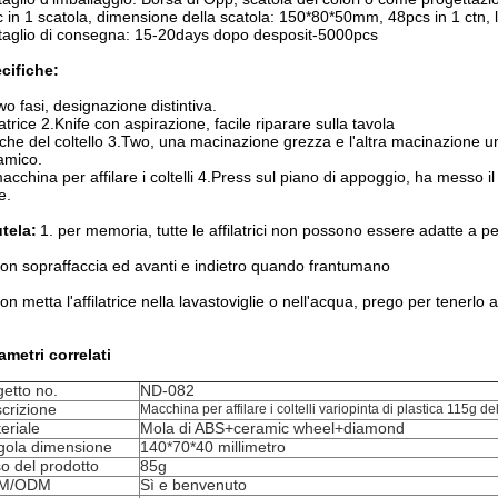
c in 1 scatola, dimensione della scatola: 150*80*50mm, 48pcs in 1 ct
taglio di consegna: 15-20days dopo desposit-5000pcs
cifiche:
wo fasi, designazione distintiva.
latrice 2.Knife con aspirazione, facile riparare sulla tavola
che del coltello 3.Two, una macinazione grezza e l'altra macinazione un f
amico.
acchina per affilare i coltelli 4.Press sul piano di appoggio, ha messo il 
e.
tela:
1. per memoria, tutte le affilatrici non possono essere adatte a per i
on sopraffaccia ed avanti e indietro quando frantumano
on metta l'affilatrice nella lavastoviglie o nell'acqua, prego per tenerlo a
ametri correlati
etto no.
ND-082
crizione
Macchina per affilare i coltelli variopinta di plastica 115g d
eriale
Mola di ABS+ceramic wheel+diamond
gola dimensione
140*70*40 millimetro
o del prodotto
85g
M/ODM
Sì e benvenuto