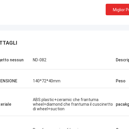
Miglior 
TTAGLI
etto nessun
ND-082
Descri
MENSIONE
140*72*40mm
Peso
ABS plastic+ceramic che frantuma
eriale
wheel+diamond che frantuma il cuscinetto
pacak
di wheel+suction
bisogno