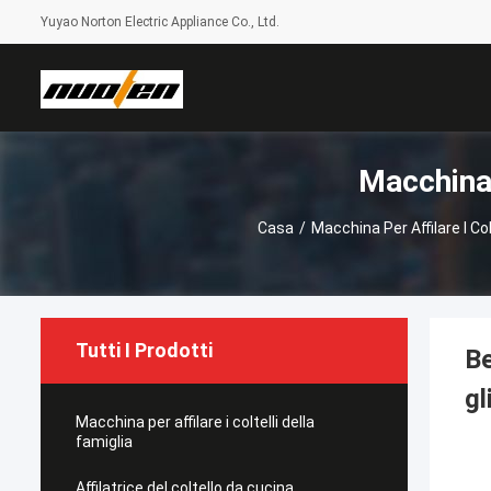
Yuyao Norton Electric Appliance Co., Ltd.
Macchina 
Casa
/
Macchina Per Affilare I Col
Tutti I Prodotti
Be
gl
Macchina per affilare i coltelli della
famiglia
Affilatrice del coltello da cucina