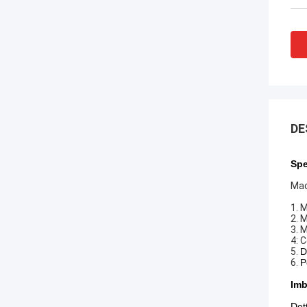
DE
Spe
Macc
1. M
2. 
3. 
4: 
5.
D
6.
P
Imb
Det