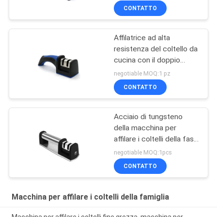
del carburo di tungsteno
CONTATTO
Affilatrice ad alta
resistenza del coltello da
cucina con il doppio
sistema premio
negotiable MOQ:1 pz
regolabile
CONTATTO
Acciaio di tungsteno
della macchina per
affilare i coltelli della fase
del manuale 2 e Cermaic
negotiable MOQ:1pcs
che affilano Rohi
CONTATTO
Macchina per affilare i coltelli della famiglia