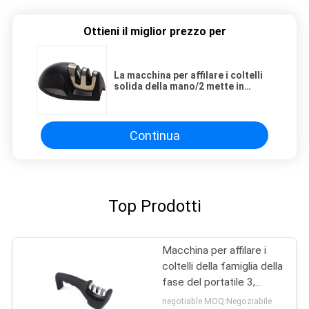
Ottieni il miglior prezzo per
La macchina per affilare i coltelli
solida della mano/2 mette in
scena la macchina per affilare i
coltelli con ad alta resistenza
Continua
Top Prodotti
Macchina per affilare i
coltelli della famiglia della
fase del portatile 3,
affilatrice tenuta in mano
negotiable MOQ:Negoziabile