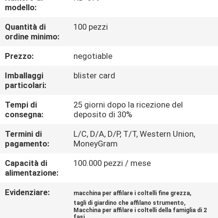
DELLA
modello:
FABBRICA
Quantità di
100 pezzi
ordine minimo:
CONTROLLO
Prezzo:
negotiable
DELLA
Imballaggi
blister card
QUALITÀ
particolari:
Tempi di
25 giorni dopo la ricezione del
consegna:
deposito di 30%
CONTATTACI
Termini di
L/C, D/A, D/P, T/T, Western Union,
pagamento:
MoneyGram
NOTIZIE
Capacità di
100.000 pezzi / mese
alimentazione:
CASI
Evidenziare:
,
macchina per affilare i coltelli fine grezza
,
tagli di giardino che affilano strumento
CHIEDI
Macchina per affilare i coltelli della famiglia di 2
fasi