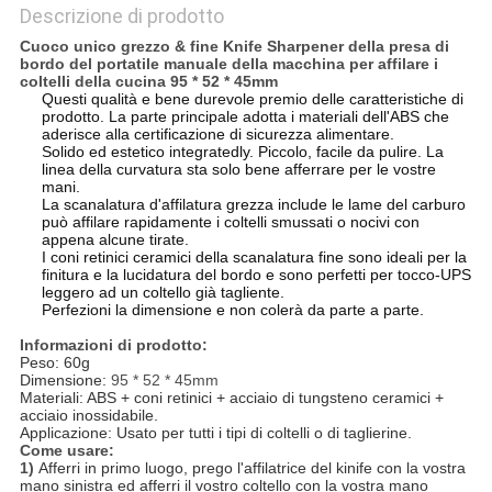
Descrizione di prodotto
Cuoco unico grezzo & fine Knife Sharpener della presa di
bordo del portatile manuale della macchina per affilare i
coltelli della cucina 95 * 52 * 45mm
Questi qualità e bene durevole premio delle caratteristiche di
prodotto. La parte principale adotta i materiali dell'ABS che
aderisce alla certificazione di sicurezza alimentare.
Solido ed estetico integratedly. Piccolo, facile da pulire. La
linea della curvatura sta solo bene afferrare per le vostre
mani.
La scanalatura d'affilatura grezza include le lame del carburo
può affilare rapidamente i coltelli smussati o nocivi con
appena alcune tirate.
I coni retinici ceramici della scanalatura fine sono ideali per la
finitura e la lucidatura del bordo e sono perfetti per tocco-UPS
leggero ad un coltello già tagliente.
Perfezioni la dimensione e non colerà da parte a parte.
Informazioni di prodotto:
Peso: 60g
Dimensione:
95 * 52 * 45mm
Materiali: ABS + coni retinici + acciaio di tungsteno ceramici +
acciaio inossidabile.
Applicazione: Usato per tutti i tipi di coltelli o di taglierine.
Come usare:
1)
Afferri in primo luogo, prego l'affilatrice del kinife con la vostra
mano sinistra ed afferri il vostro coltello con la vostra mano