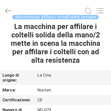
2026
Yuyao
Norton
Electric
Appliance
Macchina per affilare i coltelli della famiglia
Co.,
Ltd..
La macchina per affilare i
CASA.
All
Rights
Reserved.
coltelli solida della mano/2
PRODOTTI
mette in scena la macchina
per affilare i coltelli con ad
VIDEO
alta resistenza
SU
Luogo di
La Cina
origine:
DI
NOI
Marca:
Nuoten
Certificazione:
CE
VISITA
Numero di
ND-079