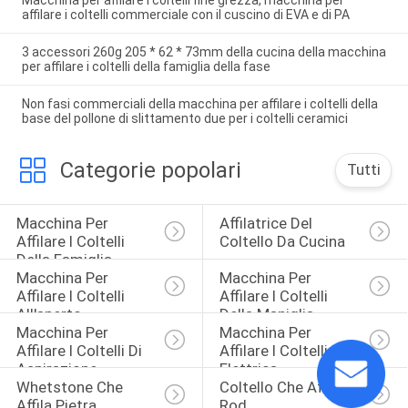
Macchina per affilare i coltelli fine grezza, macchina per
affilare i coltelli commerciale con il cuscino di EVA e di PA
3 accessori 260g 205 * 62 * 73mm della cucina della macchina
per affilare i coltelli della famiglia della fase
Non fasi commerciali della macchina per affilare i coltelli della
base del pollone di slittamento due per i coltelli ceramici
Categorie popolari
Tutti
Macchina Per 
Affilatrice Del 
Affilare I Coltelli 
Coltello Da Cucina
Della Famiglia
Macchina Per 
Macchina Per 
Affilare I Coltelli 
Affilare I Coltelli 
All'aperto
Della Maniglia
Macchina Per 
Macchina Per 
Affilare I Coltelli Di 
Affilare I Coltelli 
Aspirazione
Elettrica
Whetstone Che 
Coltello Che Affila 
Affila Pietra
Rod