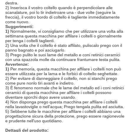
destra.
2) Inserisca il vostro coltello quando è perpendicolare alle
scanalature, poi lo tir indietroare una - due volte (seguire la
freccia), il vostro bordo di coltello è tagliente immediatamente
come nuovo.
Suggerimenti:
1)
Normalmente, vi consigliamo che per utilizzare una volta alla
settimana questa macchina per affilare i coltelli o giornalmente
per tenga i coltelli taglienti.
2) Una volta che il coltello è stato affilato, puliscalo prego con il
panno bagnato e poi asciugarlo.
3) Prego pulito le suoi lame del metallo e coni retinici ceramici
con una spazzola molle da continuare frantumare testa pulita.
Avvertenze:
1)
Per memoria, questa macchina per affilare i coltelli non può
essere utilizzata per la lama e le forbici di coltello seghettate.
2) Per evitare di danneggiare il coltello, non si stanchi prego
come pure nonlo tiri avanti e indietro.
3) È fenomeno normale che le lame del metallo ed i coni retinici
ceramici di questa macchina per affilare i coltelli possono
diventare sporchi dopo avere usando.
4) Non disponga prego questa macchina per affilare i coltelli
nella lavastoviglie o nell'acqua; Prego tengala pulita ed asciutta.
5) Sebbene tutte le macchine per affilare i coltelli abbiano una
progettazione sicura della protezione, prego essere ragionevole
e prudente nell'uso quotidiano.
Dettagli del prodotto: