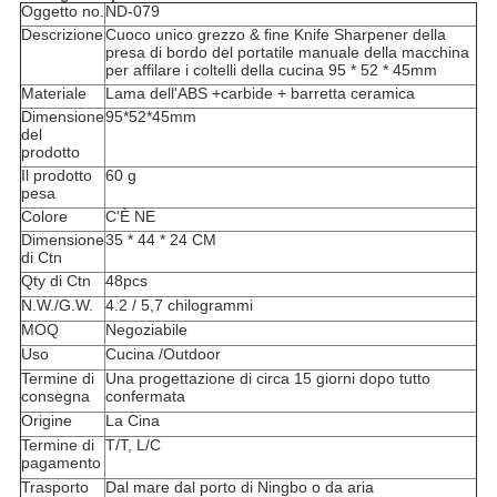
Oggetto no.
ND-079
Descrizione
Cuoco unico grezzo & fine Knife Sharpener della
presa di bordo del portatile manuale della macchina
per affilare i coltelli della cucina 95 * 52 * 45mm
Materiale
Lama dell'ABS +carbide + barretta ceramica
Dimensione
95*52*45mm
del
prodotto
Il prodotto
60 g
pesa
Colore
C'È NE
Dimensione
35 * 44 * 24 CM
di Ctn
Qty di Ctn
48pcs
N.W./G.W.
4.2 / 5,7 chilogrammi
MOQ
Negoziabile
Uso
Cucina /Outdoor
Termine di
Una progettazione di circa 15 giorni dopo tutto
consegna
confermata
Origine
La Cina
Termine di
T/T, L/C
pagamento
Trasporto
Dal mare dal porto di Ningbo o da aria