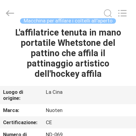
2026
Yuyao
Norton
Electric
Appliance
Macchina per affilare i coltelli all'aperto
Co.,
Ltd..
L'affilatrice tenuta in mano
CASA.
All
Rights
Reserved.
portatile Whetstone del
PRODOTTI
pattino che affila il
pattinaggio artistico
VIDEO
dell'hockey affila
SU
Luogo di
La Cina
origine:
DI
NOI
Marca:
Nuoten
Certificazione:
CE
VISITA
Numero di
ND-069