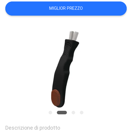
UN
MIGLIOR PREZZO
PREVENTIVO
MAPPA
DEL
SITO
PRIVACY
POLICY
Descrizione di prodotto