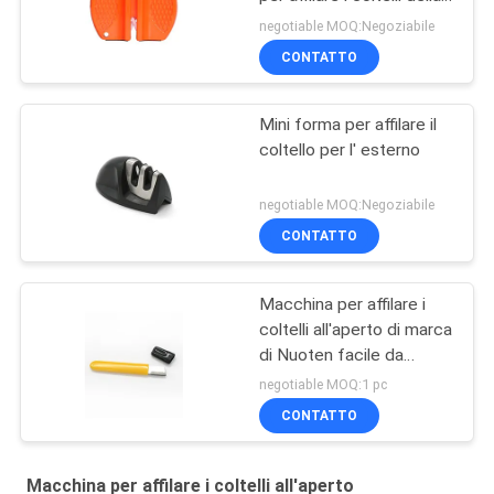
fase della plastica 2 con
negotiable MOQ:Negoziabile
asciutto e pulito
CONTATTO
Mini forma per affilare il
coltello per l' esterno
negotiable MOQ:Negoziabile
CONTATTO
Macchina per affilare i
coltelli all'aperto di marca
di Nuoten facile da
prendere con piccola
negotiable MOQ:1 pc
dimensione
CONTATTO
105*12*5MM
Macchina per affilare i coltelli all'aperto