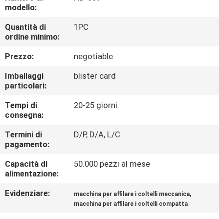
DELLA
modello:
FABBRICA
Quantità di
1PC
ordine minimo:
CONTROLLO
Prezzo:
negotiable
DELLA
Imballaggi
blister card
QUALITÀ
particolari:
Tempi di
20-25 giorni
consegna:
CONTATTACI
Termini di
D/P, D/A, L/C
pagamento:
NOTIZIE
Capacità di
50.000 pezzi al mese
alimentazione:
CASI
Evidenziare:
,
macchina per affilare i coltelli meccanica
macchina per affilare i coltelli compatta
CHIEDI