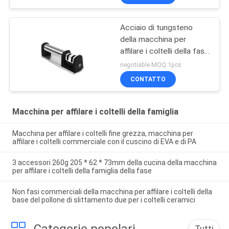
Acciaio di tungsteno
della macchina per
affilare i coltelli della fase
del manuale 2 e Cermaic
negotiable MOQ:1pcs
che affilano Rohi
CONTATTO
Macchina per affilare i coltelli della famiglia
Macchina per affilare i coltelli fine grezza, macchina per
affilare i coltelli commerciale con il cuscino di EVA e di PA
3 accessori 260g 205 * 62 * 73mm della cucina della macchina
per affilare i coltelli della famiglia della fase
Non fasi commerciali della macchina per affilare i coltelli della
base del pollone di slittamento due per i coltelli ceramici
Categorie popolari
Tutti