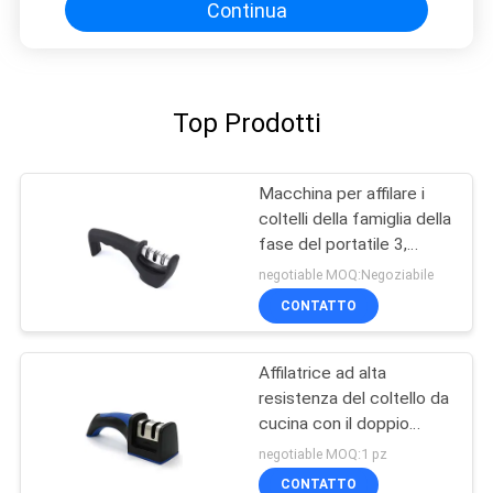
Continua
Top Prodotti
Macchina per affilare i
coltelli della famiglia della
fase del portatile 3,
affilatrice tenuta in mano
negotiable MOQ:Negoziabile
del carburo di tungsteno
CONTATTO
Affilatrice ad alta
resistenza del coltello da
cucina con il doppio
sistema premio
negotiable MOQ:1 pz
regolabile
CONTATTO