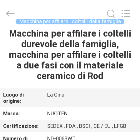
2026
Yuyao
Norton
Electric
Appliance
Macchina per affilare i coltelli della famiglia
Co.,
Ltd..
Macchina per affilare i coltelli
CASA.
All
Rights
Reserved.
durevole della famiglia,
PRODOTTI
macchina per affilare i coltelli
a due fasi con il materiale
VIDEO
ceramico di Rod
SU
Luogo di
La Cina
origine:
DI
NOI
Marca:
NUOTEN
Certificazione:
SEDEX , FDA , BSCI , CE / EU , LFGB
VISITA
Numero di
ND-006BWT