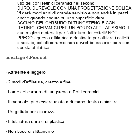
uso dei coni retinici ceramici nei secondi!
DURO, DUREVOLE CON UNA PROGETTAZIONE SOLIDA.
Vi darà molti anni di grande servizio e non andrà in pezzi
anche quando caduto su una superficie dura.
ACCIAIO DEL CARBURO DI TUNGSTENO E CONI
RETINICI CERAMICI PER UN BORDO AFFILATISSIMO. I
due migliori materiali per l'affilatura dei coltelli! NOTI
PREGO - questa affilatrice è destinata per affilare i coltelli
d'acciaio, coltelli ceramici non dovrebbe essere usata con
questa affilatrice.
advatage 4.Product
-
Attraente e leggero
-
2 modi d'affilatura, grezzo e fine
-
Lame del carburo di tungsteno e Rohi ceramici
-
Il manuale, può essere usato o di mano destra o sinistra
-
Progettato per sicurezza
-
Intelaiatura dura e di plastica
-
Non base di slittamento