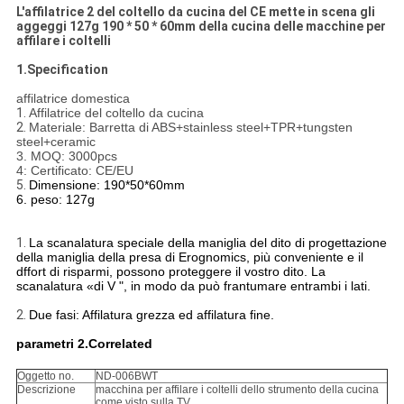
L'affilatrice 2 del coltello da cucina del CE mette in scena gli
aggeggi 127g 190 * 50 * 60mm della cucina delle macchine per
affilare i coltelli
1.Specification
affilatrice domestica
1.
Affilatrice del coltello da cucina
2.
Materiale: Barretta di ABS+stainless steel+TPR+tungsten
steel+ceramic
3. MOQ: 3000pcs
4: Certificato: CE/EU
5.
Dimensione: 190*50*60mm
6. peso: 127g
1.
La scanalatura speciale della maniglia del dito di progettazione
della maniglia della presa di Erognomics, più conveniente e il
dffort di risparmi, possono proteggere il vostro dito. La
scanalatura «di V ", in modo da può frantumare entrambi i lati.
2.
Due fasi: Affilatura grezza ed affilatura fine.
parametri 2.Correlated
Oggetto no.
ND-006BWT
Descrizione
macchina per affilare i coltelli dello strumento della cucina
come visto sulla TV