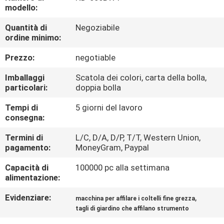
DELLA
modello:
FABBRICA
Quantità di
Negoziabile
ordine minimo:
CONTROLLO
Prezzo:
negotiable
DELLA
Imballaggi
Scatola dei colori, carta della bolla,
QUALITÀ
particolari:
doppia bolla
Tempi di
5 giorni del lavoro
consegna:
CONTATTACI
Termini di
L/C, D/A, D/P, T/T, Western Union,
pagamento:
MoneyGram, Paypal
NOTIZIE
Capacità di
100000 pc alla settimana
alimentazione:
CASI
Evidenziare:
,
macchina per affilare i coltelli fine grezza
tagli di giardino che affilano strumento
CHIEDI