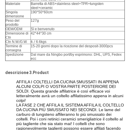
Materiale
Barretta di ABS+stainless steel+TPR+tungsten
steel+ceramic
Singola
190*50*60cm
dimensione
Peso del
127g
prodotto
OEM/ODM
Sì e benvenuto
Dimensione di
42*44*30 cm
Ctn
Ctn N.W./G.W.
6 /
6.6kgs
Termine di
15-20 giorni dopo la ricezione del desposit-3000pcs
consegna
Spedizione
Dal mare da Ningbo port/by esprimono: DHL, UPS, Fedex
ecc
descrizione 3.Product
AFFILA I COLTELLI DA CUCINA SMUSSATI IN APPENA
ALCUNI COLPI O VOSTRA PARTE POSTERIORE DEI
SOLDI. Questa grande affilatrice è così efficace voi
letteralmente avrà un coltello affilatissimo appena in alcuni
colpi!
LA FASE 2 CHE AFFILA IL SISTEMA AFFILA IL COLTELLO
DA CUCINA PIÙ SMUSSATO NEI SECONDI. Le lame del
carburo di tungsteno affileranno lo più smussato dei
coltelli. Poi i coni retinici ceramici smerigliatrice il coltello al
più tagliente che sia stato mai! I coltelli che sono
ragionevolmente taglienti possono essere affilati facendo