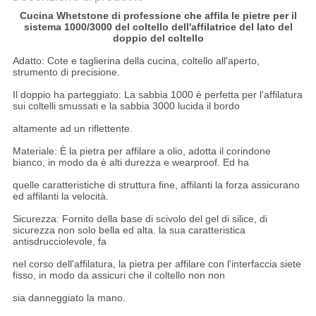
Cucina Whetstone di professione che affila le pietre per il
sistema 1000/3000 del coltello dell'affilatrice del lato del
doppio del coltello
Adatto: Cote e taglierina della cucina, coltello all'aperto,
strumento di precisione.
Il doppio ha parteggiato: La sabbia 1000 è perfetta per l'affilatura
sui coltelli smussati e la sabbia 3000 lucida il bordo
altamente ad un riflettente.
Materiale: È la pietra per affilare a olio, adotta il corindone
bianco, in modo da è alti durezza e wearproof. Ed ha
quelle caratteristiche di struttura fine, affilanti la forza assicurano
ed affilanti la velocità.
Sicurezza: Fornito della base di scivolo del gel di silice, di
sicurezza non solo bella ed alta. la sua caratteristica
antisdrucciolevole, fa
nel corso dell'affilatura, la pietra per affilare con l'interfaccia siete
fisso, in modo da assicuri che il coltello non non
sia danneggiato la mano.