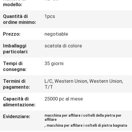
DELLA
modello:
FABBRICA
Quantità di
1pcs
ordine minimo:
CONTROLLO
Prezzo:
negotiable
DELLA
Imballaggi
scatola di colore
QUALITÀ
particolari:
Tempi di
35 giorni
consegna:
CONTATTACI
Termini di
L/C, Western Union, Western Union,
pagamento:
T/T
NOTIZIE
Capacità di
25000 pc al mese
alimentazione:
CASI
Evidenziare:
macchina per affilare i coltelli della pietra per
affilare
,
macchina per affilare i coltelli di pietra bagnata
CHIEDI