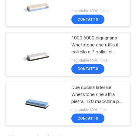
negotiable MOQ:1 ctn
CONTATTO
1000 6000 digrignano
Whetstone che affila il
coltello a 7 pollici di
pietra di Waterstone del
negotiable MOQ:1pcs
corindone
CONTATTO
Due cucina laterale
Whetstone che affila
pietra, 120 macchina per
affilare i coltelli di pietra
negotiable MOQ:1 pc
di 80 sabbie
CONTATTO