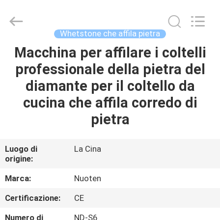
2026
Yuyao
Norton
Electric
Appliance
Whetstone che affila pietra
Co.,
Ltd..
Macchina per affilare i coltelli
CASA.
All
Rights
Reserved.
professionale della pietra del
PRODOTTI
diamante per il coltello da
cucina che affila corredo di
VIDEO
pietra
SU
Luogo di
La Cina
origine:
DI
NOI
Marca:
Nuoten
Certificazione:
CE
VISITA
Numero di
ND-S6