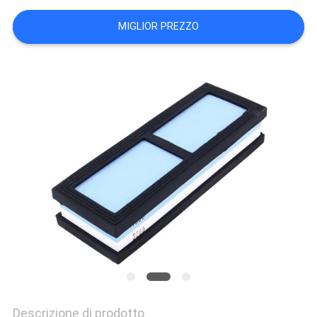
UN
MIGLIOR PREZZO
PREVENTIVO
MAPPA
DEL
SITO
PRIVACY
POLICY
Descrizione di prodotto