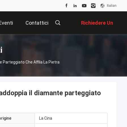
Italian
Eventi
Contattici
Richiedere Un
Preventivo
i
 Parteggiato Che Affila La Pietra
 raddoppia il diamante parteggiato
origine
La Cina