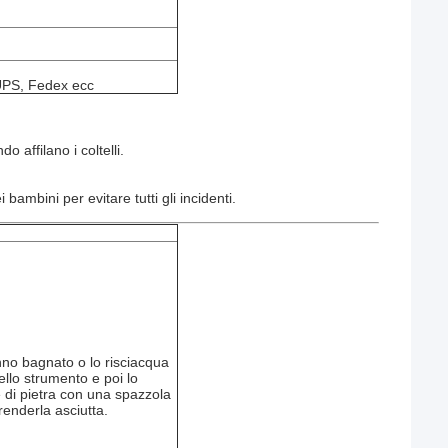
UPS, Fedex ecc
o affilano i coltelli.
i bambini per evitare tutti gli incidenti.
anno bagnato o lo risciacqua
ello strumento e poi lo
e di pietra con una spazzola
renderla asciutta.