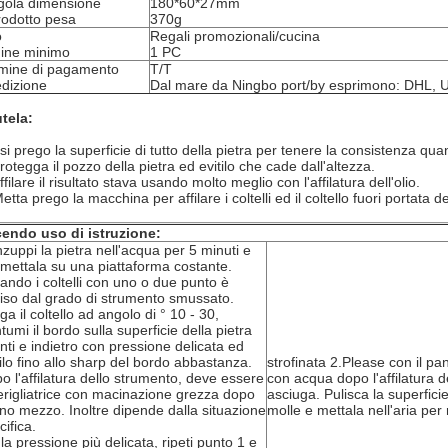
gola dimensione
180*60*27mm
prodotto pesa
370g
o
Regali promozionali/cucina
ine minimo
1 PC
mine di pagamento
T/T
dizione
Dal mare da Ningbo port/by esprimono: DHL, 
tela:
si prego la superficie di tutto della pietra per tenere la consistenza quand
rotegga il pozzo della pietra ed evitilo che cade dall'altezza.
ffilare il risultato stava usando molto meglio con l'affilatura dell'olio.
etta prego la macchina per affilare i coltelli ed il coltello fuori portata de
endo uso di istruzione:
nzuppi la pietra nell'acqua per 5 minuti e
 mettala su una piattaforma costante.
ilando i coltelli con uno o due punto è
iso dal grado di strumento smussato.
ga il coltello ad angolo di ° 10 - 30,
ntumi il bordo sulla superficie della pietra
nti e indietro con pressione delicata ed
ililo fino allo sharp del bordo abbastanza.
strofinata 2.Please con il p
o l'affilatura dello strumento, deve essere
con acqua dopo l'affilatura d
rigliatrice con macinazione grezza dopo
asciuga. Pulisca la superfici
nno mezzo. Inoltre dipende dalla situazione
molle e mettala nell'aria per 
cifica.
 la pressione più delicata, ripeti punto 1 e