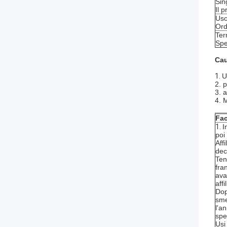
Sin
Il 
Us
Ord
Ter
Spe
Cau
1.
U
2. p
3. a
4. M
Fac
1.
I
poi
Aff
dec
Ten
fra
ava
aff
Dop
sme
l'a
spe
Usi