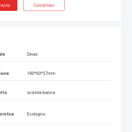
Prezzo
Contattaci
ale
Dinas
ione
180*60*27mm
etto
scatola bianca
eristica
Ecologico