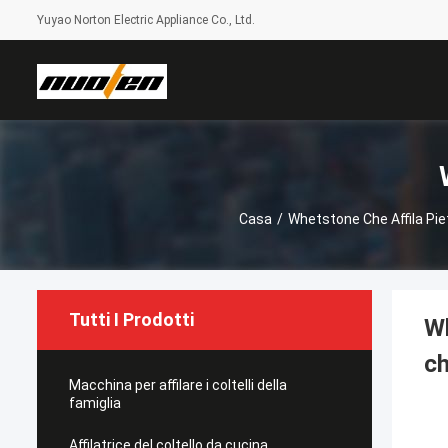
Yuyao Norton Electric Appliance Co., Ltd.
Casa
/
Whetstone Che Affila Pie
Tutti I Prodotti
Wh
ch
Macchina per affilare i coltelli della
famiglia
Affilatrice del coltello da cucina