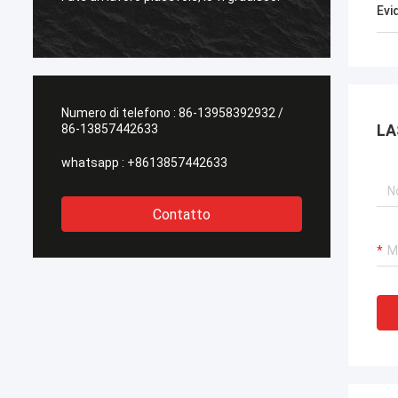
l'altro 
Evi
Numero di telefono :
86-13958392932 /
LA
86-13857442633
whatsapp :
+8613857442633
Contatto