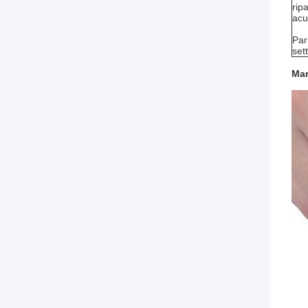
rip
acu
Par
set
Man