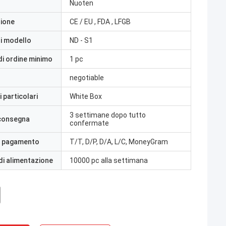
Nuoten
zione
CE / EU , FDA , LFGB
i modello
ND - S1
di ordine minimo
1 pc
negotiable
 particolari
White Box
3 settimane dopo tutto
 consegna
confermate
i pagamento
T/T, D/P, D/A, L/C, MoneyGram
di alimentazione
10000 pc alla settimana