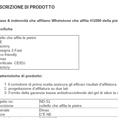
SCRIZIONE DI PRODOTTO
ase & indennità che affilano Whetstone che affila #/1000 della pietra
cifiche
ello che affila le pietre
CE
actory
segna 3.Fast
co-friendly
inas
erificate: CE/EU
actory
atteristiche di prodotto:
1.
Il corindone di prima scelta assicura gli efficaci risultati d'affilatura.
2.
progettazione d'affilatura su due lati.
3.
Fornito della garanzia bassa antisdrucciolevole del gel di silice la 
etto no.
ND-S1
crizione
coltello che affila le pietre
eriale
Dinas
ore
C'È NE