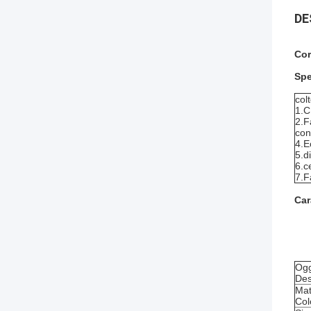
DE
Cor
Spe
colt
1.
2.F
con
4.E
5.d
6.c
7.F
Car
Ogg
Des
Mat
Col