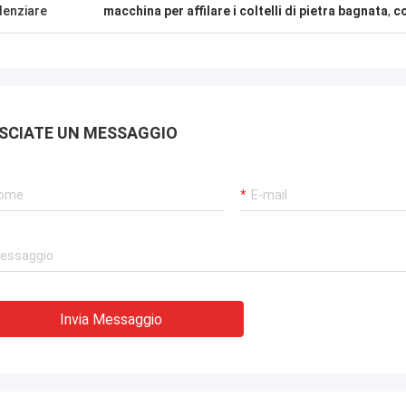
fornitore!
denziare
macchina per affilare i coltelli di pietra bagnata
,
co
SCIATE UN MESSAGGIO
Invia Messaggio