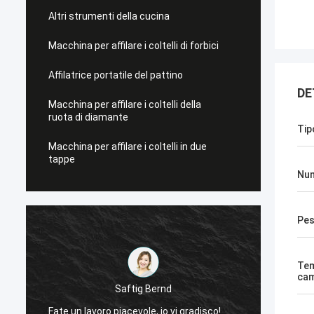
Altri strumenti della cucina
Macchina per affilare i coltelli di forbici
Affilatrice portatile del pattino
DE
Macchina per affilare i coltelli della
ruota di diamante
Tip
Macchina per affilare i coltelli in due
tappe
Num
Pe
Tem
cam
Saftig Bernd
Ora, s
Fate un lavoro piacevole, io vi gradisco!