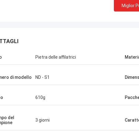
Miglior 
TTAGLI
o
Pietra delle affilatrici
Materi
ero di modello
ND - S1
Dimens
so
610g
Pacch
po del
3 giorni
Caratt
pione
Scilla di Chris
oltanto Norton, nessun bisogno