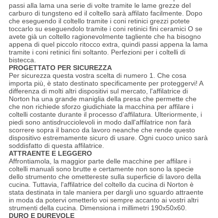
passi alla lama una serie di volte tramite le lame grezze del
carburo di tungsteno ed il coltello sarà affilato facilmente. Dopo
che eseguendo il coltello tramite i coni retinici grezzi potete
toccarlo su eseguendolo tramite i coni retinici fini ceramici O se
avete già un coltello ragionevolmente tagliente che ha bisogno
appena di quel piccolo ritocco extra, quindi passi appena la lama
tramite i coni retinici fini soltanto. Perfezioni per i coltelli di
bistecca.
PROGETTATO PER SICUREZZA
Per sicurezza questa vostra scelta di numero 1. Che cosa
importa più, è stato destinato specificamente per proteggervi! A
differenza di molti altri dispositivi sul mercato, l'affilatrice di
Norton ha una grande maniglia della presa che permette che
che non richiede sforzo giudichiate la macchina per affilare i
coltelli costante durante il processo d'affilatura. Ulteriormente, i
piedi sono antisdrucciolevoli in modo dall'affilatrice non farà
scorrere sopra il banco da lavoro neanche che rende questo
dispositivo estremamente sicuro di usare. Ogni cuoco unico sarà
soddisfatto di questa affilatrice.
ATTRAENTE E LEGGERO
Affrontiamola, la maggior parte delle macchine per affilare i
coltelli manuali sono brutte e certamente non sono la specie
dello strumento che omettereste sulla superficie di lavoro della
cucina. Tuttavia, l'affilatrice del coltello da cucina di Norton è
stata destinata in tale maniera per dargli uno sguardo attraente
in moda da potervi ometterlo voi sempre accanto ai vostri altri
strumenti della cucina. Dimensiona i millimetri 190x50x60.
DURO E DUREVOLE