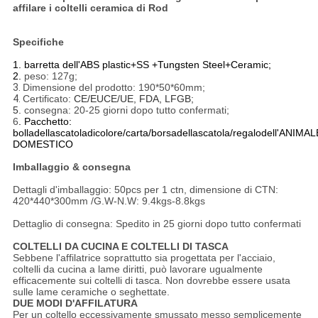
affilare i coltelli ceramica di Rod
Specifiche
1. barretta dell'ABS plastic+SS +Tungsten Steel+Ceramic;
2.
peso: 127g;
3.
Dimensione del prodotto: 190*50*60mm;
4.
Certificato:
CE/EUCE/UE, FDA, LFGB;
5.
consegna: 20-25 giorni dopo tutto confermati;
6
. Pacchetto:
bolladellascatoladicolore/carta/borsadellascatola/regalodell'ANIMAL
DOMESTICO
Imballaggio & consegna
Dettagli d'imballaggio: 50pcs per 1 ctn, dimensione di CTN:
420*440*300mm /G.W-N.W: 9.4kgs-8.8kgs
Dettaglio di consegna: Spedito in 25 giorni dopo tutto confermati
COLTELLI DA CUCINA E COLTELLI DI TASCA
Sebbene l'affilatrice soprattutto sia progettata per l'acciaio,
coltelli da cucina a lame diritti, può lavorare ugualmente
efficacemente sui coltelli di tasca. Non dovrebbe essere usata
sulle lame ceramiche o seghettate.
DUE MODI D'AFFILATURA
Per un coltello eccessivamente smussato messo semplicemente