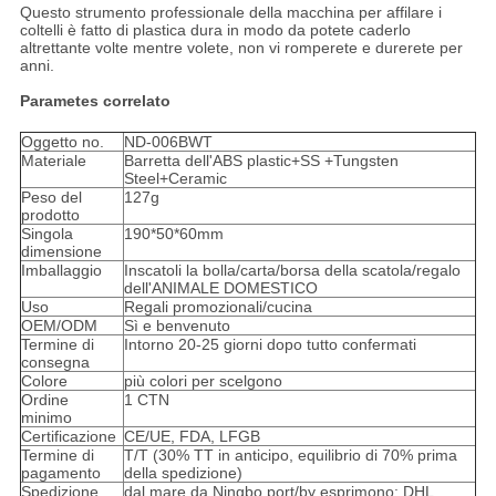
Questo strumento professionale della macchina per affilare i
coltelli è fatto di plastica dura in modo da potete caderlo
altrettante volte mentre volete, non vi romperete e durerete per
anni.
Parametes correlato
Oggetto no.
ND-006BWT
Materiale
Barretta dell'ABS plastic+SS +Tungsten
Steel+Ceramic
Peso del
127g
prodotto
Singola
190*50*60mm
dimensione
Imballaggio
Inscatoli la bolla/carta/borsa della scatola/regalo
dell'ANIMALE DOMESTICO
Uso
Regali promozionali/cucina
OEM/ODM
Sì e benvenuto
Termine di
Intorno 20-25 giorni dopo tutto confermati
consegna
Colore
più colori per scelgono
Ordine
1 CTN
minimo
Certificazione
CE/UE, FDA, LFGB
Termine di
T/T (30% TT in anticipo, equilibrio di 70% prima
pagamento
della spedizione)
Spedizione
dal mare da Ningbo port/by esprimono: DHL,