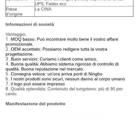
UPS, Fedex ecc
Pæse
La CINA
d'origine
Informazioni di società
Vantaggio:
1 .
MOQ basso: Può incontrare molto bene il vostro affare
promozionale.
2 .
OEM accettato: Possiamo redigere tutta la vostra
progettazione.
3 .
Buon servizio: Curiamo i clienti come amico.
4 .
Buona qualità: Abbiamo sistema rigoroso di controllo di
qualità. Buona reputazione nel mercato.
5 .
Consegna veloce: un'ora arriva portt di Ningbo
6 .
I nostri prodotti sono sicuri, nessun danno al corpo umano
7 .
il logo può essere impresso
8 .
Qualità splendida: Contenuto del tungsteno: più di 90 per
cento.
Manifestazione del prodotto