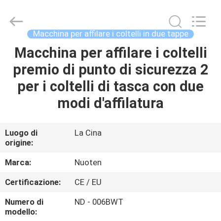
2026
Yuyao
Norton
Electric
Appliance
Macchina per affilare i coltelli in due tappe
Co.,
Ltd..
Macchina per affilare i coltelli
CASA.
All
Rights
Reserved.
premio di punto di sicurezza 2
PRODOTTI
per i coltelli di tasca con due
modi d'affilatura
VIDEO
Luogo di
La Cina
origine:
SU
DI
Marca:
Nuoten
NOI
Certificazione:
CE / EU
Numero di
ND - 006BWT
VISITA
modello: