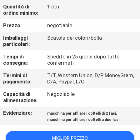
DELLA
Quantità di
1 ctn
ordine minimo:
FABBRICA
Prezzo:
negotiable
CONTROLLO
Imballaggi
Scatola dei colori/bolla
DELLA
particolari:
QUALITÀ
Tempi di
Spedito in 25 giorni dopo tutto
consegna:
confermati
CONTATTACI
Termini di
T/T, Western Union, D/P, MoneyGram,
pagamento:
D/A, Paypal, L/C
Capacità di
Negoziabile
NOTIZIE
alimentazione:
Evidenziare:
,
macchina per affilare i coltelli di 2 fasi
CASI
macchina per affilare i coltelli a due fasi
CHIEDI
MIGLIOR PREZZO