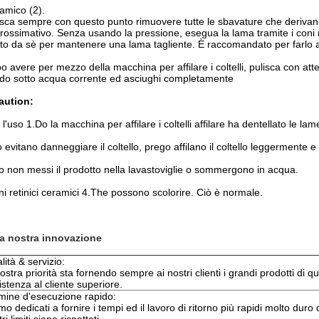
amico (2).
isca sempre con questo punto rimuovere tutte le sbavature che derivano 
rossimativo. Senza usando la pressione, esegua la lama tramite i coni r
to da sè per mantenere una lama tagliente. È raccomandato per farlo 
o avere per mezzo della macchina per affilare i coltelli, pulisca con att
do sotto acqua corrente ed asciughi completamente
aution:
l'uso 1.Do la macchina per affilare i coltelli affilare ha dentellato le lame
 evitano danneggiare il coltello, prego affilano il coltello leggermente e
o non messi il prodotto nella lavastoviglie o sommergono in acqua.
oni retinici ceramici 4.The possono scolorire. Ciò è normale.
a nostra innovazione
lità & servizio:
nostra priorità sta fornendo sempre ai nostri clienti i grandi prodotti di qu
istenza al cliente superiore.
mine d'esecuzione rapido:
mo dedicati a fornire i tempi ed il lavoro di ritorno più rapidi molto duro d