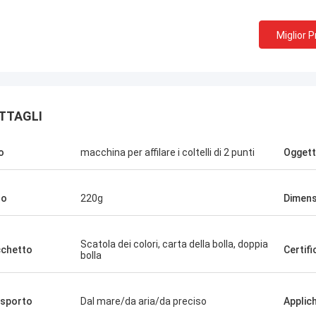
Miglior 
TTAGLI
o
macchina per affilare i coltelli di 2 punti
Oggett
so
220g
Dimens
Scatola dei colori, carta della bolla, doppia
chetto
Certif
bolla
sporto
Dal mare/da aria/da preciso
Applich
gno