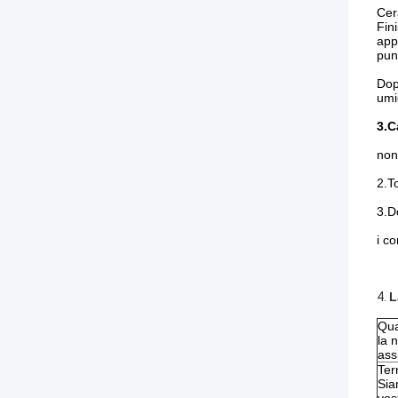
Cer
Fin
app
pun
Dop
umi
3.C
non 
2.To
3.D
i c
4.
L
Qua
la 
ass
Ter
Sia