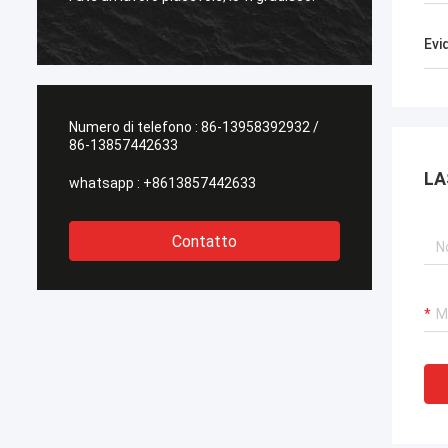
l'altro fornitore!
Evi
Numero di telefono :
86-13958392932 /
86-13857442633
LA
whatsapp :
+8613857442633
Contatto