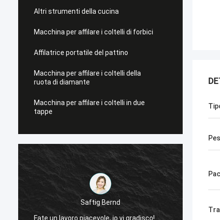
Altri strumenti della cucina
Macchina per affilare i coltelli di forbici
Affilatrice portatile del pattino
Macchina per affilare i coltelli della
DE
ruota di diamante
Macchina per affilare i coltelli in due
Tip
tappe
Pe
Pac
Scilla di Chris
aftig Bernd
Tra
Ora, soltanto Norton, nessun biso
acevole, io vi gradisco!