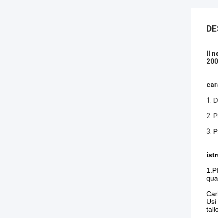
DE
Il 
20
car
1.
D
2.
P
3.
P
ist
1.P
qua
Car
Usi
tal