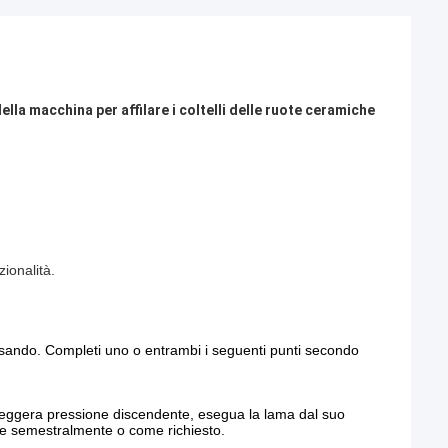
della macchina per affilare i coltelli delle ruote ceramiche
zionalità.
o usando. Completi uno o entrambi i seguenti punti secondo
i leggera pressione discendente, esegua la lama dal suo
 che semestralmente o come richiesto.