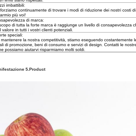
ri limiti siano rispettati.
zi imbattibili:
sforziamo continuamente di trovare i modi di riduzione dei nostri costi d
parmio più voi!
sapevolezza di marca:
scopo di tutta la forte marca è raggiunge un livello di consapevolezza ch
l valore in tutti i vostri clienti potenziali.
erte speciali:
 mantenere la nostra competitività, stiamo eseguendo costantemente le o
ali di promozione, beni di consumo e servizi di design. Contatti le nost
e possiamo aiutarvi risparmiamo molti soldi.
ifestazione 5.Product