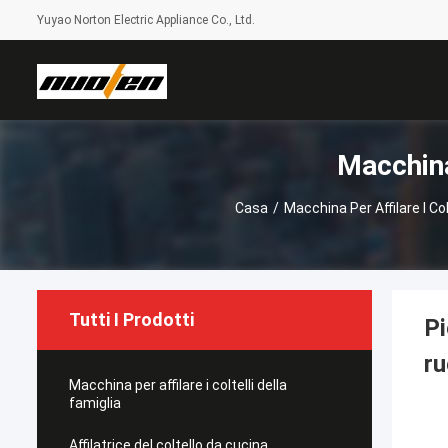
Yuyao Norton Electric Appliance Co., Ltd.
Macchina
Casa
/
Macchina Per Affilare I Co
Tutti I Prodotti
Pi
ru
Macchina per affilare i coltelli della
famiglia
Affilatrice del coltello da cucina