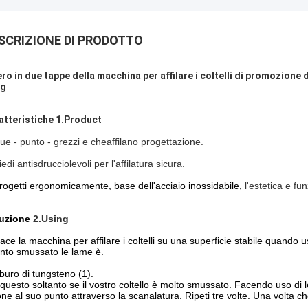
SCRIZIONE DI PRODOTTO
nero in due tappe della macchina per affilare i coltelli di promozione 
0g
atteristiche 1.Product
ue - punto - grezzi e cheaffilano progettazione.
iedi antisdrucciolevoli per l'affilatura sicura.
rogetti ergonomicamente, base dell'acciaio inossidabile,
l'estetica e fun
ruzione
2.Using
lace la macchina per affilare i coltelli su una superficie stabile quand
nto smussato le lame è.
buro di tungsteno (1).
 questo soltanto se il vostro coltello è molto smussato. Facendo uso d
lone al suo punto attraverso la scanalatura. Ripeti tre volte. Una volta