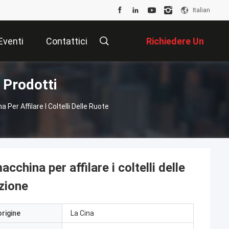
Italian
Eventi
Contattici
Richiedere Un
 Prodotti
Preventivo
 Per Affilare I Coltelli Delle Ruote
cchina per affilare i coltelli delle
ozione
origine
La Cina