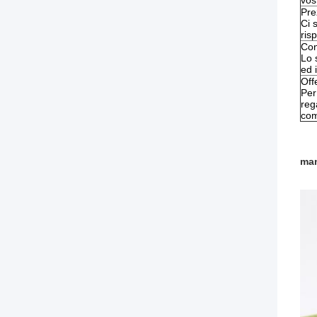
vost
Prez
Ci 
ris
Con
Lo 
ed i
Off
Per
reg
com
man