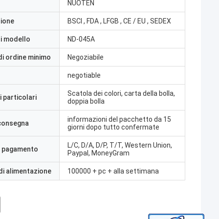
NUOTEN
zione
BSCI , FDA , LFGB , CE / EU , SEDEX
i modello
ND-045A
di ordine minimo
Negoziabile
negotiable
Scatola dei colori, carta della bolla,
 particolari
doppia bolla
informazioni del pacchetto da 15
 consegna
giorni dopo tutto confermate
L/C, D/A, D/P, T/T, Western Union,
i pagamento
Paypal, MoneyGram
di alimentazione
100000 + pc + alla settimana