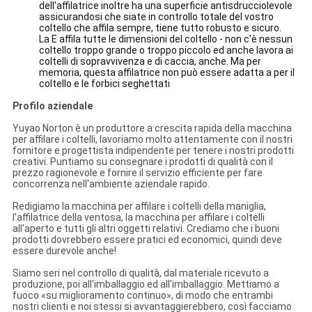
dell'affilatrice inoltre ha una superficie antisdrucciolevole
assicurandosi che siate in controllo totale del vostro
coltello che affila sempre, tiene tutto robusto e sicuro.
La E affila tutte le dimensioni del coltello - non c'è nessun
coltello troppo grande o troppo piccolo ed anche lavora ai
coltelli di sopravvivenza e di caccia, anche. Ma per
memoria, questa affilatrice non può essere adatta a per il
coltello e le forbici seghettati
Profilo aziendale
Yuyao Norton è un produttore a crescita rapida della macchina
per affilare i coltelli, lavoriamo molto attentamente con il nostri
fornitore e progettista indipendente per tenere i nostri prodotti
creativi. Puntiamo su consegnare i prodotti di qualità con il
prezzo ragionevole e fornire il servizio efficiente per fare
concorrenza nell'ambiente aziendale rapido.
Redigiamo la macchina per affilare i coltelli della maniglia,
l'affilatrice della ventosa, la macchina per affilare i coltelli
all'aperto e tutti gli altri oggetti relativi. Crediamo che i buoni
prodotti dovrebbero essere pratici ed economici, quindi deve
essere durevole anche!
Siamo seri nel controllo di qualità, dal materiale ricevuto a
produzione, poi all'imballaggio ed all'imballaggio. Mettiamo a
fuoco «su miglioramento continuo», di modo che entrambi
nostri clienti e noi stessi si avvantaggierebbero, così facciamo