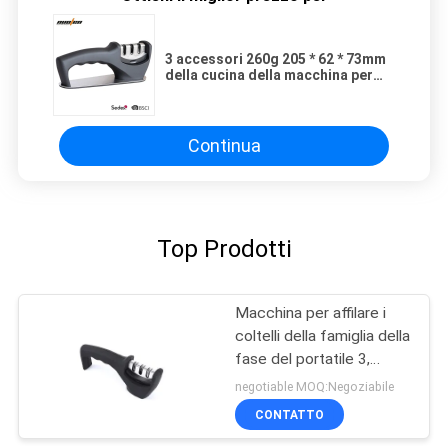
3 accessori 260g 205 * 62 * 73mm
della cucina della macchina per
affilare i coltelli della famiglia
delle fasi
Continua
Top Prodotti
Macchina per affilare i
coltelli della famiglia della
fase del portatile 3,
affilatrice tenuta in mano
negotiable MOQ:Negoziabile
del carburo di tungsteno
CONTATTO