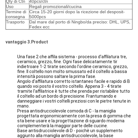
Qty di Ctn
40pcs/ctn
Uso
Regali promozionali/cucina
Termine di
Circa 15-20 giorni dopo la ricezione del desposit-
consegna
5000pcs
Trasporto
Dal mare dal porto di Ningbo/da preciso: DHL, UPS,
Fedex ecc
vantaggio 3.Product
Una fase 2 che affila sistema - processo d'affilatura tre,
ceramico, grezzo, fine. Ogni fase delicatamente tir
indietroare 1-2 tirate secondo l'ordine ceramico, grezzo,
fine. Il coltello non molto smussato ed il coltello a bassa
intensità possono saltare la prima fase.
Angolo d'affilatura corretto istantaneo facile e rapido di B
quando voi posto il vostro coltello. Appena 3 - 4 tirate
tramite l'affilatrice è tutte che prenda per ristabilire tutto
il coltello ad un bordo di precisione. Frantumando e
danneggiare i vostri coltelli preziosi con le pietre tenute in
mano.
Presa antisdrucciolevole comoda di C - la maniglia
progettata ergonomicamente con la presa di gomma che
sta bene usare e la progettazione di sguardo moderna
complementerà la maggior parte delle cucine.
Base antisdrucciolevole di D - poichè un supplemento
aggiunto alla maniglia antisdrucciolevole, la base