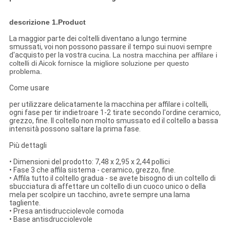
descrizione 1.Product
La maggior parte dei coltelli diventano a lungo termine
smussati, voi non possono passare il tempo sui nuovi sempre
d'acquisto per la vostra
cucina
.
La nostra macchina per affilare i
coltelli di Aicok fornisce la migliore soluzione per questo
problema.
Come usare
per utilizzare delicatamente la macchina per affilare i coltelli,
ogni fase per tir indietroare 1-2 tirate secondo l'ordine ceramico,
grezzo, fine. Il coltello non molto smussato ed il coltello a bassa
intensità possono saltare la prima fase.
Più dettagli
• Dimensioni del prodotto: 7,48 x 2,95 x 2,44 pollici
• Fase 3 che affila sistema - ceramico, grezzo, fine.
• Affila tutto il coltello gradua - se avete bisogno di un coltello di
sbucciatura di affettare un coltello di un cuoco unico o della
mela per scolpire un tacchino, avrete sempre una lama
tagliente.
• Presa antisdrucciolevole comoda
• Base antisdrucciolevole