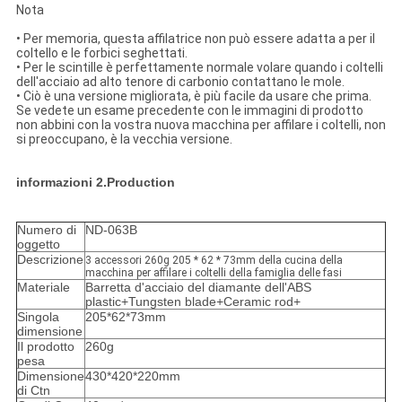
Nota
• Per memoria, questa affilatrice non può essere adatta a per il
coltello e le forbici seghettati.
• Per le scintille è perfettamente normale volare quando i coltelli
dell'acciaio ad alto tenore di carbonio contattano le mole.
• Ciò è una versione migliorata, è più facile da usare che prima.
Se vedete un esame precedente con le immagini di prodotto
non abbini con la vostra nuova macchina per affilare i coltelli, non
si preoccupano, è la vecchia versione.
informazioni 2.Production
Numero di
ND-063B
oggetto
Descrizione
3 accessori 260g 205 * 62 * 73mm della cucina della
macchina per affilare i coltelli della famiglia delle fasi
Materiale
Barretta d'acciaio del diamante dell'ABS
plastic+Tungsten blade+Ceramic rod+
Singola
205*62*73mm
dimensione
Il prodotto
260g
pesa
Dimensione
430*420*220mm
di Ctn