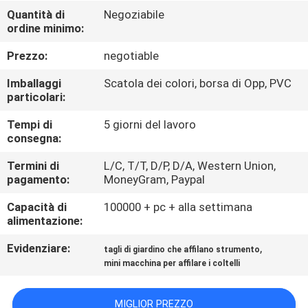
DELLA
Quantità di
Negoziabile
ordine minimo:
FABBRICA
Prezzo:
negotiable
CONTROLLO
Imballaggi
Scatola dei colori, borsa di Opp, PVC
DELLA
particolari:
QUALITÀ
Tempi di
5 giorni del lavoro
consegna:
CONTATTACI
Termini di
L/C, T/T, D/P, D/A, Western Union,
pagamento:
MoneyGram, Paypal
Capacità di
100000 + pc + alla settimana
NOTIZIE
alimentazione:
Evidenziare:
,
tagli di giardino che affilano strumento
CASI
mini macchina per affilare i coltelli
CHIEDI
MIGLIOR PREZZO