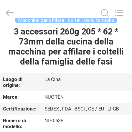
2026
Yuyao
Norton
Electric
Appliance
Macchina per affilare i coltelli della famiglia
Co.,
Ltd..
3 accessori 260g 205 * 62 *
CASA.
All
Rights
Reserved.
73mm della cucina della
PRODOTTI
macchina per affilare i coltelli
della famiglia delle fasi
VIDEO
Luogo di
La Cina
origine:
SU
DI
Marca:
NUOTEN
NOI
Certificazione:
SEDEX , FDA , BSCI , CE / EU , LFGB
Numero di
ND-063B
VISITA
modello: