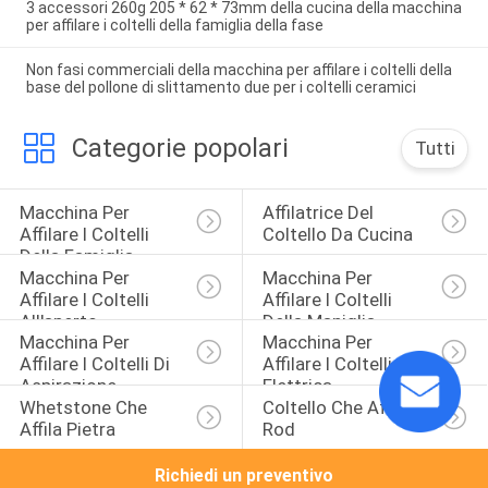
3 accessori 260g 205 * 62 * 73mm della cucina della macchina
per affilare i coltelli della famiglia della fase
Non fasi commerciali della macchina per affilare i coltelli della
base del pollone di slittamento due per i coltelli ceramici
Categorie popolari
Tutti
Macchina Per 
Affilatrice Del 
Affilare I Coltelli 
Coltello Da Cucina
Della Famiglia
Macchina Per 
Macchina Per 
Affilare I Coltelli 
Affilare I Coltelli 
All'aperto
Della Maniglia
Macchina Per 
Macchina Per 
Affilare I Coltelli Di 
Affilare I Coltelli 
Aspirazione
Elettrica
Whetstone Che 
Coltello Che Affila 
Affila Pietra
Rod
Richiedi un preventivo