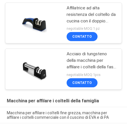
Affilatrice ad alta
resistenza del coltello da
cucina con il doppio
sistema premio
negotiable MOQ:1 pz
regolabile
CONTATTO
Acciaio di tungsteno
della macchina per
affilare i coltelli della fase
del manuale 2 e Cermaic
negotiable MOQ:1pcs
che affilano Rohi
CONTATTO
Macchina per affilare i coltelli della famiglia
Macchina per affilare i coltelli fine grezza, macchina per
affilare i coltelli commerciale con il cuscino di EVA e di PA