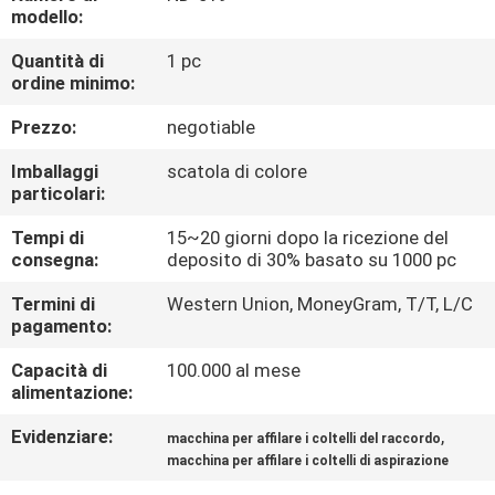
DELLA
modello:
FABBRICA
Quantità di
1 pc
ordine minimo:
CONTROLLO
Prezzo:
negotiable
DELLA
Imballaggi
scatola di colore
QUALITÀ
particolari:
Tempi di
15~20 giorni dopo la ricezione del
consegna:
deposito di 30% basato su 1000 pc
CONTATTACI
Termini di
Western Union, MoneyGram, T/T, L/C
pagamento:
NOTIZIE
Capacità di
100.000 al mese
alimentazione:
CASI
Evidenziare:
,
macchina per affilare i coltelli del raccordo
macchina per affilare i coltelli di aspirazione
CHIEDI