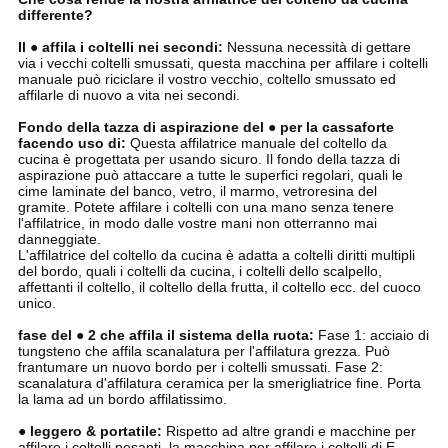
differente?
Il ● affila i coltelli nei secondi:
Nessuna necessità di gettare
via i vecchi coltelli smussati, questa macchina per affilare i coltelli
manuale può riciclare il vostro vecchio, coltello smussato ed
affilarle di nuovo a vita nei secondi.
Fondo della tazza di aspirazione del ● per la cassaforte
facendo uso di:
Questa affilatrice manuale del coltello da
cucina è progettata per usando sicuro. Il fondo della tazza di
aspirazione può attaccare a tutte le superfici regolari, quali le
cime laminate del banco, vetro, il marmo, vetroresina del
gramite. Potete affilare i coltelli con una mano senza tenere
l'affilatrice, in modo dalle vostre mani non otterranno mai
danneggiate.
L'affilatrice del coltello da cucina è adatta a coltelli diritti multipli
del bordo, quali i coltelli da cucina, i coltelli dello scalpello,
affettanti il coltello, il coltello della frutta, il coltello ecc. del cuoco
unico.
fase del ● 2 che affila il sistema della ruota:
Fase 1: acciaio di
tungsteno che affila scanalatura per l'affilatura grezza. Può
frantumare un nuovo bordo per i coltelli smussati. Fase 2:
scanalatura d'affilatura ceramica per la smerigliatrice fine. Porta
la lama ad un bordo affilatissimo.
● leggero & portatile:
Rispetto ad altre grandi e macchine per
affilare i coltelli pesanti, la macchina per affilare i coltelli di E-