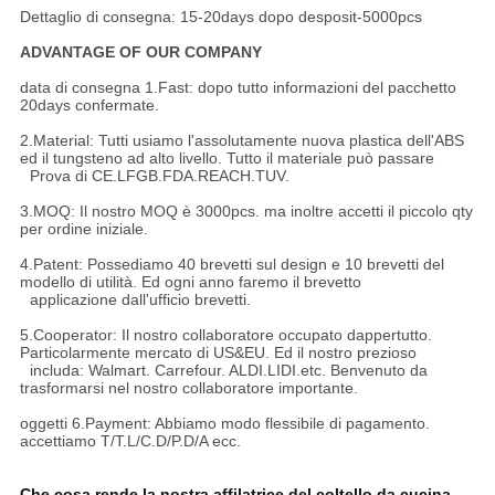
Dettaglio di consegna: 15-20days dopo desposit-5000pcs
ADVANTAGE OF OUR COMPANY
data di consegna 1.Fast: dopo tutto informazioni del pacchetto
20days confermate.
2.Material: Tutti usiamo l'assolutamente nuova plastica dell'ABS
ed il tungsteno ad alto livello. Tutto il materiale può passare
Prova di CE.LFGB.FDA.REACH.TUV.
3.MOQ: Il nostro MOQ è 3000pcs. ma inoltre accetti il piccolo qty
per ordine iniziale.
4.Patent: Possediamo 40 brevetti sul design e 10 brevetti del
modello di utilità. Ed ogni anno faremo il brevetto
applicazione dall'ufficio brevetti.
5.Cooperator: Il nostro collaboratore occupato dappertutto.
Particolarmente mercato di US&EU. Ed il nostro prezioso
includa: Walmart. Carrefour. ALDI.LIDI.etc. Benvenuto da
trasformarsi nel nostro collaboratore importante.
oggetti 6.Payment: Abbiamo modo flessibile di pagamento.
accettiamo T/T.L/C.D/P.D/A ecc.
Che cosa rende la nostra affilatrice del coltello da cucina