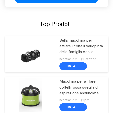
Top Prodotti
Bella macchina per
affilare i coltelli variopinta
della famiglia con la
ventosa per gli strumenti
negotiable MOQ:1 cartone
della cucina
CONTATTO
Macchina per affilare i
coltelli rossa sveglia di
aspirazione annunciata
sulla TV per i coltelli da
negotiable MOQ:1pcs
cucina messi
CONTATTO