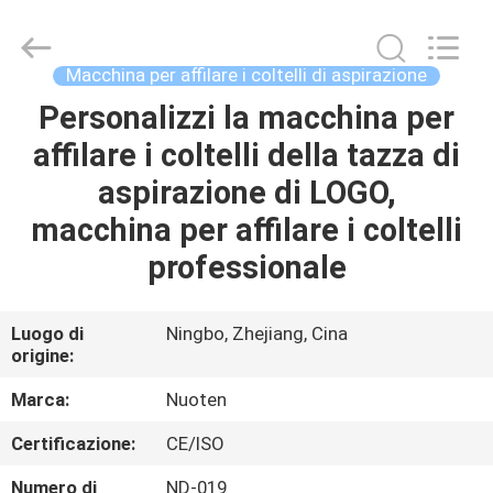
2026
Yuyao
Norton
Electric
Appliance
Macchina per affilare i coltelli di aspirazione
Co.,
Ltd..
Personalizzi la macchina per
CASA.
All
Rights
Reserved.
affilare i coltelli della tazza di
PRODOTTI
aspirazione di LOGO,
macchina per affilare i coltelli
VIDEO
professionale
SU
Luogo di
Ningbo, Zhejiang, Cina
origine:
DI
NOI
Marca:
Nuoten
Certificazione:
CE/ISO
VISITA
Numero di
ND-019