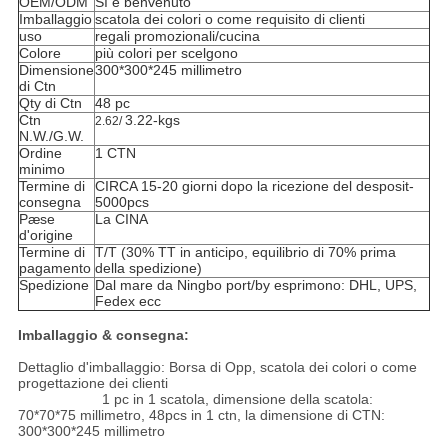
OEM/ODM
Sì e benvenuto
Imballaggio
scatola dei colori o come requisito di clienti
uso
regali promozionali/cucina
Colore
più colori per scelgono
Dimensione
300*300*245 millimetro
di Ctn
Qty di Ctn
48 pc
Ctn
3.22-kgs
2.62/
N.W./G.W.
Ordine
1 CTN
minimo
Termine di
CIRCA 15-20 giorni dopo la ricezione del desposit-
consegna
5000pcs
Pæse
La CINA
d'origine
Termine di
T/T (30% TT in anticipo, equilibrio di 70% prima
pagamento
della spedizione)
Spedizione
Dal mare da Ningbo port/by esprimono: DHL, UPS,
Fedex ecc
Imballaggio & consegna:
Dettaglio d'imballaggio: Borsa di Opp, scatola dei colori o come
progettazione dei clienti
1 pc in 1 scatola, dimensione della scatola:
70*70*75 millimetro, 48pcs in 1 ctn, la dimensione di CTN:
300*300*245 millimetro