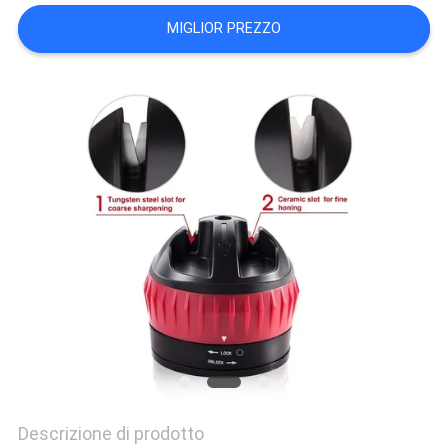
UN
MIGLIOR PREZZO
PREVENTIVO
MAPPA
DEL
SITO
PRIVACY
POLICY
Descrizione di prodotto