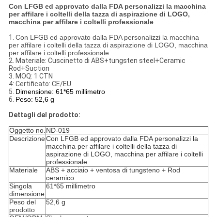
Con LFGB ed approvato dalla FDA personalizzi la macchina
per affilare i coltelli della tazza di aspirazione di LOGO,
macchina per affilare i coltelli professionale
1.
Con LFGB ed approvato dalla FDA personalizzi la macchina
per affilare i coltelli della tazza di aspirazione di LOGO, macchina
per affilare i coltelli professionale
2.
Materiale: Cuscinetto di ABS+tungsten steel+Ceramic
Rod+Suction
3.
MOQ: 1 CTN
4: Certificato: CE/EU
5.
Dimensione: 61*65 millimetro
6.
Peso: 52,6 g
Dettagli del prodotto:
Oggetto no.
ND-019
Descrizione
Con LFGB ed approvato dalla FDA personalizzi la
macchina per affilare i coltelli della tazza di
aspirazione di LOGO, macchina per affilare i coltelli
professionale
Materiale
ABS + acciaio + ventosa di tungsteno + Rod
ceramico
Singola
61*65 millimetro
dimensione
Peso del
52,6 g
prodotto