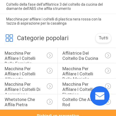
Coltello della fase dell'affilatrice 3 del coltello da cucina del
diamante dell'ABS che affila strumento
Macchina per affilare i coltelli di plastica nera rossa con la
tazza di aspirazione per la casalinga
Categorie popolari
Tutti
Macchina Per 
Affilatrice Del 
Affilare I Coltelli 
Coltello Da Cucina
Della Famiglia
Macchina Per 
Macchina Per 
Affilare I Coltelli 
Affilare I Coltelli 
All'aperto
Della Maniglia
Macchina Per 
Macchina Per 
Affilare I Coltelli Di 
Affilare I Coltelli 
Aspirazione
Elettrica
Whetstone Che 
Coltello Che Affila 
Affila Pietra
Rod
Richiedi un preventivo