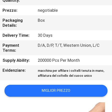
Quantity:
DELLA
Prezzo:
negotiable
FABBRICA
Packaging
Box
Details:
CONTROLLO
DELLA
Delivery Time:
30 Days
QUALITÀ
Payment
D/A, D/P, T/T, Western Union, L/C
Terms:
CONTATTACI
Supply Ability:
200000 Pcs Per Month
Evidenziare:
,
macchina per affilare i coltelli tenuta in mano
NOTIZIE
affilatura del coltello del cuoco unico
MIGLIOR PREZZO
CASI
CHIEDI