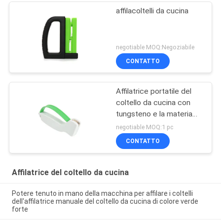
affilacoltelli da cucina
negotiable MOQ:Negoziabile
CONTATTO
Affilatrice portatile del
coltello da cucina con
tungsteno e la materia
plastica dell'ABS
negotiable MOQ:1 pc
CONTATTO
Affilatrice del coltello da cucina
Potere tenuto in mano della macchina per affilare i coltelli
dell'affilatrice manuale del coltello da cucina di colore verde
forte