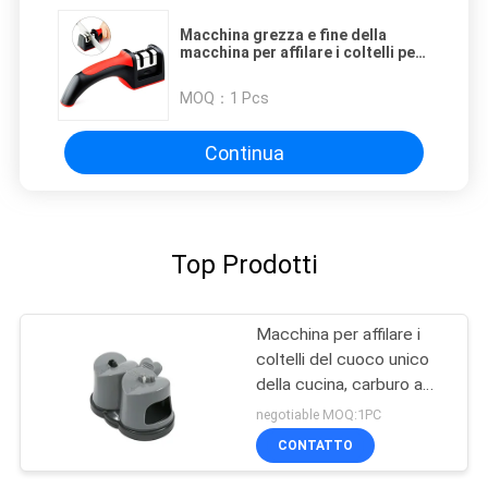
Macchina grezza e fine della
macchina per affilare i coltelli per
il coltello da cucina che affila gli
strumenti
MOQ：
1 Pcs
Continua
Top Prodotti
Macchina per affilare i
coltelli del cuoco unico
della cucina, carburo a
due fasi ed affilatrice
negotiable MOQ:1PC
ceramica
CONTATTO