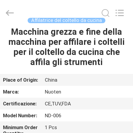
2026
Yuyao
Norton
Electric
Appliance
Affilatrice del coltello da cucina
Co.,
Ltd..
Macchina grezza e fine della
CASA.
All
Rights
Reserved.
macchina per affilare i coltelli
PRODOTTI
per il coltello da cucina che
affila gli strumenti
VIDEO
Place of Origin:
China
SU
Marca:
Nuoten
DI
Certificazione:
CE,TUV,FDA
NOI
Model Number:
ND-006
VISITA
Minimum Order
1 Pcs