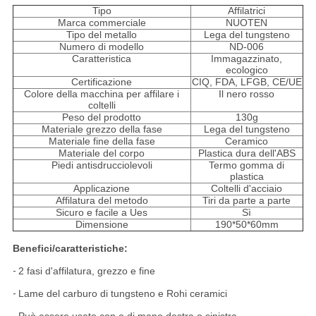
Tipo
Affilatrici
Marca commerciale
NUOTEN
Tipo del metallo
Lega del tungsteno
Numero di modello
ND-006
Caratteristica
Immagazzinato,
ecologico
Certificazione
CIQ, FDA, LFGB, CE/UE
Colore della macchina per affilare i
Il nero rosso
coltelli
Peso del prodotto
130g
Materiale grezzo della fase
Lega del tungsteno
Materiale fine della fase
Ceramico
Materiale del corpo
Plastica dura dell'ABS
Piedi antisdrucciolevoli
Termo gomma di
plastica
Applicazione
Coltelli d'acciaio
Affilatura del metodo
Tiri da parte a parte
Sicuro e facile a Ues
Sì
Dimensione
190*50*60mm
Benefici/caratteristiche:
-
2 fasi d'affilatura, grezzo e fine
-
Lame del carburo di tungsteno e Rohi ceramici