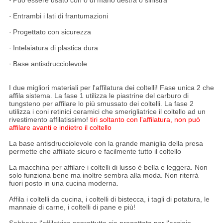
-
Può essere usato con o di mano destra o sinistra
-
Entrambi i lati di frantumazioni
-
Progettato con sicurezza
-
Intelaiatura di plastica dura
-
Base antisdrucciolevole
I due migliori materiali per l'affilatura dei coltelli! Fase unica 2 che
affila sistema. La fase 1 utilizza le piastrine del carburo di
tungsteno per affilare lo più smussato dei coltelli. La fase 2
utilizza i coni retinici ceramici che smerigliatrice il coltello ad un
rivestimento affilatissimo!
tiri soltanto con l'affilatura, non può
affilare avanti e indietro il coltello
La base antisdrucciolevole con la grande maniglia della presa
permette che affiliate sicuro e facilmente tutto il coltello
La macchina per affilare i coltelli di lusso è bella e leggera. Non
solo funziona bene ma inoltre sembra alla moda. Non riterrà
fuori posto in una cucina moderna.
Affila i coltelli da cucina, i coltelli di bistecca, i tagli di potatura, le
mannaie di carne, i coltelli di pane e più!