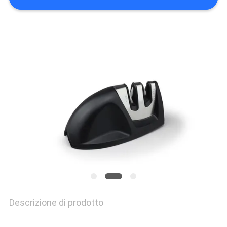
UN
PREVENTIVO
MAPPA
DEL
SITO
PRIVACY
POLICY
Descrizione di prodotto
Guida di ordine