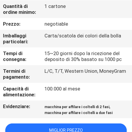
DELLA
Quantità di
1 cartone
ordine minimo:
FABBRICA
Prezzo:
negotiable
CONTROLLO
Imballaggi
Carta/scatola dei colori della bolla
DELLA
particolari:
QUALITÀ
Tempi di
15~20 giorni dopo la ricezione del
consegna:
deposito di 30% basato su 1000 pc
CONTATTACI
Termini di
L/C, T/T, Western Union, MoneyGram
pagamento:
Capacità di
100.000 al mese
NOTIZIE
alimentazione:
Evidenziare:
,
macchina per affilare i coltelli di 2 fasi
CASI
macchina per affilare i coltelli a due fasi
CHIEDI
MIGLIOR PREZZO