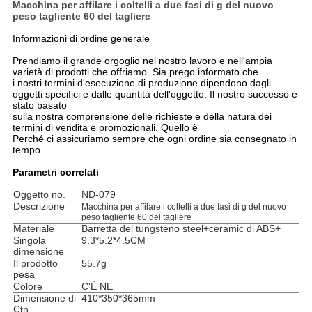
Macchina per affilare i coltelli a due fasi di g del nuovo
peso tagliente 60 del tagliere
Informazioni di ordine generale
Prendiamo il grande orgoglio nel nostro lavoro e nell'ampia
varietà di prodotti che offriamo. Sia prego informato che
i nostri termini d'esecuzione di produzione dipendono dagli
oggetti specifici e dalle quantità dell'oggetto. Il nostro successo è
stato basato
sulla nostra comprensione delle richieste e della natura dei
termini di vendita e promozionali. Quello è
Perché ci assicuriamo sempre che ogni ordine sia consegnato in
tempo
Parametri correlati
Oggetto no.
ND-079
Descrizione
Macchina per affilare i coltelli a due fasi di g del nuovo
peso tagliente 60 del tagliere
Materiale
Barretta del tungsteno steel+ceramic di ABS+
Singola
9.3*5.2*4.5CM
dimensione
Il prodotto
55.7g
pesa
Colore
C'È NE
Dimensione di
410*350*365mm
Ctn