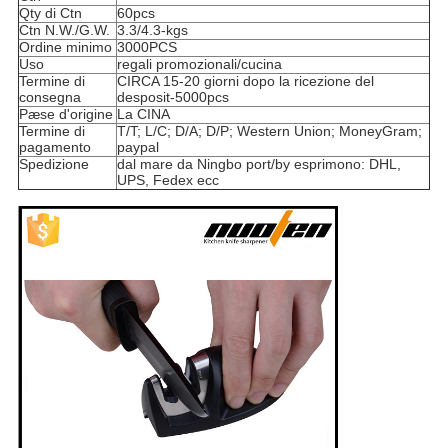
Qty di Ctn
60pcs
Ctn N.W./G.W.
3.3/4.3-kgs
Ordine minimo
3000PCS
Uso
regali promozionali/cucina
Termine di
CIRCA 15-20 giorni dopo la ricezione del
consegna
desposit-5000pcs
Pæse d'origine
La CINA
Termine di
T/T; L/C; D/A; D/P; Western Union; MoneyGram;
pagamento
paypal
Spedizione
dal mare da Ningbo port/by esprimono: DHL,
UPS, Fedex ecc