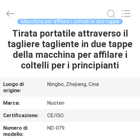
2026
Yuyao
Norton
Electric
Appliance
Macchina per affilare i coltelli in due tappe
Co.,
Ltd..
Tirata portatile attraverso il
CASA.
All
Rights
Reserved.
tagliere tagliente in due tappe
PRODOTTI
della macchina per affilare i
coltelli per i principianti
VIDEO
Luogo di
Ningbo, Zhejiang, Cina
origine:
SU
DI
Marca:
Nuoten
NOI
Certificazione:
CE/ISO
Numero di
ND-079
VISITA
modello: