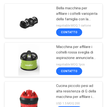
Bella macchina per
affilare i coltelli variopinta
della famiglia con la
ventosa per gli strumenti
negotiable MOQ:1 cartone
della cucina
CONTATTO
Macchina per affilare i
coltelli rossa sveglia di
aspirazione annunciata
sulla TV per i coltelli da
negotiable MOQ:1pcs
cucina messi
CONTATTO
Cucina piccolo pesi ad
alta resistenza di G della
macchina per affilare i
coltelli 52,6
USD 1.5 MOQ:200