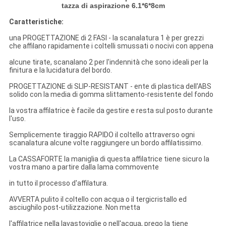
tazza di aspirazione 6.1*6*8cm
Caratteristiche:
una PROGETTAZIONE di 2 FASI - la scanalatura 1 è per grezzi
che affilano rapidamente i coltelli smussati o nocivi con appena
alcune tirate, scanalano 2 per l'indennità che sono ideali per la
finitura e la lucidatura del bordo.
PROGETTAZIONE di SLIP-RESISTANT - ente di plastica dell'ABS
solido con la media di gomma slittamento-resistente del fondo
la vostra affilatrice è facile da gestire e resta sul posto durante
l'uso.
Semplicemente tiraggio RAPIDO il coltello attraverso ogni
scanalatura alcune volte raggiungere un bordo affilatissimo.
La CASSAFORTE la maniglia di questa affilatrice tiene sicuro la
vostra mano a partire dalla lama commovente
in tutto il processo d'affilatura.
AVVERTA pulito il coltello con acqua o il tergicristallo ed
asciughilo post-utilizzazione. Non metta
l'affilatrice nella lavastoviglie o nell'acqua, prego la tiene