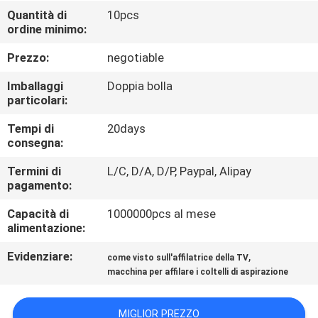
DELLA
Quantità di
10pcs
ordine minimo:
FABBRICA
Prezzo:
negotiable
CONTROLLO
Imballaggi
Doppia bolla
DELLA
particolari:
QUALITÀ
Tempi di
20days
consegna:
CONTATTACI
Termini di
L/C, D/A, D/P, Paypal, Alipay
pagamento:
Capacità di
1000000pcs al mese
NOTIZIE
alimentazione:
Evidenziare:
,
come visto sull'affilatrice della TV
CASI
macchina per affilare i coltelli di aspirazione
CHIEDI
MIGLIOR PREZZO