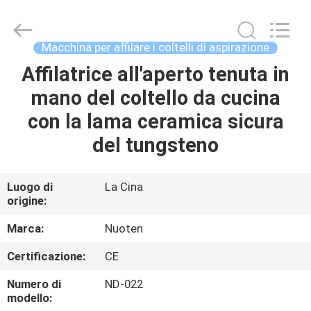
2026
Yuyao
Norton
Electric
Appliance
Macchina per affilare i coltelli di aspirazione
Co.,
Ltd..
Affilatrice all'aperto tenuta in
CASA.
All
Rights
Reserved.
mano del coltello da cucina
PRODOTTI
con la lama ceramica sicura
del tungsteno
VIDEO
Luogo di
La Cina
origine:
SU
DI
Marca:
Nuoten
NOI
Certificazione:
CE
Numero di
ND-022
VISITA
modello: