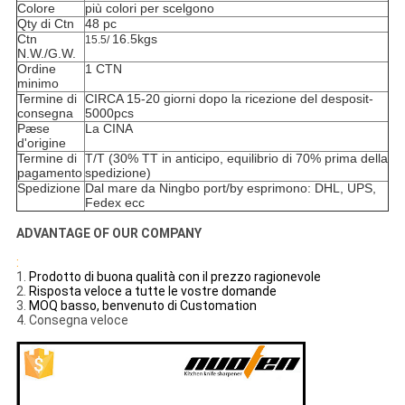
Colore
più colori per scelgono
Qty di Ctn
48 pc
Ctn
16.5kgs
15.5/
N.W./G.W.
Ordine
1 CTN
minimo
Termine di
CIRCA 15-20 giorni dopo la ricezione del desposit-
consegna
5000pcs
Pæse
La CINA
d'origine
Termine di
T/T (30% TT in anticipo, equilibrio di 70% prima della
pagamento
spedizione)
Spedizione
Dal mare da Ningbo port/by esprimono: DHL, UPS,
Fedex ecc
ADVANTAGE OF OUR COMPANY
:
1.
Prodotto di buona qualità con il prezzo ragionevole
2.
Risposta veloce a tutte le vostre domande
3.
MOQ basso, benvenuto di Customation
4. Consegna veloce