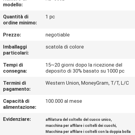
DELLA
modello:
FABBRICA
Quantità di
1 pc
ordine minimo:
CONTROLLO
Prezzo:
negotiable
DELLA
Imballaggi
scatola di colore
QUALITÀ
particolari:
Tempi di
15~20 giorni dopo la ricezione del
consegna:
deposito di 30% basato su 1000 pc
CONTATTACI
Termini di
Western Union, MoneyGram, T/T, L/C
pagamento:
NOTIZIE
Capacità di
100.000 al mese
alimentazione:
CASI
Evidenziare:
,
affilatura del coltello del cuoco unico
,
macchina per affilare i coltelli dei cuochi
CHIEDI
Macchina per affilare i coltelli con la doppia bolla