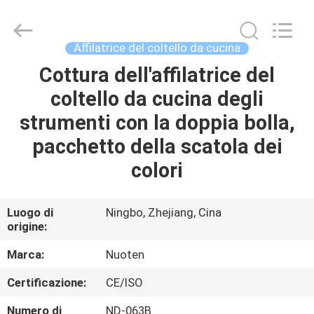
2026
Yuyao
Norton
Electric
Appliance
Affilatrice del coltello da cucina
Co.,
Ltd..
Cottura dell'affilatrice del
CASA.
All
Rights
Reserved.
coltello da cucina degli
PRODOTTI
strumenti con la doppia bolla,
pacchetto della scatola dei
VIDEO
colori
SU
Luogo di
Ningbo, Zhejiang, Cina
origine:
DI
NOI
Marca:
Nuoten
Certificazione:
CE/ISO
VISITA
Numero di
ND-063B