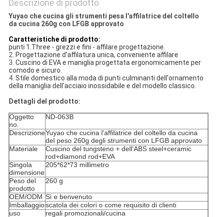
Descrizione di prodotto
Yuyao che cucina gli strumenti pesa l'affilatrice del coltello
da cucina 260g con LFGB approvato
Caratteristiche di prodotto:
punti 1.Three - grezzi e fini - affilare progettazione.
2.
Progettazione d'affilatura unica, conveniente affilare
3.
Cuscino di EVA e maniglia progettata ergonomicamente per
comodo e sicuro.
4.
Stile domestico alla moda di punti culminanti dell'ornamento
della maniglia dell'acciaio inossidabile e del modello classico.
Dettagli del prodotto:
Oggetto
ND-063B
no.
Descrizione
Yuyao che cucina l'affilatrice del coltello da cucina
del peso 260g degli strumenti con LFGB approvato
Materiale
Cuscino del tungsteno + dell'ABS steel+ceramic
rod+diamond rod+EVA
Singola
205*62*73 millimetro
dimensione
Peso del
260 g
prodotto
OEM/ODM
Sì e benvenuto
Imballaggio
scatola dei colori o come requisito di clienti
uso
regali promozionali/cucina