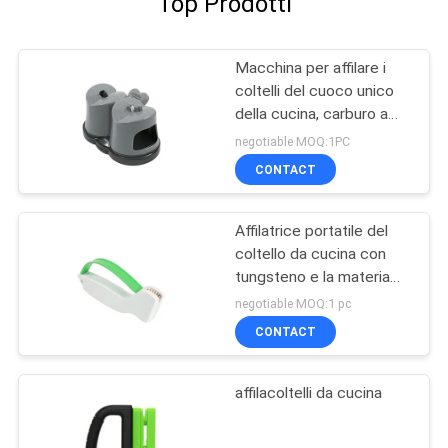
Top Prodotti
Macchina per affilare i
coltelli del cuoco unico
della cucina, carburo a
due fasi ed affilatrice
negotiable MOQ:1PC
ceramica
CONTACT
Affilatrice portatile del
coltello da cucina con
tungsteno e la materia
plastica dell'ABS
negotiable MOQ:1 pc
CONTACT
affilacoltelli da cucina