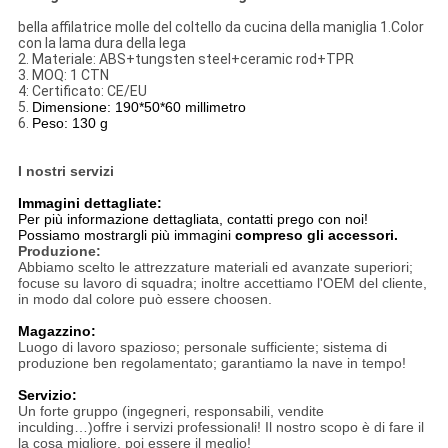
bella affilatrice molle del coltello da cucina della maniglia
1.Color
con la lama dura della lega
2.
Materiale: ABS+tungsten steel+ceramic rod+TPR
3.
MOQ: 1 CTN
4: Certificato: CE/EU
5.
Dimensione: 190*50*60 millimetro
6.
Peso: 130 g
I nostri servizi
Immagini dettagliate:
Per più informazione dettagliata, contatti prego con noi!
Possiamo mostrargli più immagini
compreso gli accessori.
Produzione:
Abbiamo scelto le attrezzature materiali ed avanzate superiori;
focuse su lavoro di squadra; inoltre accettiamo l'OEM del cliente,
in modo dal colore può essere choosen.
Magazzino:
Luogo di lavoro spazioso; personale sufficiente; sistema di
produzione ben regolamentato; garantiamo la nave in tempo!
Servizio:
Un forte gruppo (ingegneri, responsabili, vendite
inculding…)offre i servizi professionali! Il nostro scopo è di fare il
la cosa migliore, poi essere il meglio!