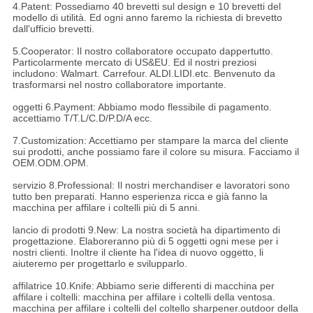
4.Patent: Possediamo 40 brevetti sul design e 10 brevetti del
modello di utilità. Ed ogni anno faremo la richiesta di brevetto
dall'ufficio brevetti.
5.Cooperator: Il nostro collaboratore occupato dappertutto.
Particolarmente mercato di US&EU. Ed il nostri preziosi
includono: Walmart. Carrefour. ALDI.LIDI.etc. Benvenuto da
trasformarsi nel nostro collaboratore importante.
oggetti 6.Payment: Abbiamo modo flessibile di pagamento.
accettiamo T/T.L/C.D/P.D/A ecc.
7.Customization: Accettiamo per stampare la marca del cliente
sui prodotti, anche possiamo fare il colore su misura. Facciamo il
OEM.ODM.OPM.
servizio 8.Professional: Il nostri merchandiser e lavoratori sono
tutto ben preparati. Hanno esperienza ricca e già fanno la
macchina per affilare i coltelli più di 5 anni.
lancio di prodotti 9.New: La nostra società ha dipartimento di
progettazione. Elaboreranno più di 5 oggetti ogni mese per i
nostri clienti. Inoltre il cliente ha l'idea di nuovo oggetto, li
aiuteremo per progettarlo e svilupparlo.
affilatrice 10.Knife: Abbiamo serie differenti di macchina per
affilare i coltelli: macchina per affilare i coltelli della ventosa.
macchina per affilare i coltelli del coltello sharpener.outdoor della