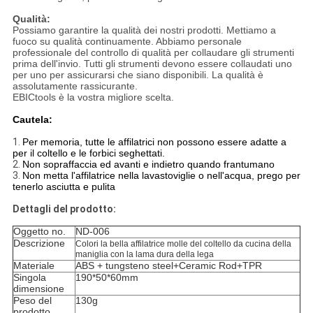
Qualità:
Possiamo garantire la qualità dei nostri prodotti. Mettiamo a
fuoco su qualità continuamente. Abbiamo personale
professionale del controllo di qualità per collaudare gli strumenti
prima dell'invio. Tutti gli strumenti devono essere collaudati uno
per uno per assicurarsi che siano disponibili. La qualità è
assolutamente rassicurante.
EBICtools è la vostra migliore scelta.
Cautela:
1.
Per memoria, tutte le affilatrici non possono essere adatte a
per il coltello e le forbici seghettati.
2.
Non sopraffaccia ed avanti e indietro quando frantumano
3.
Non metta l'affilatrice nella lavastoviglie o nell'acqua, prego per
tenerlo asciutta e pulita
Dettagli del prodotto:
Oggetto no.
ND-006
Descrizione
Colori la bella affilatrice molle del coltello da cucina della
maniglia con la lama dura della lega
Materiale
ABS + tungsteno steel+Ceramic Rod+TPR
Singola
190*50*60mm
dimensione
Peso del
130g
prodotto