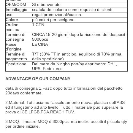
OEM/ODM
Sì e benvenuto
Imballaggio
scatola dei colori o come requisito di clienti
uso
regali promozionali/cucina
Colore
più colori per scelgono
Ordine
1 CTN
minimo
Termine di
CIRCA 15-20 giorni dopo la ricezione del desposit-
consegna
5000pcs
Pæse
La CINA
d'origine
Termine di
T/T (30% TT in anticipo, equilibrio di 70% prima
pagamento
della spedizione)
Spedizione
Dal mare da Ningbo port/by esprimono: DHL,
UPS, Fedex ecc
ADVANTAGE OF OUR COMPANY
data di consegna 1.Fast: dopo tutto informazioni del pacchetto
20days confermate.
2.Material: Tutti usiamo l'assolutamente nuova plastica dell'ABS
ed il tungsteno ad alto livello. Tutto il materiale può superare la
prova di CE.LFGB.FDA.REACH.TUV.
3.MOQ: Il nostro MOQ è 3000pcs. ma inoltre accetti il piccolo qty
per ordine iniziale.