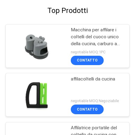
Top Prodotti
Macchina per affilare i
coltelli del cuoco unico
della cucina, carburo a
due fasi ed affilatrice
negotiable MOQ:1PC
ceramica
CONTATTO
affilacoltelli da cucina
negotiable MOQ:Negoziabile
CONTATTO
Affilatrice portatile del
coltello da cucina con