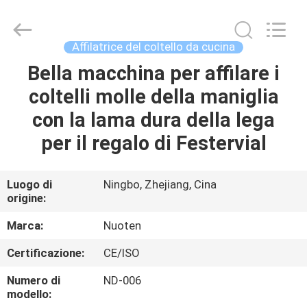
2026
Yuyao
Norton
Electric
Appliance
Affilatrice del coltello da cucina
Co.,
Ltd..
Bella macchina per affilare i
CASA.
All
Rights
Reserved.
coltelli molle della maniglia
PRODOTTI
con la lama dura della lega
per il regalo di Festervial
VIDEO
Luogo di
Ningbo, Zhejiang, Cina
origine:
SU
DI
Marca:
Nuoten
NOI
Certificazione:
CE/ISO
Numero di
ND-006
VISITA
modello: