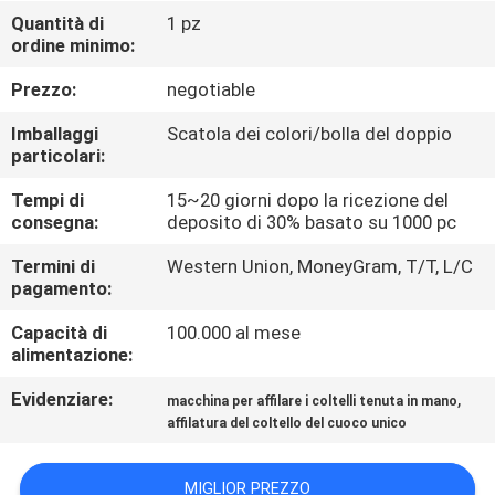
DELLA
Quantità di
1 pz
ordine minimo:
FABBRICA
Prezzo:
negotiable
CONTROLLO
Imballaggi
Scatola dei colori/bolla del doppio
DELLA
particolari:
QUALITÀ
Tempi di
15~20 giorni dopo la ricezione del
consegna:
deposito di 30% basato su 1000 pc
CONTATTACI
Termini di
Western Union, MoneyGram, T/T, L/C
pagamento:
Capacità di
100.000 al mese
NOTIZIE
alimentazione:
Evidenziare:
,
macchina per affilare i coltelli tenuta in mano
CASI
affilatura del coltello del cuoco unico
CHIEDI
MIGLIOR PREZZO