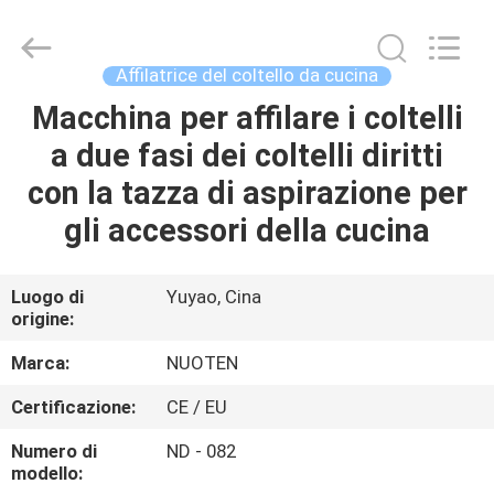
2026
Yuyao
Norton
Electric
Appliance
Affilatrice del coltello da cucina
Co.,
Ltd..
Macchina per affilare i coltelli
CASA.
All
Rights
Reserved.
a due fasi dei coltelli diritti
PRODOTTI
con la tazza di aspirazione per
gli accessori della cucina
VIDEO
Luogo di
Yuyao, Cina
origine:
SU
DI
Marca:
NUOTEN
NOI
Certificazione:
CE / EU
Numero di
ND - 082
VISITA
modello: