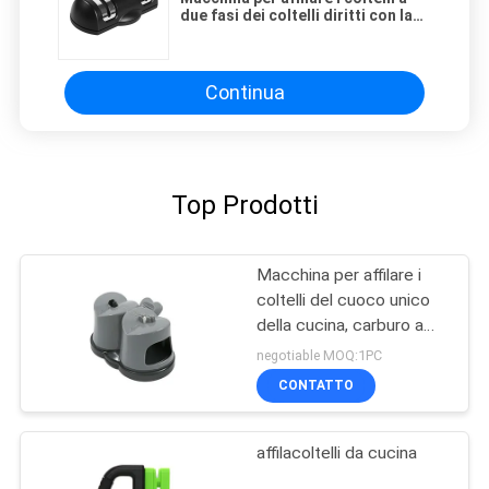
due fasi dei coltelli diritti con la
tazza di aspirazione per gli
accessori della cucina
Continua
Top Prodotti
Macchina per affilare i
coltelli del cuoco unico
della cucina, carburo a
due fasi ed affilatrice
negotiable MOQ:1PC
ceramica
CONTATTO
affilacoltelli da cucina