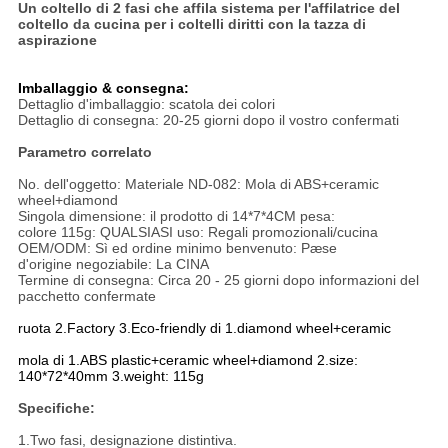
Un coltello di 2 fasi che affila sistema per l'affilatrice del
coltello da cucina per i coltelli diritti con la tazza di
aspirazione
Imballaggio & consegna:
Dettaglio d'imballaggio: scatola dei colori
Dettaglio di consegna: 20-25 giorni dopo il vostro confermati
Parametro correlato
No. dell'oggetto: Materiale ND-082: Mola di ABS+ceramic
wheel+diamond
Singola dimensione: il prodotto di 14*7*4CM pesa:
colore 115g: QUALSIASI uso: Regali promozionali/cucina
OEM/ODM: Sì ed ordine minimo benvenuto: Pæse
d'origine negoziabile: La CINA
Termine di consegna: Circa 20 - 25 giorni dopo informazioni del
pacchetto confermate
ruota 2.Factory 3.Eco-friendly di 1.diamond wheel+ceramic
mola di 1.ABS plastic+ceramic wheel+diamond 2.size:
140*72*40mm 3.weight: 115g
Specifiche:
1.Two fasi, designazione distintiva.