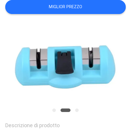
UN
MIGLIOR PREZZO
PREVENTIVO
MAPPA
DEL
SITO
PRIVACY
POLICY
Descrizione di prodotto