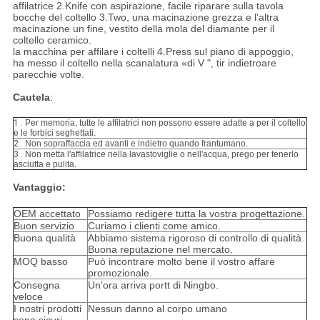
affilatrice 2.Knife con aspirazione, facile riparare sulla tavola
bocche del coltello 3.Two, una macinazione grezza e l'altra
macinazione un fine, vestito della mola del diamante per il
coltello ceramico.
la macchina per affilare i coltelli 4.Press sul piano di appoggio,
ha messo il coltello nella scanalatura «di V ", tir indietroare
parecchie volte.
Cautela
:
1 .
Per memoria, tutte le affilatrici non possono essere adatte a per il coltello
e le forbici seghettati.
2 .
Non sopraffaccia ed avanti e indietro quando frantumano.
3 .
Non metta l'affilatrice nella lavastoviglie o nell'acqua, prego per tenerlo
asciutta e pulita.
Vantaggio:
OEM accettato
Possiamo redigere tutta la vostra progettazione.
Buon servizio
Curiamo i clienti come amico.
Buona qualità
Abbiamo sistema rigoroso di controllo di qualità.
Buona reputazione nel mercato.
MOQ basso
Può incontrare molto bene il vostro affare
promozionale.
Consegna
Un'ora arriva portt di Ningbo.
veloce
I nostri prodotti
Nessun danno al corpo umano