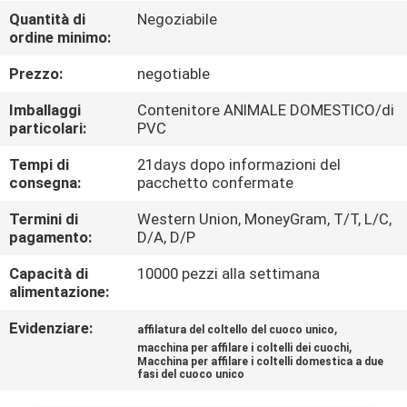
DELLA
Quantità di
Negoziabile
ordine minimo:
FABBRICA
Prezzo:
negotiable
CONTROLLO
Imballaggi
Contenitore ANIMALE DOMESTICO/di
DELLA
particolari:
PVC
QUALITÀ
Tempi di
21days dopo informazioni del
consegna:
pacchetto confermate
CONTATTACI
Termini di
Western Union, MoneyGram, T/T, L/C,
pagamento:
D/A, D/P
Capacità di
10000 pezzi alla settimana
NOTIZIE
alimentazione:
Evidenziare:
,
affilatura del coltello del cuoco unico
CASI
,
macchina per affilare i coltelli dei cuochi
Macchina per affilare i coltelli domestica a due
fasi del cuoco unico
CHIEDI