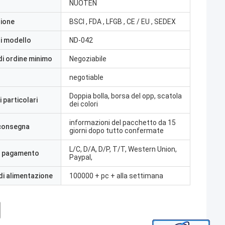
NUOTEN
zione
BSCI , FDA , LFGB , CE / EU , SEDEX
i modello
ND-042
di ordine minimo
Negoziabile
negotiable
Doppia bolla, borsa del opp, scatola
 particolari
dei colori
informazioni del pacchetto da 15
 consegna
giorni dopo tutto confermate
L/C, D/A, D/P, T/T, Western Union,
i pagamento
Paypal,
di alimentazione
100000 + pc + alla settimana