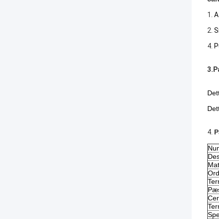
1.
A
2.
S
4.
P
3.P
Det
Det
4.
P
Num
Des
Mat
Ord
Ter
Pæs
Cer
Ter
Spe