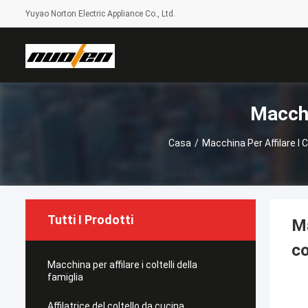
Yuyao Norton Electric Appliance Co., Ltd.
Macchi
Casa
/
Macchina Per Affilare I Co
Tutti I Prodotti
Ma
co
Macchina per affilare i coltelli della
famiglia
Affilatrice del coltello da cucina