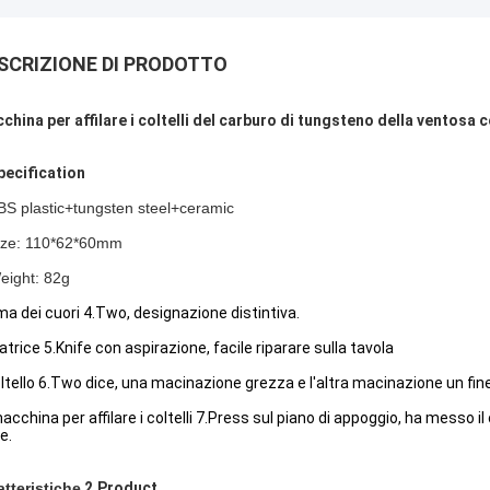
SCRIZIONE DI PRODOTTO
china per affilare i coltelli del carburo di tungsteno della ventosa
pecification
BS plastic+tungsten steel+ceramic
ize: 110*62*60mm
eight: 82g
ma dei cuori 4.Two, designazione distintiva.
latrice 5.Knife con aspirazione, facile riparare sulla tavola
coltello 6.Two dice, una macinazione grezza e l'altra macinazione un fin
acchina per affilare i coltelli 7.Press sul piano di appoggio, ha messo il 
e.
atteristiche
2.Product