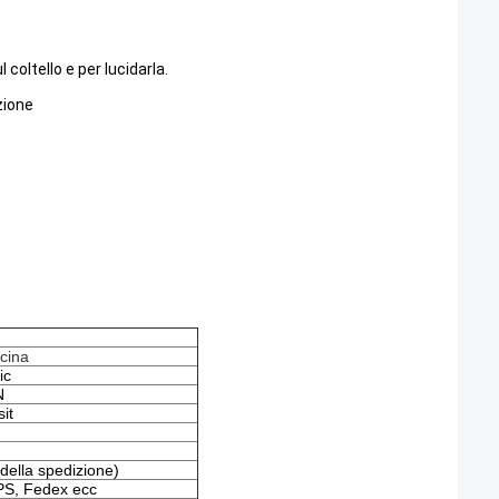
 coltello e per lucidarla.
azione
ucina
ic
N
it
 della spedizione)
PS, Fedex ecc