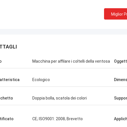
Miglior 
TTAGLI
o
Macchina per affilare i coltelli della ventosa
Oggett
atteristica
Ecologico
Dimens
chetto
Doppia bolla, scatola dei colori
Suppo
Scilla di Chris
tificato
CE; ISO9001: 2008; Brevetto
Applich
oltanto Norton, nessun bisogno