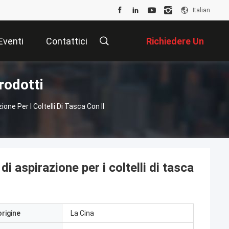
Italian
Eventi
Contattici
Richiedere Un
rodotti
Preventivo
one Per I Coltelli Di Tasca Con Il
i aspirazione per i coltelli di tasca
origine
La Cina