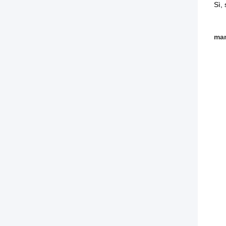
Sì,
man