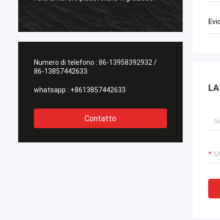
l'altro 
Evi
Numero di telefono :
86-13958392932 /
86-13857442633
LA
whatsapp :
+8613857442633
Contatto