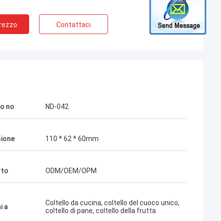
Prezzo
Contattaci
o no
ND-042
ione
110 * 62 * 60mm
rto
ODM/OEM/OPM
Coltello da cucina, coltello del cuoco unico,
i a
coltello di pane, coltello della frutta