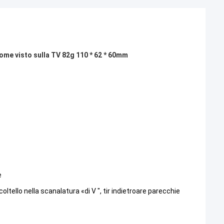
 come visto sulla TV 82g 110 * 62 * 60mm
e
coltello nella scanalatura «di V ", tir indietroare parecchie