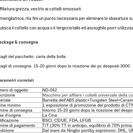
ffilatura grezza, vestito ai coltelli smussati.
merigliatrice, itis fini un punto necessario per eliminare le sbavature sul
ulisca il coltello con acqua o il tergicristallo ed asciughilo post-utilizz
ackage & consegna
tagli del pacchetto:
carta della bolla
tagli di consegna:
15-20 giorni dopo la ricezione dei pc desposit-3000
arametri correlati
ero di oggetto
ND-042
crizione
Macchina per affilare i coltelli universale della c
eriale
Barretta dell'ABS plastic+Tungsten Steel+Ceram
ine minimo
1 esposizione di promozione del prodotto di CT
mine di consegna
Intorno 15-20 giorni dopo la ricezione del despos
e d'origine
La Cina
tificazione
BSCI, CE/UE, FDA, LFGB
mine di pagamento
T/T (30% TT in anticipo, equilibrio di 70% prima
dizione
Dal mare da Ningbo port/by esprimono: DHL, U