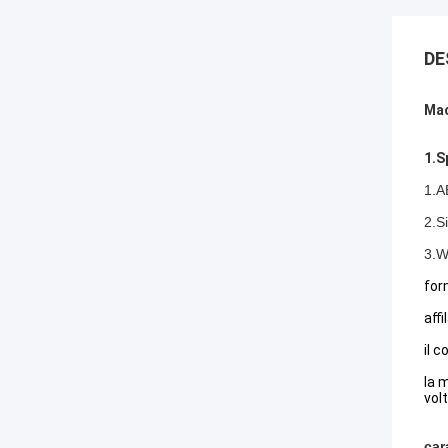
DE
Mac
1.S
1.A
2.S
3.W
for
affi
il 
la m
volt
car