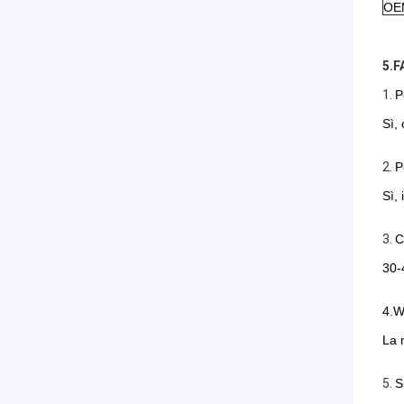
OE
5.F
1.
P
Sì,
2.
P
Sì,
3.
C
30-
4.W
La 
5.
S