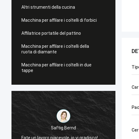
Altri strumenti della cucina
Macchina per affilare i coltelli di forbici
Affilatrice portatile del pattino
Macchina per affilare i coltelli della
DE
ruota di diamante
Macchina per affilare i coltelli in due
Tip
tappe
Car
Pac
Saftig Bernd
Cer
Ora, s
Fate un lavoro piacevole, io vi gradisco!